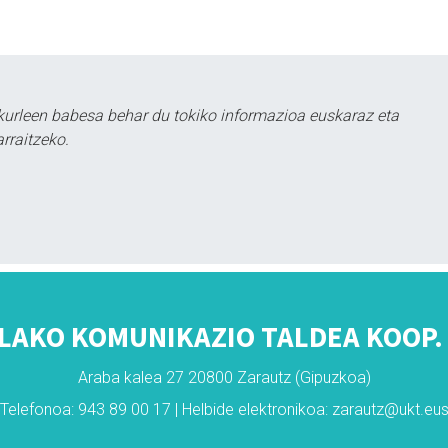
kurleen babesa behar du tokiko informazioa euskaraz eta
rraitzeko.
LAKO KOMUNIKAZIO TALDEA KOOP. 
Araba kalea 27 20800 Zarautz (Gipuzkoa)
Telefonoa: 943 89 00 17 | Helbide elektronikoa: zarautz@ukt.eu