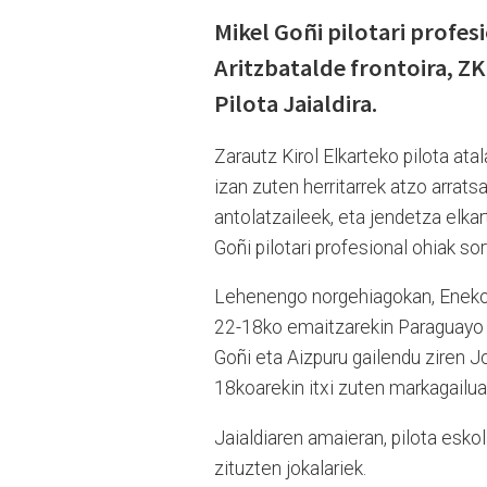
Mikel Goñi pilotari profes
Aritzbatalde frontoira, Z
Pilota Jaialdira.
Zarautz Kirol Elkarteko pilota at
izan zuten herritarrek atzo arrats
antolatzaileek, eta jendetza elkar
Goñi pilotari profesional ohiak so
Lehenengo norgehiagokan, Eneko 
22-18ko emaitzarekin Paraguayo VI
Goñi eta Aizpuru gailendu ziren J
18koarekin itxi zuten markagailua
Jaialdiaren amaieran, pilota eskol
zituzten jokalariek.