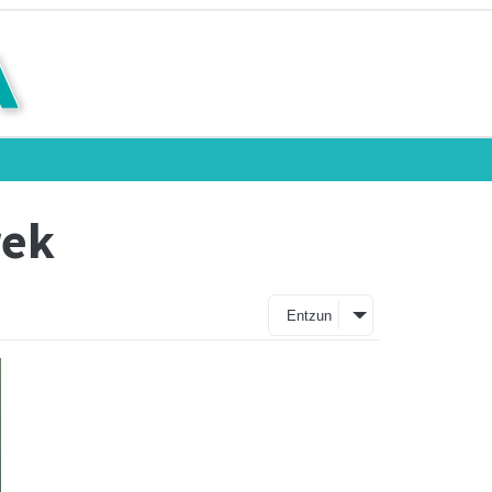
rek
Entzun