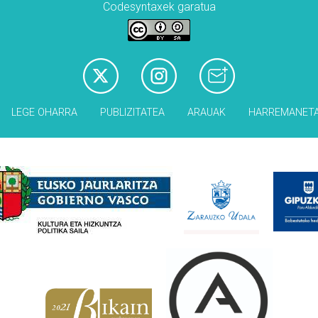
Codesyntaxek garatua
LEGE OHARRA
PUBLIZITATEA
ARAUAK
HARREMANET
Babesleak