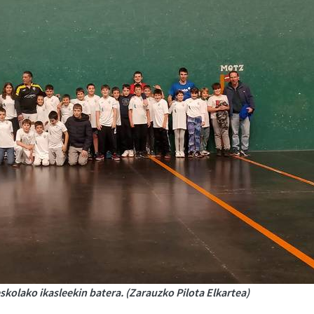
eskolako ikasleekin batera. (Zarauzko Pilota Elkartea)