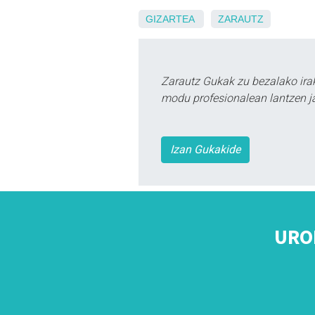
GIZARTEA
ZARAUTZ
Zarautz Gukak zu bezalako ira
modu profesionalean lantzen ja
Izan Gukakide
URO