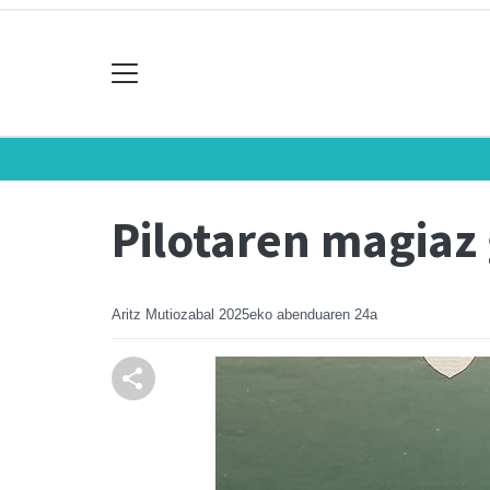
Pilotaren magiaz
Aritz Mutiozabal
2025eko abenduaren 24a