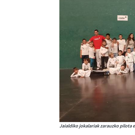
Jaialdiko jokalariak zarauzko pilota 