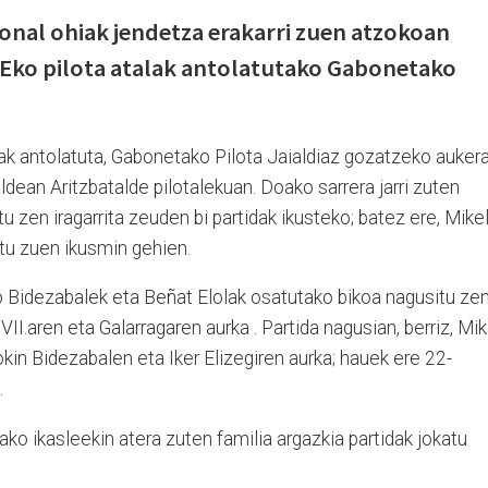
ional ohiak jendetza erakarri zuen atzokoan
KEko pilota atalak antolatutako Gabonetako
alak antolatuta, Gabonetako Pilota Jaialdiaz gozatzeko auker
aldean Aritzbatalde pilotalekuan. Doako sarrera jarri zuten
tu zen iragarrita zeuden bi partidak ikusteko; batez ere, Mike
rtu zuen ikusmin gehien.
Bidezabalek eta Beñat Elolak osatutako bikoa nagusitu ze
I.aren eta Galarragaren aurka . Partida nagusian, berriz, Mik
okin Bidezabalen eta Iker Elizegiren aurka; hauek ere 22-
.
ako ikasleekin atera zuten familia argazkia partidak jokatu