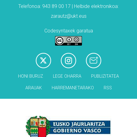
Telefonoa: 943 89 00 17 | Helbide elektronikoa:
zarautz@ukt.eus
Codesyntaxek garatua
HONI BURUZ
LEGE OHARRA
PUBLIZITATEA
ARAUAK
HARREMANETARAKO
RSS
Babesleak