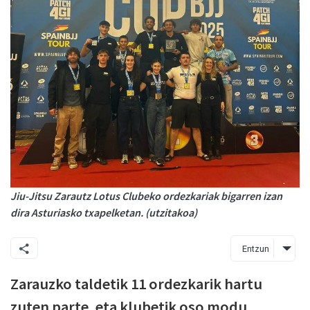
Jiu-Jitsu Zarautz Lotus Clubeko ordezkariak bigarren izan
dira Asturiasko txapelketan. (utzitakoa)
Entzun
Zarauzko taldetik 11 ordezkarik hartu
zuten parte, eta klubetik oso modu