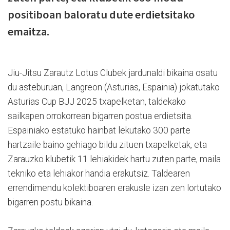
positiboan baloratu dute erdietsitako
emaitza.
Jiu-Jitsu Zarautz Lotus Clubek jardunaldi bikaina osatu
du asteburuan, Langreon (Asturias, Espainia) jokatutako
Asturias Cup BJJ 2025 txapelketan, taldekako
sailkapen orrokorrean bigarren postua erdietsita.
Espainiako estatuko hainbat lekutako 300 parte
hartzaile baino gehiago bildu zituen txapelketak, eta
Zarauzko klubetik 11 lehiakidek hartu zuten parte, maila
tekniko eta lehiakor handia erakutsiz. Taldearen
errendimendu kolektiboaren erakusle izan zen lortutako
bigarren postu bikaina.