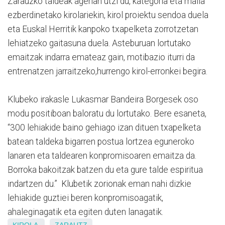
Zarauzko taldeak agerian utzi du, kategoria eta maila
ezberdinetako kirolariekin, kirol proiektu sendoa duela
eta Euskal Herritik kanpoko txapelketa zorrotzetan
lehiatzeko gaitasuna duela. Asteburuan lortutako
emaitzak indarra emateaz gain, motibazio iturri da
entrenatzen jarraitzeko,hurrengo kirol-erronkei begira.
Klubeko irakasle Lukasmar Bandeira Borgesek oso
modu positiboan baloratu du lortutako. Bere esaneta,
“300 lehiakide baino gehiago izan dituen txapelketa
batean taldeka bigarren postua lortzea eguneroko
lanaren eta taldearen konpromisoaren emaitza da.
Borroka bakoitzak batzen du eta gure talde espiritua
indartzen du.” Klubetik zorionak eman nahi dizkie
lehiakide guztiei beren konpromisoagatik,
ahaleginagatik eta egiten duten lanagatik.
KIROLA
ZARAUTZ