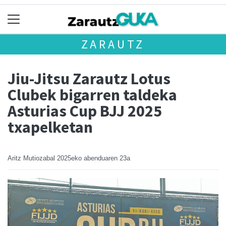
ZARAUTZ
Jiu-Jitsu Zarautz Lotus
Clubek bigarren taldeka
Asturias Cup BJJ 2025
txapelketan
Aritz Mutiozabal
2025eko abenduaren 23a