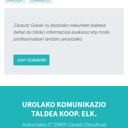
Zarautz Gukak zu bezalako irakurleen babesa
behar du tokiko informazioa euskaraz eta modu
profesionalean lantzen jarraitzeko.
Izan Gukakide
UROLAKO KOMUNIKAZIO
TALDEA KOOP. ELK.
Araba kalea 27 20800 Zarautz (Gipuzkoa)