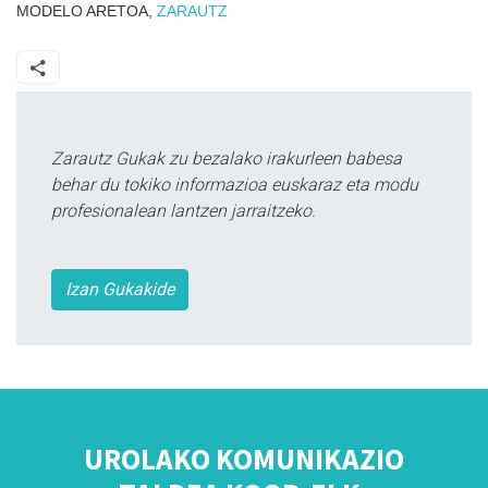
MODELO ARETOA,
ZARAUTZ
Zarautz Gukak zu bezalako irakurleen babesa
behar du tokiko informazioa euskaraz eta modu
profesionalean lantzen jarraitzeko.
Izan Gukakide
UROLAKO KOMUNIKAZIO