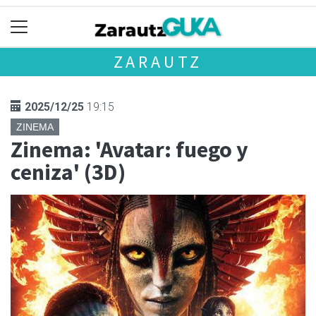
ZARAUTZ
2025/12/25
19:15
ZINEMA
Zinema: 'Avatar: fuego y
ceniza' (3D)