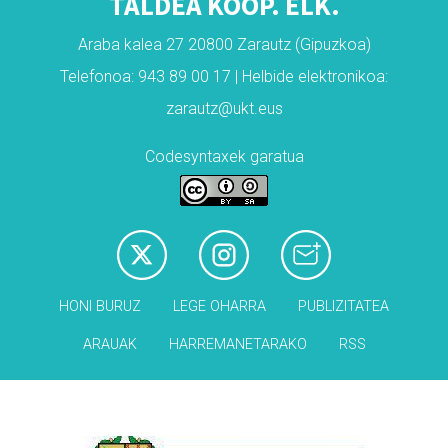
TALDEA KOOP. ELK.
Araba kalea 27 20800 Zarautz (Gipuzkoa)
Telefonoa: 943 89 00 17 | Helbide elektronikoa:
zarautz@ukt.eus
Codesyntaxek garatua
HONI BURUZ
LEGE OHARRA
PUBLIZITATEA
ARAUAK
HARREMANETARAKO
RSS
Babesleak