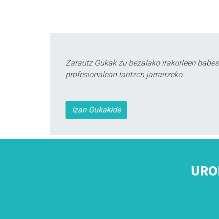
Zarautz Gukak zu bezalako irakurleen babes
profesionalean lantzen jarraitzeko.
Izan Gukakide
URO