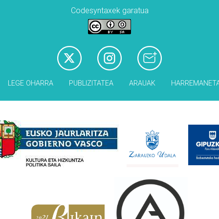
Codesyntaxek garatua
LEGE OHARRA
PUBLIZITATEA
ARAUAK
HARREMANET
Babesleak