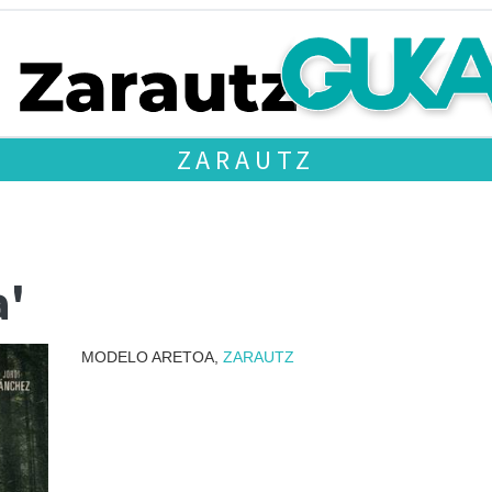
ZARAUTZ
a'
MODELO ARETOA,
ZARAUTZ