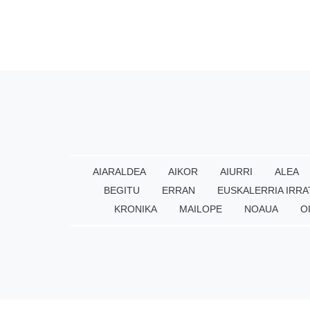
AIARALDEA
AIKOR
AIURRI
ALEA
BEGITU
ERRAN
EUSKALERRIA IRRA
KRONIKA
MAILOPE
NOAUA
O