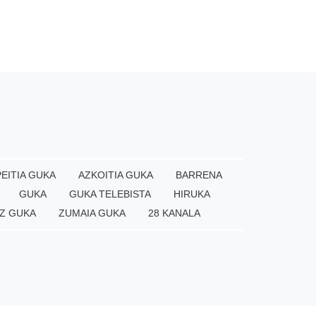
EITIA GUKA
AZKOITIA GUKA
BARRENA
GUKA
GUKA TELEBISTA
HIRUKA
Z GUKA
ZUMAIA GUKA
28 KANALA