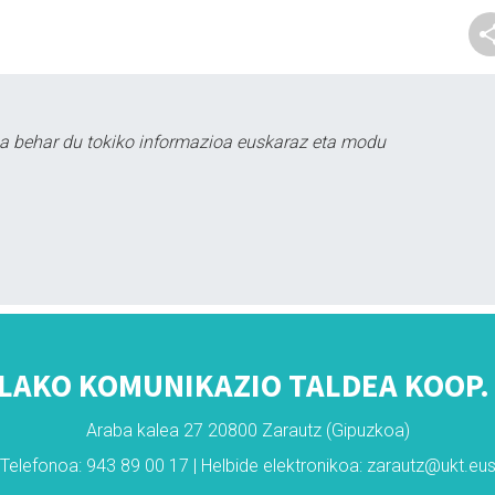
a behar du tokiko informazioa euskaraz eta modu
LAKO KOMUNIKAZIO TALDEA KOOP. 
Araba kalea 27 20800 Zarautz (Gipuzkoa)
Telefonoa: 943 89 00 17 | Helbide elektronikoa: zarautz@ukt.eu