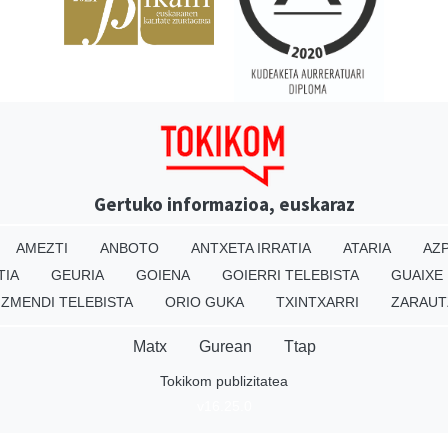
Gertuko informazioa, euskaraz
AMEZTI
ANBOTO
ANTXETA IRRATIA
ATARIA
AZP
TIA
GEURIA
GOIENA
GOIERRI TELEBISTA
GUAIXE
IZMENDI TELEBISTA
ORIO GUKA
TXINTXARRI
ZARAUT
Matx
Gurean
Ttap
Tokikom publizitatea
v16.25.0