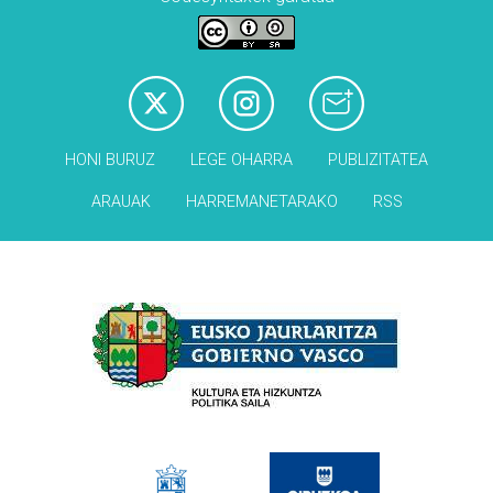
HONI BURUZ
LEGE OHARRA
PUBLIZITATEA
ARAUAK
HARREMANETARAKO
RSS
Babesleak