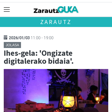
ZARAUTZ
2026/01/03
11:00 - 19:00
JOLASA
Ihes-gela: 'Ongizate
digitalerako bidaia'.