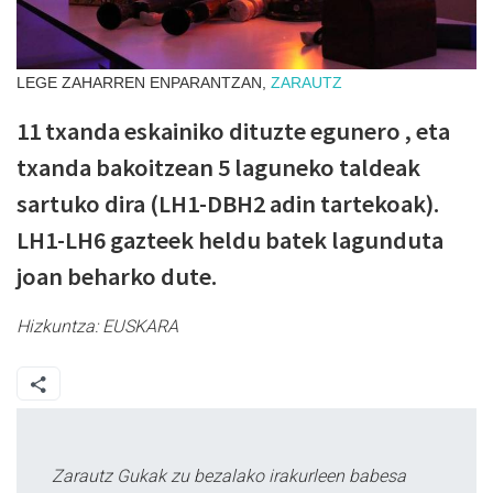
LEGE ZAHARREN ENPARANTZAN,
ZARAUTZ
11 txanda eskainiko dituzte egunero , eta
txanda bakoitzean 5 laguneko taldeak
sartuko dira (LH1-DBH2 adin tartekoak).
LH1-LH6 gazteek heldu batek lagunduta
joan beharko dute.
Hizkuntza:
EUSKARA
Zarautz Gukak zu bezalako irakurleen babesa