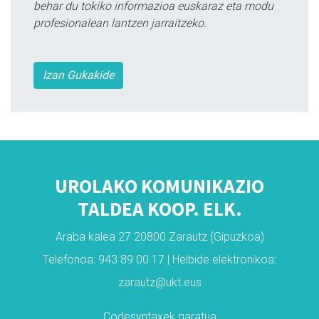
behar du tokiko informazioa euskaraz eta modu
profesionalean lantzen jarraitzeko.
Izan Gukakide
UROLAKO KOMUNIKAZIO
TALDEA KOOP. ELK.
Araba kalea 27 20800 Zarautz (Gipuzkoa)
Telefonoa: 943 89 00 17 | Helbide elektronikoa:
zarautz@ukt.eus
Codesyntaxek garatua