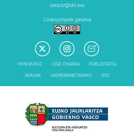
zarautz@ukt.eus
Codesyntaxek garatua
HONI BURUZ
LEGE OHARRA
PUBLIZITATEA
ARAUAK
HARREMANETARAKO
RSS
Babesleak