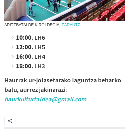
ARITZBATALDE KIROLDEGIA,
ZARAUTZ
10:00.
LH6
12:00.
LH5
16:00.
LH4
18:00.
LH3
Haurrak ur-jolasetarako laguntza beharko
balu, aurrez jakinarazi:
haurkulturtaldea@gmail.com