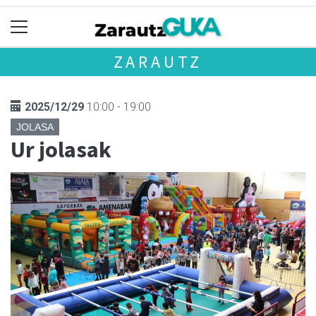
ZARAUTZ
2025/12/29
10:00 - 19:00
JOLASA
Ur jolasak