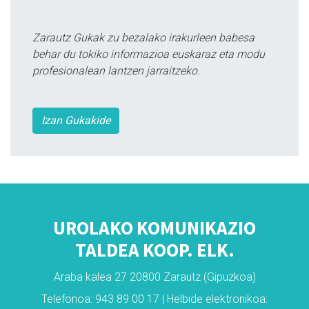
Zarautz Gukak zu bezalako irakurleen babesa
behar du tokiko informazioa euskaraz eta modu
profesionalean lantzen jarraitzeko.
Izan Gukakide
UROLAKO KOMUNIKAZIO
TALDEA KOOP. ELK.
Araba kalea 27 20800 Zarautz (Gipuzkoa)
Telefonoa: 943 89 00 17 | Helbide elektronikoa: