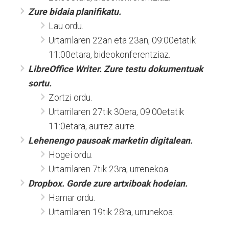
Zure bidaia planifikatu.
Lau ordu.
Urtarrilaren 22an eta 23an, 09:00etatik
11:00etara, bideokonferentziaz.
LibreOffice Writer. Zure testu dokumentuak
sortu.
Zortzi ordu.
Urtarrilaren 27tik 30era, 09:00etatik
11:0etara, aurrez aurre.
Lehenengo pausoak marketin digitalean.
Hogei ordu.
Urtarrilaren 7tik 23ra, urrenekoa.
Dropbox. Gorde zure artxiboak hodeian.
Hamar ordu.
Urtarrilaren 19tik 28ra, urrunekoa.