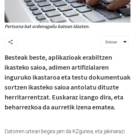
Pertsona bat ordenagailu batean idazten.
Entzun
Besteak beste, aplikazioak erabiltzen
ikasteko saioa, adimen artifizialaren
inguruko ikastaroa eta testu dokumentuak
sortzen ikasteko saioa antolatu dituzte
herritarrentzat. Euskaraz izango dira, eta
beharrezkoa da aurretik izena ematea.
Datorren urteari begira jarri da KZgunea, eta jakinarazi