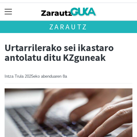
ZARAUTZ
Urtarrilerako sei ikastaro
antolatu ditu KZguneak
Intza Trula
2025eko abenduaren 8a