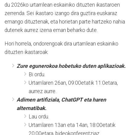
du 2026ko urtarrilean eskainiko dituzten ikastaroen
zerrenda. Sei ikastaro izango dira guztira euskaraz
emango dituztenak, eta horietan parte hartzeko nahia
dutenek aurrez izena eman beharko dute.
Hori horrela, ondorengoak dira urtarrilean eskainiko
dituzten ikastaroak:
Zure egunerokoa hobetuko duten aplikazioak.
Bi ordu.
Urtarrilaren 26an, 09:00etatik 11:0etara,
aurrez aurre.
Adimen artifiziala, ChatGPT eta haren
alternatibak.
Lau ordu.
Urtarrilaren 13an eta 14an, 18:00etatik
20:00etara, bideokonferentziaz.