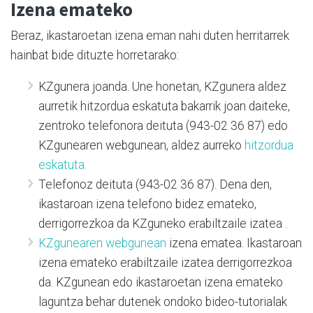
Izena emateko
Beraz, ikastaroetan izena eman nahi duten herritarrek
hainbat bide dituzte horretarako:
KZgunera joanda. Une honetan, KZgunera aldez
aurretik hitzordua eskatuta bakarrik joan daiteke,
zentroko telefonora deituta (943-02 36 87) edo
KZgunearen webgunean, aldez aurreko
hitzordua
eskatuta.
Telefonoz deituta (943-02 36 87). Dena den,
ikastaroan izena telefono bidez emateko,
derrigorrezkoa da KZguneko erabiltzaile izatea .
KZgunearen webgunean
izena ematea. Ikastaroan
izena emateko erabiltzaile izatea derrigorrezkoa
da. KZgunean edo ikastaroetan izena emateko
laguntza behar dutenek ondoko bideo-tutorialak