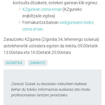
kontsulta ditzakete, esteken gainean klik eginez:
KZgunean izena eman
(KZguneko
erabiltzaile egitea)
Formakuntza batean
webgunearen bidez
izena eman
.
Zarautzeko KZgunea (Zigordia 34, lehenengo solairua)
astelehenetik ostiralera egoten da irekita, 09:00etatik
13:00etara eta 16:00etatik 20:00etara.
GIZARTEA
ZARAUTZ
Zarautz Gukak zu bezalako irakurleen babesa
behar du tokiko informazioa euskaraz eta modu
profesionalean lantzen jarraitzeko.