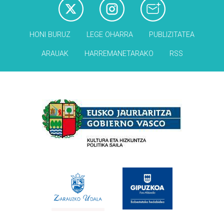
HONI BURUZ
LEGE OHARRA
PUBLIZITATEA
ARAUAK
HARREMANETARAKO
RSS
Babesleak