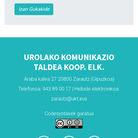
Izan Gukakide
UROLAKO KOMUNIKAZIO
TALDEA KOOP. ELK.
Araba kalea 27 20800 Zarautz (Gipuzkoa)
Telefonoa: 943 89 00 17 | Helbide elektronikoa:
zarautz@ukt.eus
Codesyntaxek garatua