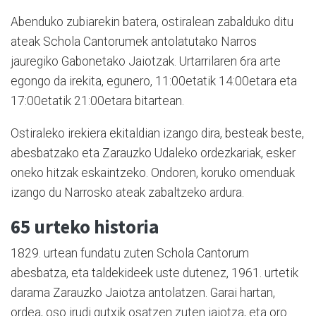
Abenduko zubiarekin batera, ostiralean zabalduko ditu
ateak Schola Cantorumek antolatutako Narros
jauregiko Gabonetako Jaiotzak. Urtarrilaren 6ra arte
egongo da irekita, egunero, 11:00etatik 14:00etara eta
17:00etatik 21:00etara bitartean.
Ostiraleko irekiera ekitaldian izango dira, besteak beste,
abesbatzako eta Zarauzko Udaleko ordezkariak, esker
oneko hitzak eskaintzeko. Ondoren, koruko omenduak
izango du Narrosko ateak zabaltzeko ardura.
65 urteko historia
1829. urtean fundatu zuten Schola Cantorum
abesbatza, eta taldekideek uste dutenez, 1961. urtetik
darama Zarauzko Jaiotza antolatzen. Garai hartan,
ordea, oso irudi gutxik osatzen zuten jaiotza, eta oro