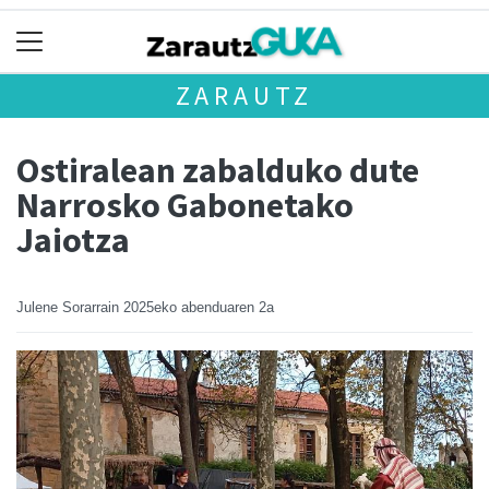
ZARAUTZ
Ostiralean zabalduko dute
Narrosko Gabonetako
Jaiotza
Julene Sorarrain
2025eko abenduaren 2a