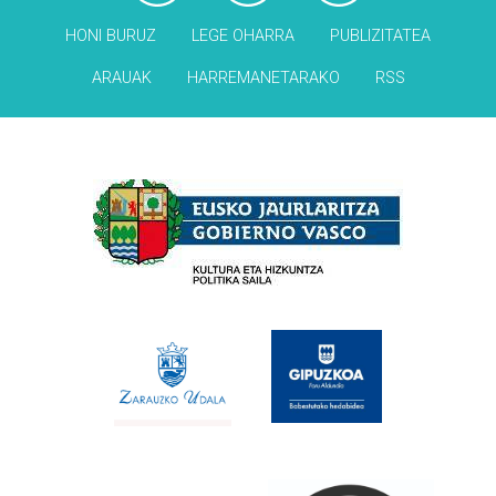
HONI BURUZ
LEGE OHARRA
PUBLIZITATEA
ARAUAK
HARREMANETARAKO
RSS
Babesleak