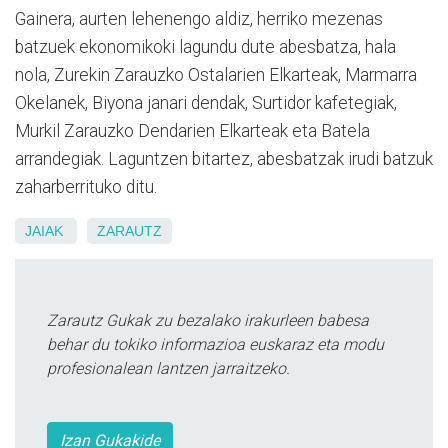
Gainera, aurten lehenengo aldiz, herriko mezenas
batzuek ekonomikoki lagundu dute abesbatza, hala
nola, Zurekin Zarauzko Ostalarien Elkarteak, Marmarra
Okelanek, Biyona janari dendak, Surtidor kafetegiak,
Murkil Zarauzko Dendarien Elkarteak eta Batela
arrandegiak. Laguntzen bitartez, abesbatzak irudi batzuk
zaharberrituko ditu.
JAIAK
ZARAUTZ
Zarautz Gukak zu bezalako irakurleen babesa
behar du tokiko informazioa euskaraz eta modu
profesionalean lantzen jarraitzeko.
Izan Gukakide