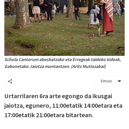
Schola Cantorum abesbatzako eta Erregeak taldeko kideak,
Gabonetako Jaiotza muntantzen. (Aritz Mutiozabal)
Entzun
Urtarrilaren 6ra arte egongo da ikusgai
jaiotza, egunero, 11:00etatik 14:00etara eta
17:00etatik 21:00etara bitartean.