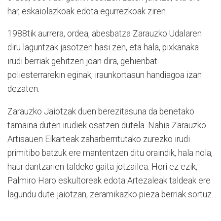
har, eskaiolazkoak edota egurrezkoak ziren.
1988tik aurrera, ordea, abesbatza Zarauzko Udalaren
diru laguntzak jasotzen hasi zen, eta hala, pixkanaka
irudi berriak gehitzen joan dira, gehienbat
poliesterrarekin eginak, iraunkortasun handiagoa izan
dezaten.
Zarauzko Jaiotzak duen berezitasuna da benetako
tamaina duten irudiek osatzen dutela. Nahia Zarauzko
Artisauen Elkarteak zaharberritutako zurezko irudi
primitibo batzuk ere mantentzen ditu oraindik, hala nola,
haur dantzarien taldeko gaita jotzailea. Hori ez ezik,
Palmiro Haro eskultoreak edota Artezaleak taldeak ere
lagundu dute jaiotzan, zeramikazko pieza berriak sortuz.