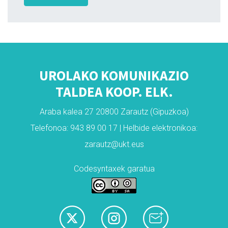
UROLAKO KOMUNIKAZIO
TALDEA KOOP. ELK.
Araba kalea 27 20800 Zarautz (Gipuzkoa)
Telefonoa: 943 89 00 17 | Helbide elektronikoa:
zarautz@ukt.eus
Codesyntaxek garatua