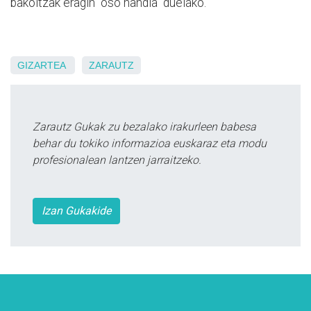
bakoitzak eragin "oso handia" duelako.
GIZARTEA
ZARAUTZ
Zarautz Gukak zu bezalako irakurleen babesa
behar du tokiko informazioa euskaraz eta modu
profesionalean lantzen jarraitzeko.
Izan Gukakide