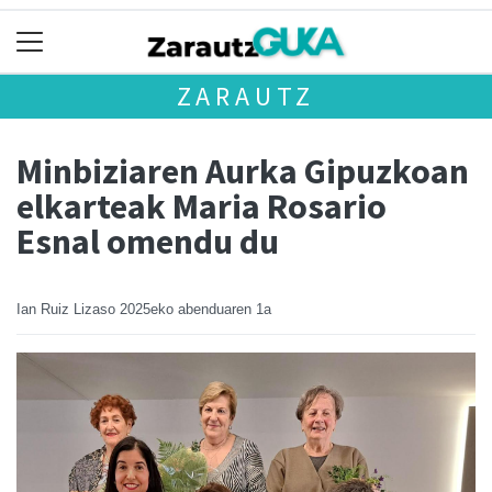
ZARAUTZ
Minbiziaren Aurka Gipuzkoan
elkarteak Maria Rosario
Esnal omendu du
Ian Ruiz Lizaso
2025eko abenduaren 1a