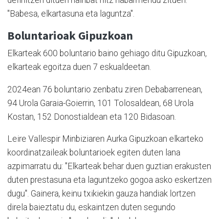
"Babesa, elkartasuna eta laguntza".
Boluntarioak Gipuzkoan
Elkarteak 600 boluntario baino gehiago ditu Gipuzkoan,
elkarteak egoitza duen 7 eskualdeetan.
2024ean 76 boluntario zenbatu ziren Debabarrenean,
94 Urola Garaia-Goierrin, 101 Tolosaldean, 68 Urola
Kostan, 152 Donostialdean eta 120 Bidasoan.
Leire Vallespir Minbiziaren Aurka Gipuzkoan elkarteko
koordinatzaileak boluntarioek egiten duten lana
azpimarratu du: "Elkarteak behar duen guztian erakusten
duten prestasuna eta laguntzeko gogoa asko eskertzen
dugu". Gainera, keinu txikiekin gauza handiak lortzen
direla baieztatu du, eskaintzen duten segundo