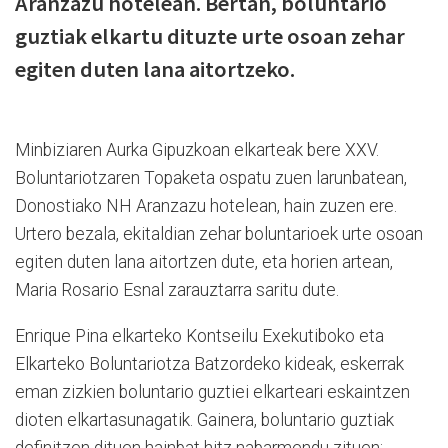
Aranzazu hotelean. Bertan, boluntario
guztiak elkartu dituzte urte osoan zehar
egiten duten lana aitortzeko.
Minbiziaren Aurka Gipuzkoan elkarteak bere XXV.
Boluntariotzaren Topaketa ospatu zuen larunbatean,
Donostiako NH Aranzazu hotelean, hain zuzen ere.
Urtero bezala, ekitaldian zehar boluntarioek urte osoan
egiten duten lana aitortzen dute, eta horien artean,
Maria Rosario Esnal zarauztarra saritu dute.
Enrique Pina elkarteko Kontseilu Exekutiboko eta
Elkarteko Boluntariotza Batzordeko kideak, eskerrak
eman zizkien boluntario guztiei elkarteari eskaintzen
dioten elkartasunagatik. Gainera, boluntario guztiak
definitzen dituen hainbat hitz nabarmendu zituen: