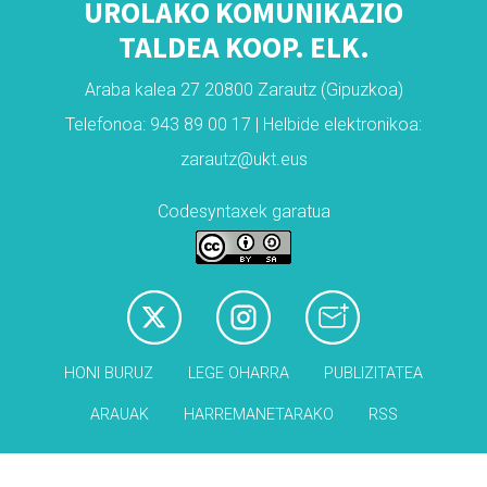
UROLAKO KOMUNIKAZIO
TALDEA KOOP. ELK.
Araba kalea 27 20800 Zarautz (Gipuzkoa)
Telefonoa: 943 89 00 17 | Helbide elektronikoa:
zarautz@ukt.eus
Codesyntaxek garatua
HONI BURUZ
LEGE OHARRA
PUBLIZITATEA
ARAUAK
HARREMANETARAKO
RSS
Babesleak