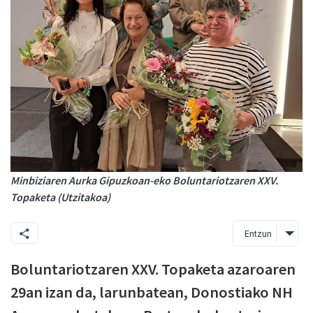
Minbiziaren Aurka Gipuzkoan-eko Boluntariotzaren XXV.
Topaketa (Utzitakoa)
Entzun
Boluntariotzaren XXV. Topaketa azaroaren
29an izan da, larunbatean, Donostiako NH