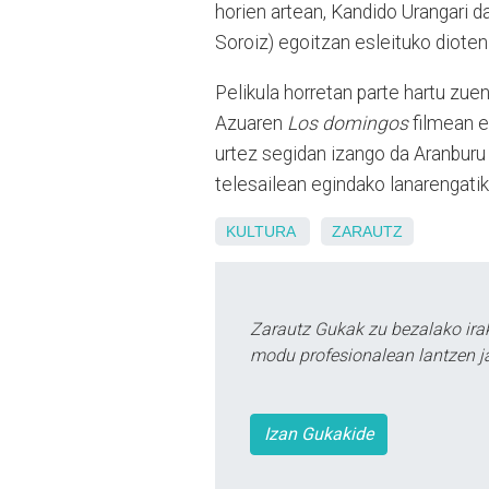
horien artean, Kandido Urangari d
Soroiz) egoitzan esleituko dioten
Pelikula horretan parte hartu zue
Azuaren
Los domingos
filmean e
urtez segidan izango da Aranburu
telesailean egindako lanarengatik
KULTURA
ZARAUTZ
Zarautz Gukak zu bezalako ira
modu profesionalean lantzen ja
Izan Gukakide