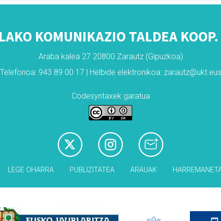
LAKO KOMUNIKAZIO TALDEA KOOP. 
Araba kalea 27 20800 Zarautz (Gipuzkoa)
Telefonoa: 943 89 00 17 | Helbide elektronikoa: zarautz@ukt.eu
Codesyntaxek garatua
LEGE OHARRA
PUBLIZITATEA
ARAUAK
HARREMANET
Babesleak