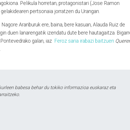
agokiona. Pelikula horretan, protagonistari (Jose Ramon
 gelakidearen pertsonaia jorratzen du Urangan.
n Nagore Aranburuk ere, baina, bere kasuan, Alauda Ruiz de
gin duen lanarengatik izendatu dute bere hautagaitza. Bigar
 Pontevedrako galan, iaz
Feroz saria irabazi baitzuen
Quere
.
kurleen babesa behar du tokiko informazioa euskaraz eta
rraitzeko.