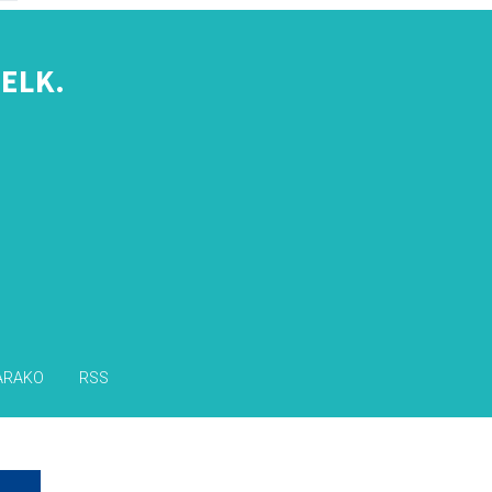
ELK.
s
ARAKO
RSS