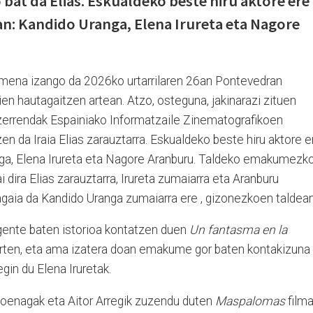
bat da Elias. Eskualdeko beste hiru aktore ere
n: Kandido Uranga, Elena Irureta eta Nagore
rmena izango da 2026ko urtarrilaren 26an Pontevedran
ien hautagaitzen artean. Atzo, osteguna, jakinarazi zituen
zerrendak Espainiako Informatzaile Zinematografikoen
zen da Iraia Elias zarauztarra. Eskualdeko beste hiru aktore e
ga, Elena Irureta eta Nagore Aranburu. Taldeko emakumezk
 dira Elias zarauztarra, Irureta zumaiarra eta Aranburu
tagaia da Kandido Uranga zumaiarra ere , gizonezkoen taldean
 agente baten istorioa kontatzen duen
Un fantasma en la
aurten, eta ama izatera doan emakume gor baten kontakizuna
gin du Elena Iruretak.
Goenagak eta Aitor Arregik zuzendu duten
Maspalomas
filma