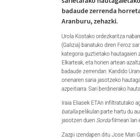
sarietarako hautagaietako 
badaude zerrenda horreta
Aranburu, zehazki.
Urola Kostako ordezkaritza naba
(Galizia) banatuko diren Feroz sar
kategoria guztietako hautagaien 
Elkarteak, eta horien artean azalt
badaude zerrendan: Kandido Uran
onenaren saria jasotzeko hautagai
azpeitiarra. Sari berdinerako hau
Iraia Eliasek ETAn infiltratutako
batalla
pelikulan parte hartu du 
jasotzen duen
Sorda
filmean lan e
Zazpi izendapen ditu Jose Mari 