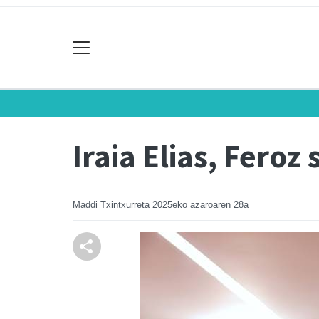
Iraia Elias, Feroz
Maddi Txintxurreta
2025eko azaroaren 28a