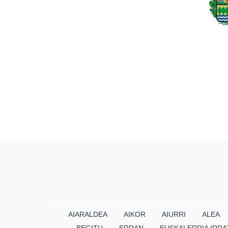
AIARALDEA
AIKOR
AIURRI
ALEA