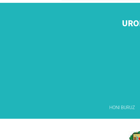
URO
HONI BURUZ