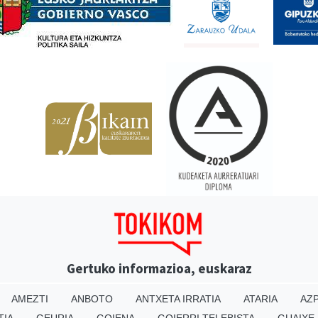
Gertuko informazioa, euskaraz
AMEZTI
ANBOTO
ANTXETA IRRATIA
ATARIA
AZP