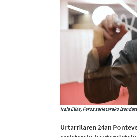
Iraia Elias, Feroz sarietarako izenda
Urtarrilaren 24an Ponteve