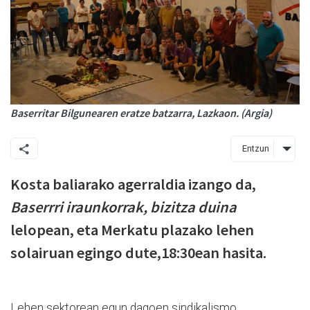
Baserritar Bilgunearen eratze batzarra, Lazkaon. (Argia)
Entzun
Kosta baliarako agerraldia izango da,
Baserrri iraunkorrak, bizitza duina
lelopean, eta Merkatu plazako lehen
solairuan egingo dute,18:30ean hasita.
Lehen sektorean egun dagoen sindikalismo