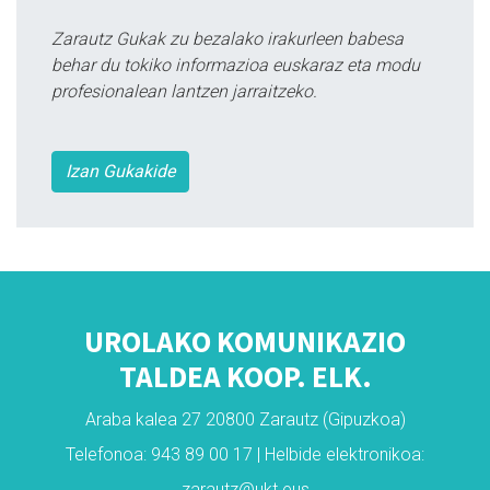
Zarautz Gukak zu bezalako irakurleen babesa
behar du tokiko informazioa euskaraz eta modu
profesionalean lantzen jarraitzeko.
Izan Gukakide
UROLAKO KOMUNIKAZIO
TALDEA KOOP. ELK.
Araba kalea 27 20800 Zarautz (Gipuzkoa)
Telefonoa: 943 89 00 17 | Helbide elektronikoa:
zarautz@ukt.eus