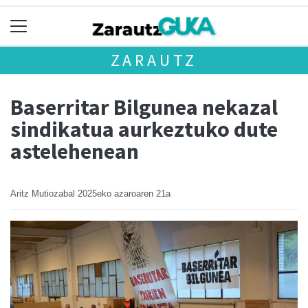
ZARAUTZ
Baserritar Bilgunea nekazal
sindikatua aurkeztuko dute
astelehenean
Aritz Mutiozabal
2025eko azaroaren 21a