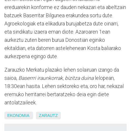
ereduarekin konforme ez dauden nekazari eta abeltzain
batzuek Baserritar Bilgunea erakundea sortu dute.
Agroekologiak eta elikadura burujabetza dute oinarri,
eta sindikatu izaera eman diote. Azaroaren 1ean
aurkeztu zuten beren burua Donostian eginiko
ekitaldian, eta datorren astelehenean Kosta baliarako
aurkezpena egingo dute.
Zarauzko Merkatu plazako lehen solairuan izango da
saioa,
Baserrri iraunkorrak, bizitza duina
lelopean,
18:30ean hasita. Lehen sektoreko eta, oro har, nekazal
eremuko herritarrei bertaratzeko deia egin diete
antolatzaileek.
EKONOMIA
ZARAUTZ