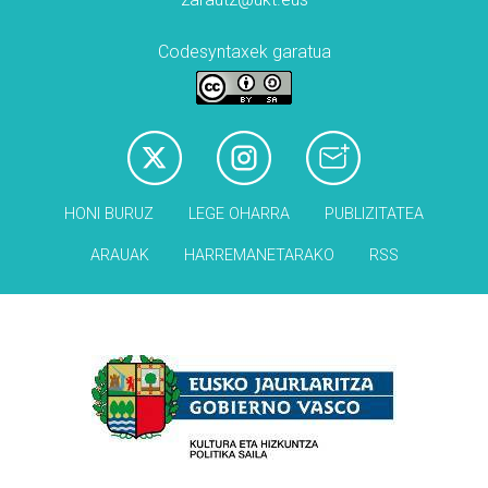
Codesyntaxek garatua
HONI BURUZ
LEGE OHARRA
PUBLIZITATEA
ARAUAK
HARREMANETARAKO
RSS
Babesleak