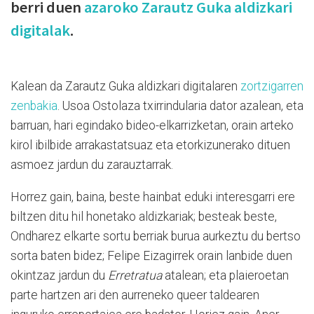
berri duen
azaroko Zarautz Guka aldizkari
digitalak
.
Kalean da Zarautz Guka aldizkari digitalaren
zortzigarren
zenbakia
. Usoa Ostolaza txirrindularia dator azalean, eta
barruan, hari egindako bideo-elkarrizketan, orain arteko
kirol ibilbide arrakastatsuaz eta etorkizunerako dituen
asmoez jardun du zarauztarrak.
Horrez gain, baina, beste hainbat eduki interesgarri ere
biltzen ditu hil honetako aldizkariak; besteak beste,
Ondharez elkarte sortu berriak burua aurkeztu du bertso
sorta baten bidez; Felipe Eizagirrek orain lanbide duen
okintzaz jardun du
Erretratua
atalean; eta plaieroetan
parte hartzen ari den aurreneko queer taldearen