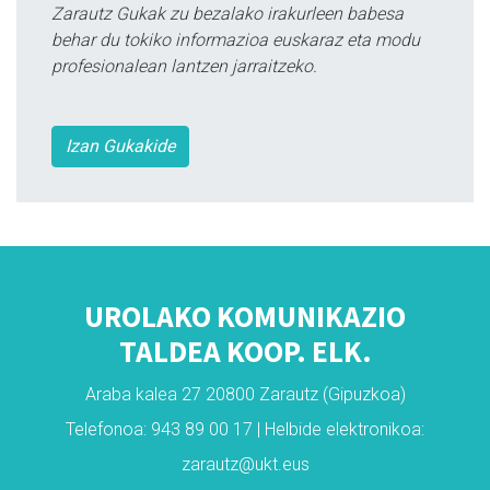
Zarautz Gukak zu bezalako irakurleen babesa
behar du tokiko informazioa euskaraz eta modu
profesionalean lantzen jarraitzeko.
Izan Gukakide
UROLAKO KOMUNIKAZIO
TALDEA KOOP. ELK.
Araba kalea 27 20800 Zarautz (Gipuzkoa)
Telefonoa: 943 89 00 17 | Helbide elektronikoa:
zarautz@ukt.eus