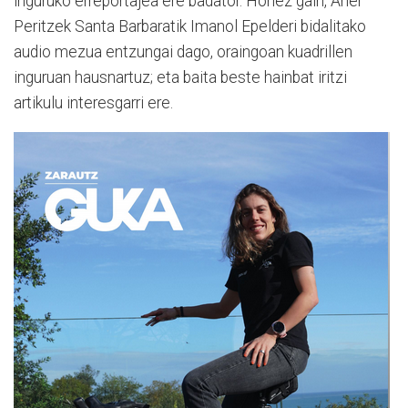
inguruko erreportajea ere badator. Horiez gain, Aner
Peritzek Santa Barbaratik Imanol Epelderi bidalitako
audio mezua entzungai dago, oraingoan kuadrillen
inguruan hausnartuz; eta baita beste hainbat iritzi
artikulu interesgarri ere.