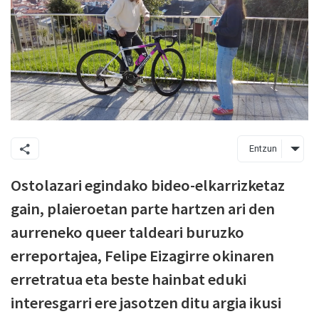
Entzun
Ostolazari egindako bideo-elkarrizketaz
gain, plaieroetan parte hartzen ari den
aurreneko queer taldeari buruzko
erreportajea, Felipe Eizagirre okinaren
erretratua eta beste hainbat eduki
interesgarri ere jasotzen ditu argia ikusi