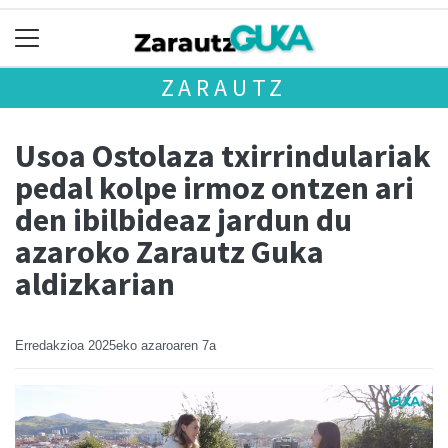
ZARAUTZ
Usoa Ostolaza txirrindulariak
pedal kolpe irmoz ontzen ari
den ibilbideaz jardun du
azaroko Zarautz Guka
aldizkarian
Erredakzioa
2025eko azaroaren 7a