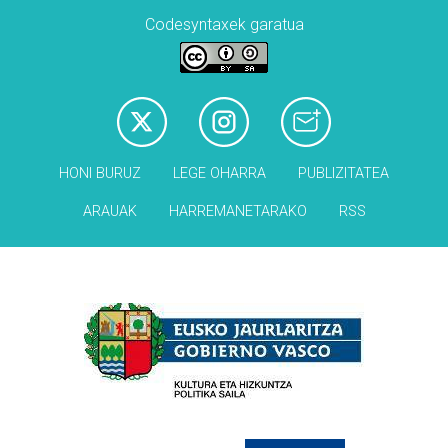
Codesyntaxek garatua
HONI BURUZ
LEGE OHARRA
PUBLIZITATEA
ARAUAK
HARREMANETARAKO
RSS
Babesleak