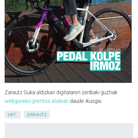
Zarautz Guka aldizkari digitalaren zenbaki guztiak
webguneko prentsa atalean
daude ikusgai.
UKT
ZARAUTZ