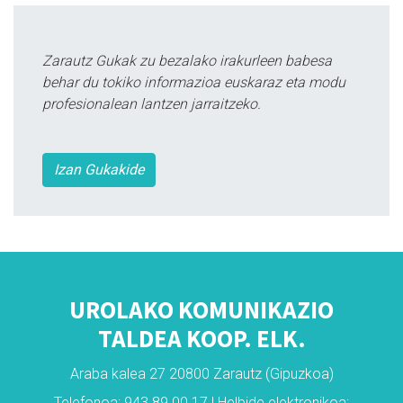
Zarautz Gukak zu bezalako irakurleen babesa
behar du tokiko informazioa euskaraz eta modu
profesionalean lantzen jarraitzeko.
Izan Gukakide
UROLAKO KOMUNIKAZIO
TALDEA KOOP. ELK.
Araba kalea 27 20800 Zarautz (Gipuzkoa)
Telefonoa: 943 89 00 17 | Helbide elektronikoa: