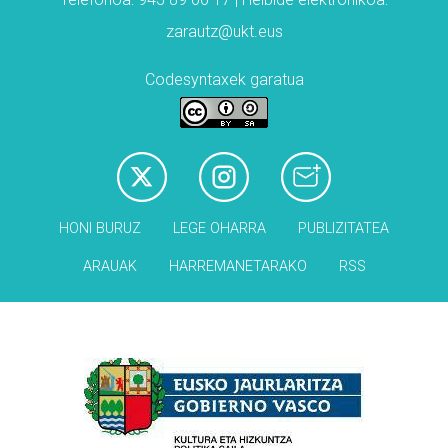
zarautz@ukt.eus
Codesyntaxek garatua
HONI BURUZ
LEGE OHARRA
PUBLIZITATEA
ARAUAK
HARREMANETARAKO
RSS
Babesleak