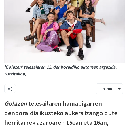
'Go!azen' telesaiaren 12. denboraldiko aktoreen argazkia.
(Utzitakoa)
Entzun
Go!azen
telesailaren hamabigarren
denboraldia ikusteko aukera izango dute
herritarrek azaroaren 15ean eta 16an,