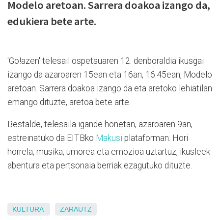
Modelo aretoan. Sarrera doakoa izango da,
edukiera bete arte.
'Go!azen' telesail ospetsuaren 12. denboraldia ikusgai
izango da azaroaren 15ean eta 16an, 16:45ean, Modelo
aretoan. Sarrera doakoa izango da eta aretoko lehiatilan
emango dituzte, aretoa bete arte.
Bestalde, telesaila igande honetan, azaroaren 9an,
estreinatuko da EITBko
Makusi
plataforman. Hori
horrela, musika, umorea eta emozioa uztartuz, ikusleek
abentura eta pertsonaia berriak ezagutuko dituzte.
KULTURA
ZARAUTZ