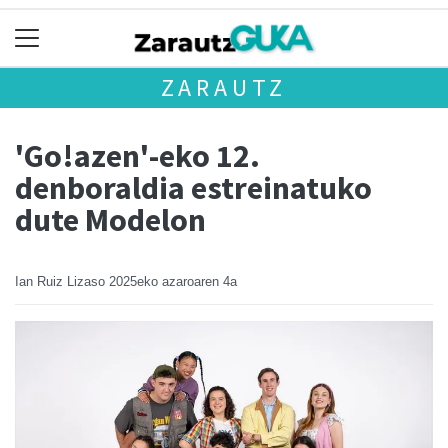
ZARAUTZ
'Go!azen'-eko 12.
denboraldia estreinatuko
dute Modelon
Ian Ruiz Lizaso
2025eko azaroaren 4a