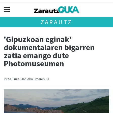
ZARAUTZ
'Gipuzkoan eginak'
dokumentalaren bigarren
zatia emango dute
Photomuseumen
Intza Trula
2025eko urriaren 31