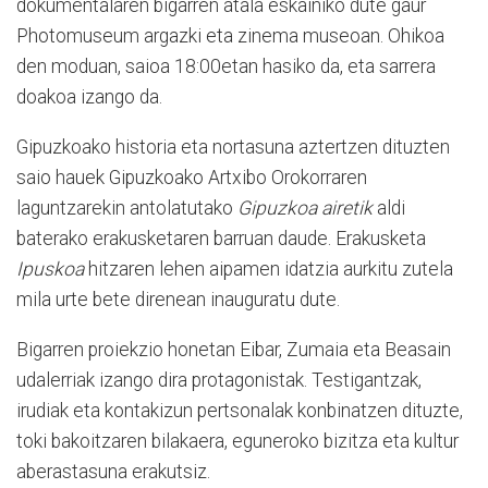
dokumentalaren bigarren atala eskainiko dute gaur
Photomuseum argazki eta zinema museoan. Ohikoa
den moduan, saioa 18:00etan hasiko da, eta sarrera
doakoa izango da.
Gipuzkoako historia eta nortasuna aztertzen dituzten
saio hauek Gipuzkoako Artxibo Orokorraren
laguntzarekin antolatutako
Gipuzkoa airetik
aldi
baterako erakusketaren barruan daude. Erakusketa
Ipuskoa
hitzaren lehen aipamen idatzia aurkitu zutela
mila urte bete direnean inauguratu dute.
Bigarren proiekzio honetan Eibar, Zumaia eta Beasain
udalerriak izango dira protagonistak. Testigantzak,
irudiak eta kontakizun pertsonalak konbinatzen dituzte,
toki bakoitzaren bilakaera, eguneroko bizitza eta kultur
aberastasuna erakutsiz.