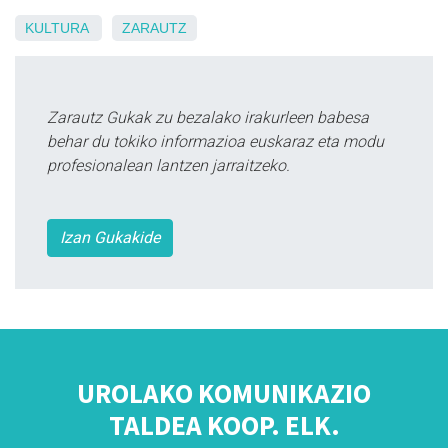
KULTURA
ZARAUTZ
Zarautz Gukak zu bezalako irakurleen babesa
behar du tokiko informazioa euskaraz eta modu
profesionalean lantzen jarraitzeko.
Izan Gukakide
UROLAKO KOMUNIKAZIO
TALDEA KOOP. ELK.