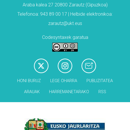
Araba kalea 27 20800 Zarautz (Gipuzkoa)
Telefonoa: 943 89 00 17 | Helbide elektronikoa:
zarautz@ukt.eus
Codesyntaxek garatua
HONI BURUZ
LEGE OHARRA
PUBLIZITATEA
ARAUAK
HARREMANETARAKO
RSS
Babesleak