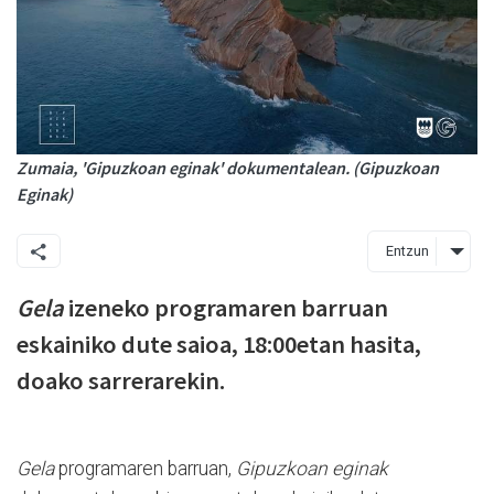
Zumaia, 'Gipuzkoan eginak' dokumentalean. (Gipuzkoan
Eginak)
Entzun
Gela
izeneko programaren barruan
eskainiko dute saioa, 18:00etan hasita,
doako sarrerarekin.
Gela
programaren barruan,
Gipuzkoan eginak