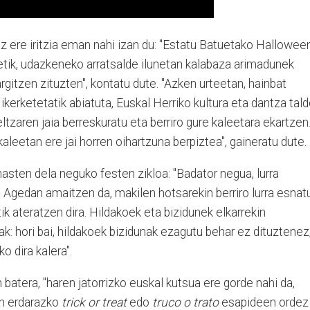
z ere iritzia eman nahi izan du: "Estatu Batuetako Hallowee
rretik, udazkeneko arratsalde ilunetan kalabaza arimadunek
rgitzen zituzten", kontatu dute. "Azken urteetan, hainbat
kerketetatik abiatuta, Euskal Herriko kultura eta dantza tal
eltzaren jaia berreskuratu eta berriro gure kaleetara ekartzen
leetan ere jai horren oihartzuna berpiztea", gaineratu dute.
asten dela neguko festen zikloa: "Badator negua, lurra
a Agedan amaitzen da, makilen hotsarekin berriro lurra esnat
ik ateratzen dira. Hildakoek eta bizidunek elkarrekin
ak: hori bai, hildakoek bizidunak ezagutu behar ez dituztenez
o dira kalera".
 batera, "haren jatorrizko euskal kutsua ere gorde nahi da,
en erdarazko
trick or treat
edo
truco o trato
esapideen ordez