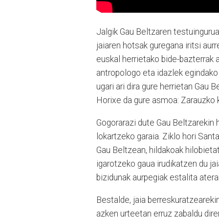
Jalgik Gau Beltzaren testuingurua
jaiaren hotsak guregana iritsi au
euskal herrietako bide-bazterrak a
antropologo eta idazlek egindako i
ugari ari dira gure herrietan Gau B
Horixe da gure asmoa: Zarauzko ka
Gogorarazi dute Gau Beltzarekin h
lokartzeko garaia. Ziklo hori Sant
Gau Beltzean, hildakoak hilobietat
igarotzeko gaua irudikatzen du jai
bizidunak aurpegiak estalita aterak
Bestalde, jaia berreskuratzearekin
azken urteetan erruz zabaldu dir