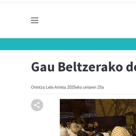
Gau Beltzerako d
Onintza Lete Arrieta
2025eko urriaren 25a