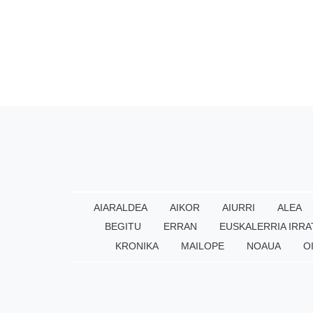
AIARALDEA
AIKOR
AIURRI
ALEA
BEGITU
ERRAN
EUSKALERRIA IRRA
KRONIKA
MAILOPE
NOAUA
O