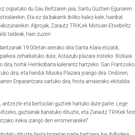
tez ospatuko du Gau Beltzaren jaia, Santu Guztien Egunaren
iralarekin. Eta ez da bakarrik ibiliko kalez kale, hainbat
pakizunarekin: Alprojak, Zarautz TRIK,ek Motxian-Etxebeltz
ldi taldeak, hain zuzen.
dantzariak 19:00etan aterako dira Santa Klara elizatik,
 parkea zeharkatuko dute, Astazubi plazara iristeko. Bizkaia
ko dira, hortik Herrikobarra kalerantz hartzeko. San Frantzisko
tuko dira, eta handi,k Musika Plazara joango dira. Ondoren,
harren Enparantzara sartuko dira, festa amaierako ekitaldia
, antzezle eta bertsolari guztiek hartuko dute parte. Lege
iltzeko, gaztainak banatuko dituzte, eta Zarautz TRIKek fes
ntzako irekia izango den erromeriarekin".
bidatu dituzte festa horretan parte hartzera, bai ibilbidera