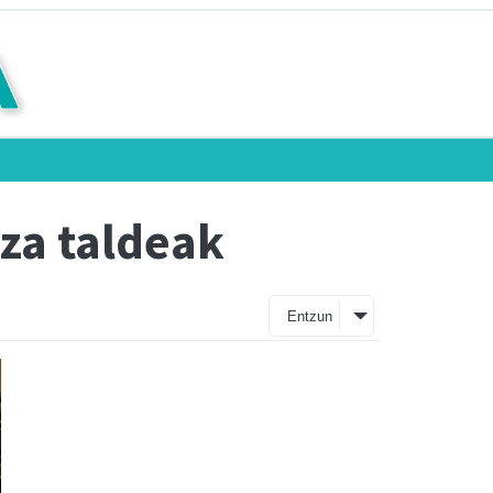
tza taldeak
Entzun