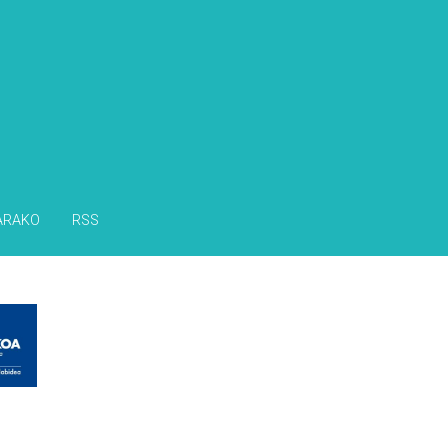
s
ARAKO
RSS