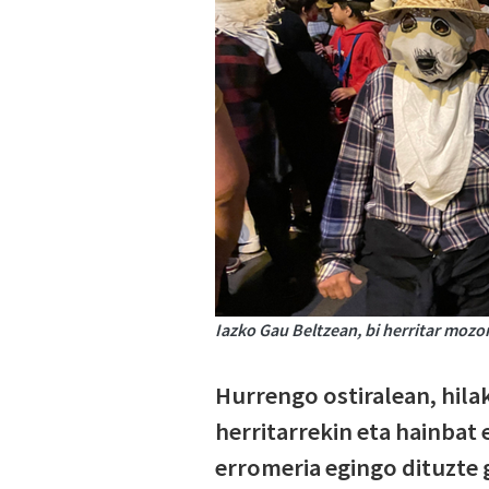
Iazko Gau Beltzean, bi herritar mozo
Hurrengo ostiralean, hilak 
herritarrekin eta hainbat 
erromeria egingo dituzte