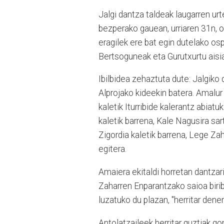
Jalgi dantza taldeak laugarren ur
bezperako gauean, urriaren 31n, ost
eragilek ere bat egin dutelako os
Bertsoguneak eta Gurutxurtu aisia
Ibilbidea zehaztuta dute: Jalgiko 
Alprojako kideekin batera. Amalur
kaletik Iturribide kalerantz abiatu
kaletik barrena, Kale Nagusira sar
Zigordia kaletik barrena, Lege Za
egitera.
Amaiera ekitaldi horretan dantzari
Zaharren Enparantzako saioa birib
luzatuko du plazan, "herritar dene
Antolatzaileek herritar guztiak gon