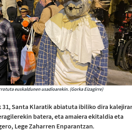
rrotuta euskaldunen usadioarekin. (Gorka Eizagirre)
31, Santa Klaratik abiatuta ibiliko dira kalejira
eragilerekin batera, eta amaiera ekitaldia eta
 gero, Lege Zaharren Enparantzan.