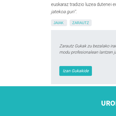
euskaraz tradizio luzea dutenei e
jatekoa guri".
JAIAK
ZARAUTZ
Zarautz Gukak zu bezalako ira
modu profesionalean lantzen ja
Izan Gukakide
URO