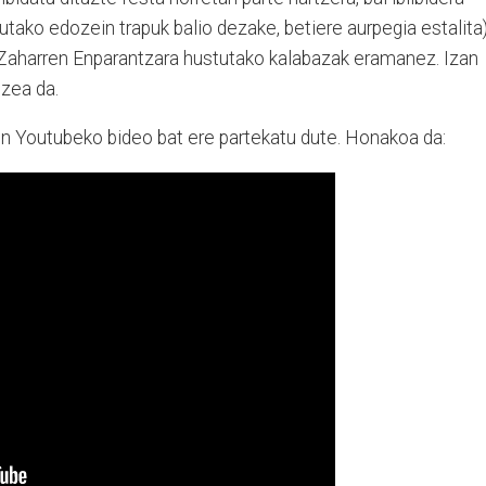
utako edozein trapuk balio dezake, betiere aurpegia estalita)
 Zaharren Enparantzara hustutako kalabazak eramanez. Izan
tzea da.
n Youtubeko bideo bat ere partekatu dute. Honakoa da: