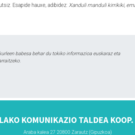
utsiz. Esapide hauxe, adibidez:
Xanduli manduli kirrikiki, em
kurleen babesa behar du tokiko informazioa euskaraz eta
rraitzeko.
LAKO KOMUNIKAZIO TALDEA KOOP. 
Araba kalea 27 20800 Zarautz (Gipuzkoa)