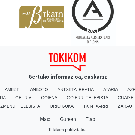
Gertuko informazioa, euskaraz
AMEZTI
ANBOTO
ANTXETA IRRATIA
ATARIA
AZP
TIA
GEURIA
GOIENA
GOIERRI TELEBISTA
GUAIXE
IZMENDI TELEBISTA
ORIO GUKA
TXINTXARRI
ZARAUT
Matx
Gurean
Ttap
Tokikom publizitatea