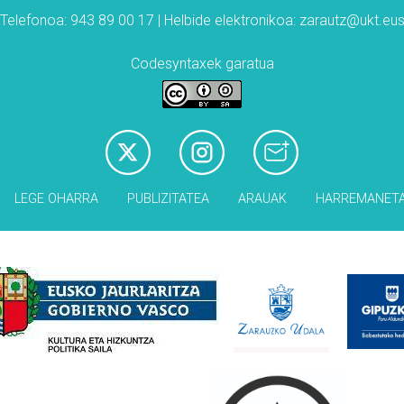
Telefonoa: 943 89 00 17 | Helbide elektronikoa: zarautz@ukt.eu
Codesyntaxek garatua
LEGE OHARRA
PUBLIZITATEA
ARAUAK
HARREMANET
Babesleak