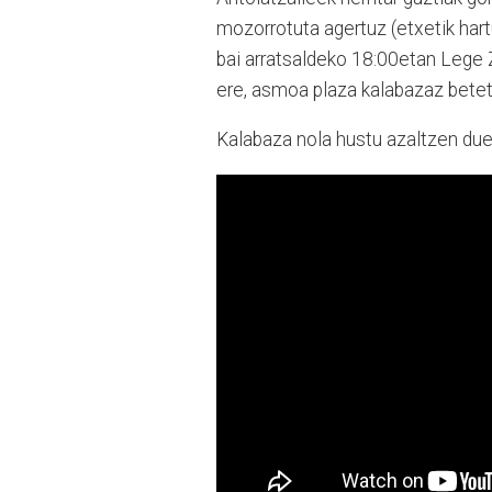
mozorrotuta agertuz (etxetik hart
bai arratsaldeko 18:00etan Lege
ere, asmoa plaza kalabazaz bete
Kalabaza nola hustu azaltzen due