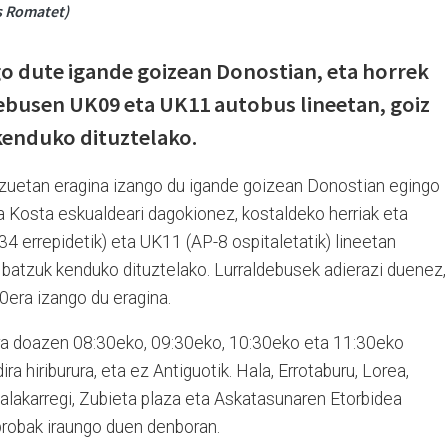
s Romatet)
go dute igande goizean Donostian, eta horrek
ebusen UK09 eta UK11 autobus lineetan, goiz
kenduko dituztelako.
tzuetan eragina izango du igande goizean Donostian egingo
a Kosta eskualdeari dagokionez, kostaldeko herriak eta
34 errepidetik) eta UK11 (AP-8 ospitaletatik) lineetan
 batzuk kenduko dituztelako. Lurraldebusek adierazi duenez,
0era izango du eragina.
ra doazen 08:30eko, 09:30eko, 10:30eko eta 11:30eko
ra hiriburura, eta ez Antiguotik. Hala, Errotaburu, Lorea,
alakarregi, Zubieta plaza eta Askatasunaren Etorbidea
 probak iraungo duen denboran.