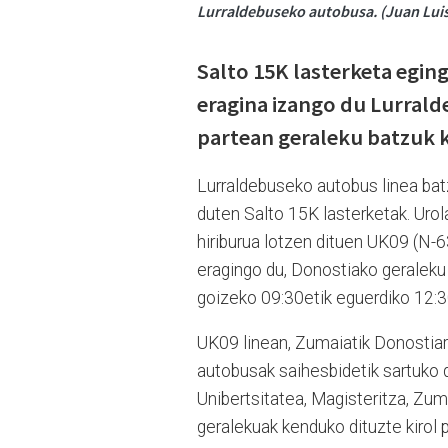
Lurraldebuseko autobusa. (Juan Lui
Salto 15K lasterketa egin
eragina izango du Lurrald
partean geraleku batzuk 
Lurraldebuseko autobus linea ba
duten Salto 15K lasterketak. Urol
hiriburua lotzen dituen UK09 (N-6
eragingo du, Donostiako geraleku
goizeko 09:30etik eguerdiko 12:3
UK09 linean, Zumaiatik Donostia
autobusak saihesbidetik sartuko di
Unibertsitatea, Magisteritza, Zum
geralekuak kenduko dituzte kirol