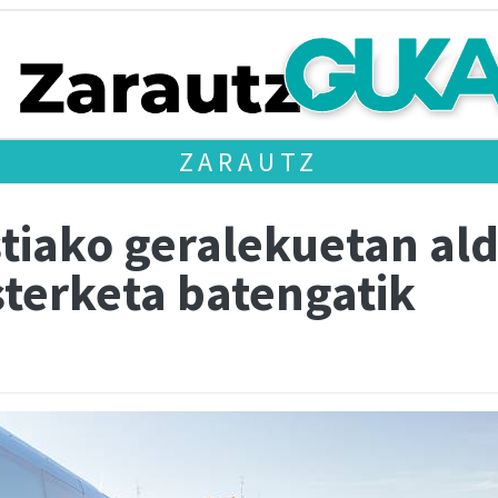
ZARAUTZ
iako geralekuetan ald
sterketa batengatik