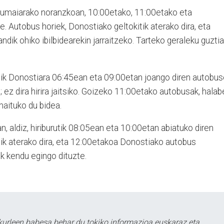
Zumaiarako noranzkoan, 10:00etako, 11:00etako eta
e. Autobus horiek, Donostiako geltokitik aterako dira, eta
dik ohiko ibilbidearekin jarraitzeko. Tarteko geraleku guzti
tik Donostiara 06:45ean eta 09:00etan joango diren autobu
ez dira hirira jaitsiko. Goizeko 11:00etako autobusak, halabe
maituko du bidea.
, aldiz, hiriburutik 08:05ean eta 10:00etan abiatuko diren
k aterako dira, eta 12:00etakoa Donostiako autobus
ak kendu egingo dituzte.
kurleen babesa behar du tokiko informazioa euskaraz eta