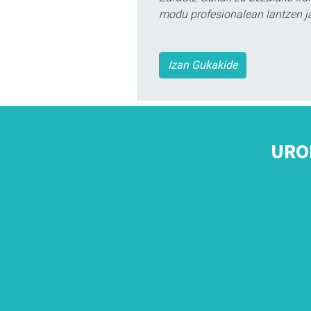
modu profesionalean lantzen ja
Izan Gukakide
URO