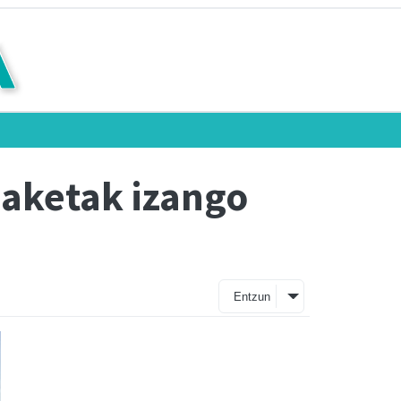
aketak izango
Entzun