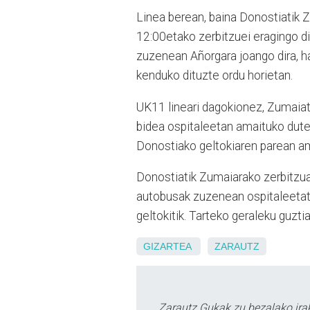
Linea berean, baina Donostiatik 
12:00etako zerbitzuei eragingo di
zuzenean Añorgara joango dira, han
kenduko dituzte ordu horietan.
UK11 lineari dagokionez, Zumaia
bidea ospitaleetan amaituko dute; 
Donostiako geltokiaren parean a
Donostiatik Zumaiarako zerbitzuan
autobusak zuzenean ospitaleetati
geltokitik. Tarteko geraleku guzti
GIZARTEA
ZARAUTZ
Zarautz Gukak zu bezalako ira