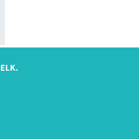
ELK.
s