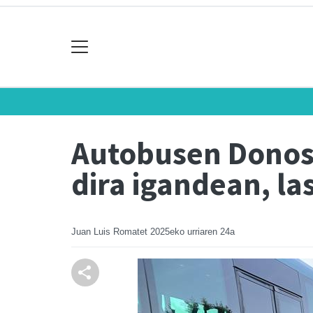
Autobusen Donost
dira igandean, la
Juan Luis Romatet
2025eko urriaren 24a