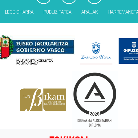
LEGE OHARRA
PUBLIZITATEA
ARAUAK
HARREMANET
Babesleak