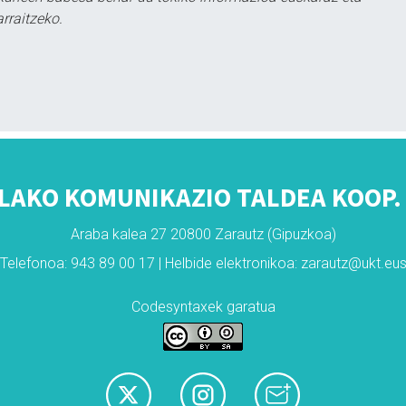
rraitzeko.
LAKO KOMUNIKAZIO TALDEA KOOP. 
Araba kalea 27 20800 Zarautz (Gipuzkoa)
Telefonoa: 943 89 00 17 | Helbide elektronikoa: zarautz@ukt.eu
Codesyntaxek garatua