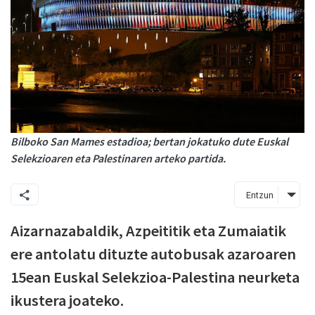
Bilboko San Mames estadioa; bertan jokatuko dute Euskal
Selekzioaren eta Palestinaren arteko partida.
Entzun
Aizarnazabaldik, Azpeititik eta Zumaiatik
ere antolatu dituzte autobusak azaroaren
15ean Euskal Selekzioa-Palestina neurketa
ikustera joateko.