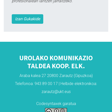
profesionalean lantzen jarraitzeko.
Izan Gukakide
UROLAKO KOMUNIKAZIO
TALDEA KOOP. ELK.
Araba kalea 27 20800 Zarautz (Gipuzkoa)
Telefonoa: 943 89 00 17 | Helbide elektronikoa:
zarautz@ukt.eus
Codesyntaxek garatua