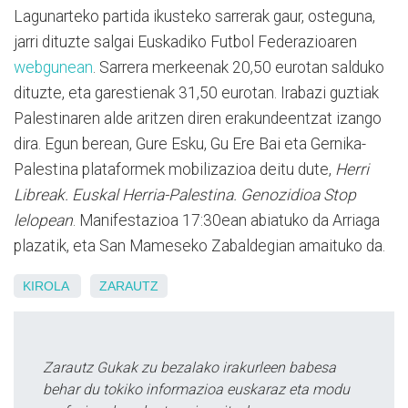
Lagunarteko partida ikusteko sarrerak gaur, osteguna,
jarri dituzte salgai Euskadiko Futbol Federazioaren
webgunean
. Sarrera merkeenak 20,50 eurotan salduko
dituzte, eta garestienak 31,50 eurotan. Irabazi guztiak
Palestinaren alde aritzen diren erakundeentzat izango
dira. Egun berean, Gure Esku, Gu Ere Bai eta Gernika-
Palestina plataformek mobilizazioa deitu dute,
Herri
Libreak. Euskal Herria-Palestina. Genozidioa Stop
lelopean
. Manifestazioa 17:30ean abiatuko da Arriaga
plazatik, eta San Mameseko Zabaldegian amaituko da.
KIROLA
ZARAUTZ
Zarautz Gukak zu bezalako irakurleen babesa
behar du tokiko informazioa euskaraz eta modu