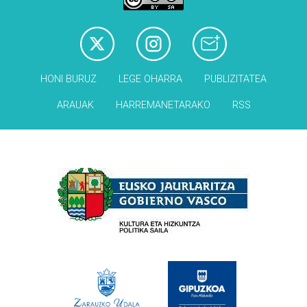
HONI BURUZ
LEGE OHARRA
PUBLIZITATEA
ARAUAK
HARREMANETARAKO
RSS
Babesleak