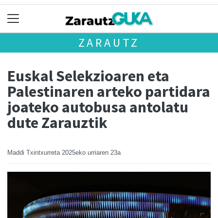
ZARAUTZ
Euskal Selekzioaren eta
Palestinaren arteko partidara
joateko autobusa antolatu
dute Zarauztik
Maddi Txintxurreta
2025eko urriaren 23a