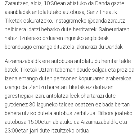
Zarautzen, aldiz, 10:30ean abiatuko da Danda gazte
asanbladak antolatutako autobusa, Sanz Eneatik.
Tiketak eskuratzeko, Instagrameko @danda.zarautz
helbidera idatzi beharko dute herritarrek. Salneurriaren
nahiz itzulerako orduaren inguruko argibideak
beranduago emango dituztela jakinarazi du Dandak.
Aizarnazabaldik ere autobusa antolatu du herritar talde
batek. Tiketak Uztarri tabernan daude salgai, eta prezioa
izena emango duten pertsonen kopuruaren araberakoa
izango da. Zentzu horretan, tiketak ez daitezen
garestiegiak izan, antolatzaileek ohartarazi dute
gutxienez 30 laguneko taldea osatzen ez bada bertan
behera utziko dutela autobus zerbitzua. Bilbora joateko
autobusa 15:00etan abiatuko da Aizarnazabaldik, eta
23:00etan jarri dute itzultzeko ordua.