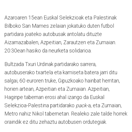
Azaroaren 15ean Euskal Selekzioak eta Palestinak
Bilboko San Mames zelaian jokatuko duten futbol
partidara joateko autobusak antolatu dituzte
Aizarnazabalen, Azpeitian, Zarautzen eta Zumaian.
20:30ean hasiko da neurketa solidarioa.
Bultzada Txuri Urdinak partidarako sarrera,
autobuserako txartela eta kamiseta batera jarri ditu
salgai, 60 euroren truke, Gipuzkoako hainbat herritan,
horien artean, Azpeitian eta Zumaian. Azpeitian,
Haginpe tabernan erosi ahal izango da Euskal
Selekzioa-Palestina partidarako
pack
-a, eta Zumaian,
Metro nahiz Nikol tabernetan. Realeko zale talde horrek
oraindik ez ditu zehaztu autobusen ordutegiak.