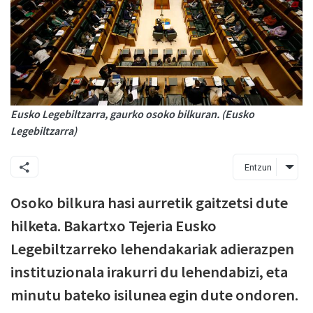
Eusko Legebiltzarra, gaurko osoko bilkuran. (Eusko
Legebiltzarra)
Entzun
Osoko bilkura hasi aurretik gaitzetsi dute
hilketa. Bakartxo Tejeria Eusko
Legebiltzarreko lehendakariak adierazpen
instituzionala irakurri du lehendabizi, eta
minutu bateko isilunea egin dute ondoren.