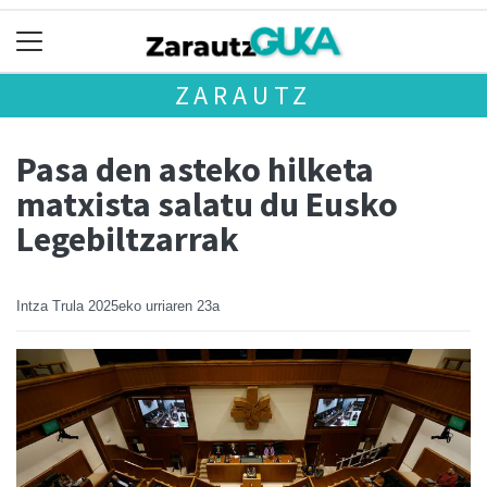
ZARAUTZ
Pasa den asteko hilketa
matxista salatu du Eusko
Legebiltzarrak
Intza Trula
2025eko urriaren 23a