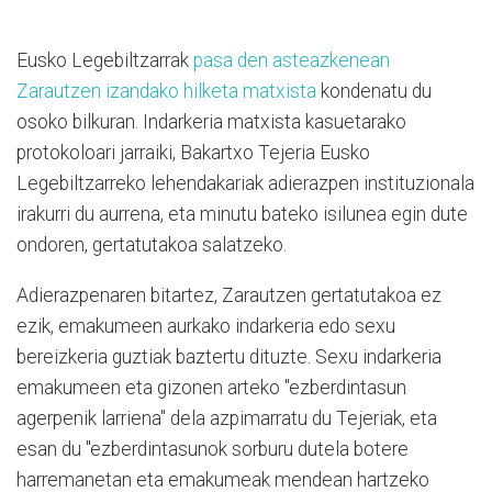
Eusko Legebiltzarrak
pasa den asteazkenean
Zarautzen izandako hilketa matxista
kondenatu du
osoko bilkuran. Indarkeria matxista kasuetarako
protokoloari jarraiki, Bakartxo Tejeria Eusko
Legebiltzarreko lehendakariak adierazpen instituzionala
irakurri du aurrena, eta minutu bateko isilunea egin dute
ondoren, gertatutakoa salatzeko.
Adierazpenaren bitartez, Zarautzen gertatutakoa ez
ezik, emakumeen aurkako indarkeria edo sexu
bereizkeria guztiak baztertu dituzte. Sexu indarkeria
emakumeen eta gizonen arteko "ezberdintasun
agerpenik larriena" dela azpimarratu du Tejeriak, eta
esan du "ezberdintasunok sorburu dutela botere
harremanetan eta emakumeak mendean hartzeko