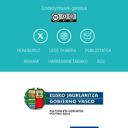
Codesyntaxek garatua
HONI BURUZ
LEGE OHARRA
PUBLIZITATEA
ARAUAK
HARREMANETARAKO
RSS
Babesleak