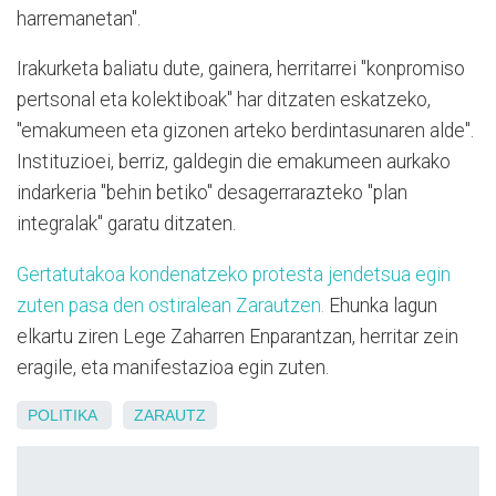
harremanetan".
Irakurketa baliatu dute, gainera, herritarrei "konpromiso
pertsonal eta kolektiboak" har ditzaten eskatzeko,
"emakumeen eta gizonen arteko berdintasunaren alde".
Instituzioei, berriz, galdegin die emakumeen aurkako
indarkeria "behin betiko" desagerrarazteko "plan
integralak" garatu ditzaten.
Gertatutakoa kondenatzeko protesta jendetsua egin
zuten pasa den ostiralean Zarautzen.
Ehunka lagun
elkartu ziren Lege Zaharren Enparantzan, herritar zein
eragile, eta manifestazioa egin zuten.
POLITIKA
ZARAUTZ