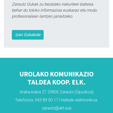
Zarautz Gukak zu bezalako irakurleen babesa
behar du tokiko informazioa euskaraz eta modu
profesionalean lantzen jarraitzeko.
Izan Gukakide
UROLAKO KOMUNIKAZIO
TALDEA KOOP. ELK.
Araba kalea 27 20800 Zarautz (Gipuzkoa)
Telefonoa: 943 89 00 17 | Helbide elektronikoa:
zarautz@ukt.eus