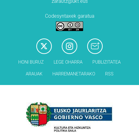
zarautz@ukt.eus
Codesyntaxek garatua
HONI BURUZ
LEGE OHARRA
PUBLIZITATEA
ARAUAK
HARREMANETARAKO
RSS
Babesleak