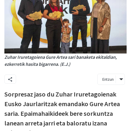
Zuhar Iruretagoiena Gure Artea sari banaketa ekitaldian,
ezkerretik hasita bigarrena. (E.J.)
Entzun
Sorpresaz jaso du Zuhar Iruretagoienak
Eusko Jaurlaritzak emandako Gure Artea
saria. Epaimahaikideek bere sorkuntza
lanean arreta jarri eta baloratu izana