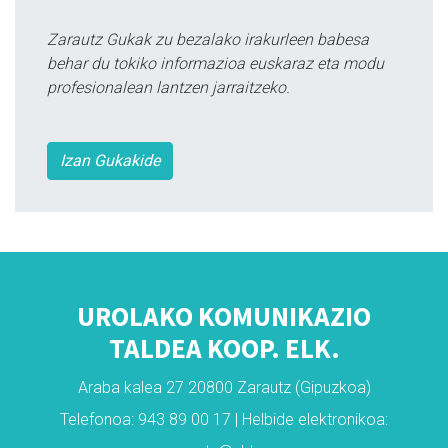
Zarautz Gukak zu bezalako irakurleen babesa
behar du tokiko informazioa euskaraz eta modu
profesionalean lantzen jarraitzeko.
Izan Gukakide
UROLAKO KOMUNIKAZIO
TALDEA KOOP. ELK.
Araba kalea 27 20800 Zarautz (Gipuzkoa)
Telefonoa: 943 89 00 17 | Helbide elektronikoa: