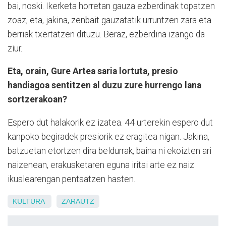
bai, noski. Ikerketa horretan gauza ezberdinak topatzen
zoaz, eta, jakina, zenbait gauzatatik urruntzen zara eta
berriak txertatzen dituzu. Beraz, ezberdina izango da
ziur.
Eta, orain, Gure Artea saria lortuta, presio
handiagoa sentitzen al duzu zure hurrengo lana
sortzerakoan?
Espero dut halakorik ez izatea. 44 urterekin espero dut
kanpoko begiradek presiorik ez eragitea nigan. Jakina,
batzuetan etortzen dira beldurrak, baina ni ekoizten ari
naizenean, erakusketaren eguna iritsi arte ez naiz
ikuslearengan pentsatzen hasten.
KULTURA
ZARAUTZ