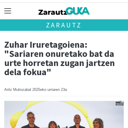
ZARAUTZ
Zuhar Iruretagoiena:
"Sariaren onuretako bat da
urte horretan zugan jartzen
dela fokua"
Aritz Mutiozabal
2025eko urriaren 23a