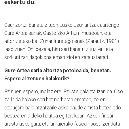
eskertu du.
Gaur zortzi banatu zituen Eusko Jaurlaritzak aurtengo
Gure Artea sariak, Gasteizko Artium museoan, eta
aitortzetako bat Zuhar Iruretagoienak (Zarautz, 1981)
jaso zuen. Ohi bezala, hiru sari banatu zituzten, eta
sorkuntzari dagokiona eman zioten zarauztarrari.
Gure Artea saria aitortza potoloa da, benetan.
Espero al zenuen halakorik?
Ez nuen espero, inolaz ere. Ezuste galanta izan da. Oso
zaila da halako sari bat norberari ematea, zeren
ezaugarri baldintzatzaile asko daude artista baten edo
bestearen aldeko hautua egiterakoan. Azken finean,
artista asko gara, eta amaierako fasean bost izendatu