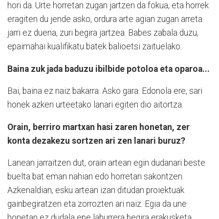
hori da. Urte horretan zugan jartzen da fokua, eta horrek
eragiten du jende asko, ordura arte agian zugan arreta
jarri ez duena, zuri begira jartzea. Babes zabala duzu,
epaimahai kualifikatu batek balioetsi zaituelako.
Baina zuk jada baduzu ibilbide potoloa eta oparoa...
Bai, baina ez naiz bakarra. Asko gara. Edonola ere, sari
honek azken urteetako lanari egiten dio aitortza.
Orain, berriro martxan hasi zaren honetan, zer
konta dezakezu sortzen ari zen lanari buruz?
Lanean jarraitzen dut, orain artean egin dudanari beste
buelta bat eman nahian edo horretan sakontzen.
Azkenaldian, esku artean izan ditudan proiektuak
gainbegiratzen eta zorrozten ari naiz. Egia da une
honetan ez dudala epe laburrera begira erakusketa