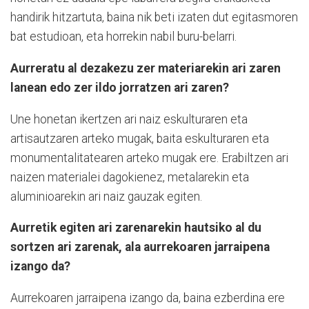
handirik hitzartuta, baina nik beti izaten dut egitasmoren
bat estudioan, eta horrekin nabil buru-belarri.
Aurreratu al dezakezu zer materiarekin ari zaren
lanean edo zer ildo jorratzen ari zaren?
Une honetan ikertzen ari naiz eskulturaren eta
artisautzaren arteko mugak, baita eskulturaren eta
monumentalitatearen arteko mugak ere. Erabiltzen ari
naizen materialei dagokienez, metalarekin eta
aluminioarekin ari naiz gauzak egiten.
Aurretik egiten ari zarenarekin hautsiko al du
sortzen ari zarenak, ala aurrekoaren jarraipena
izango da?
Aurrekoaren jarraipena izango da, baina ezberdina ere