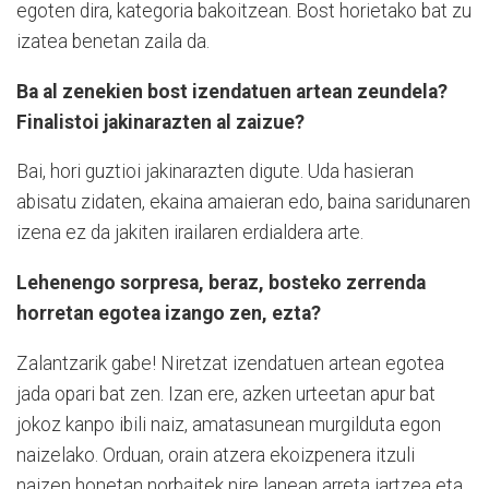
egoten dira, kategoria bakoitzean. Bost horietako bat zu
izatea benetan zaila da.
Ba al zenekien bost izendatuen artean zeundela?
Finalistoi jakinarazten al zaizue?
Bai, hori guztioi jakinarazten digute. Uda hasieran
abisatu zidaten, ekaina amaieran edo, baina saridunaren
izena ez da jakiten irailaren erdialdera arte.
Lehenengo sorpresa, beraz, bosteko zerrenda
horretan egotea izango zen, ezta?
Zalantzarik gabe! Niretzat izendatuen artean egotea
jada opari bat zen. Izan ere, azken urteetan apur bat
jokoz kanpo ibili naiz, amatasunean murgilduta egon
naizelako. Orduan, orain atzera ekoizpenera itzuli
naizen honetan norbaitek nire lanean arreta jartzea eta