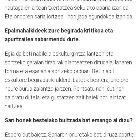
hautagaien artean txertatzea sekulako oparia izan da.
Eta ondoren saria lortzea... hori jada egundokoa izan da.
Epaimahaikideek zure begirada kritikoa eta
apurtzailea nabarmendu dute.
Egia da beti nabilela eskulturgintza lantzen eta
sortzeko garaian tirabirak planteatzen ditudala, lanaren
forma eta esanahia sortzeko orduan. Beti nabil
eskultore begiradatik, alderdi batetik bestera, une oro
neure burua zalantza jartzen. Pentsatu nahi dut hori
baloratu dutela, eta gustatzen zait haiek hori aintzat
hartzea.
Sari honek bestelako bultzada bat emango al dizu?
Espero dut baietz. Sariaren onuretako bat, diruaz aparte,