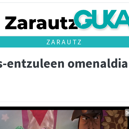
ZARAUTZ
us-entzuleen omenaldia