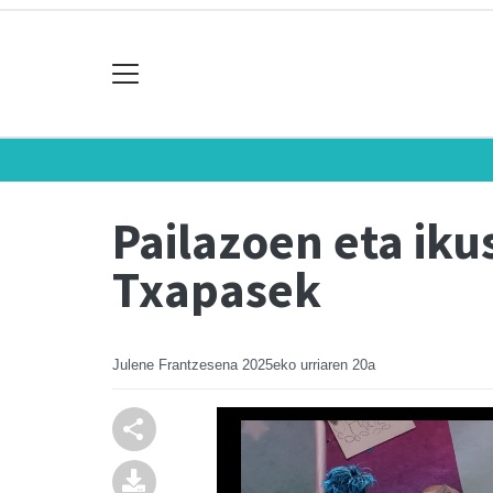
Pailazoen eta ik
Txapasek
Julene Frantzesena
2025eko urriaren 20a