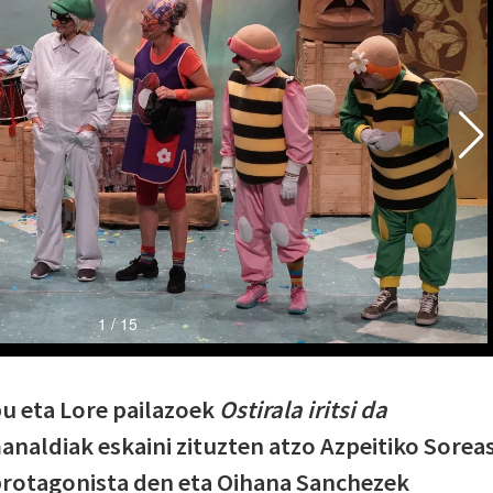
u eta Lore pailazoek
Ostirala iritsi da
analdiak eskaini zituzten atzo Azpeitiko Sorea
protagonista den eta Oihana Sanchezek