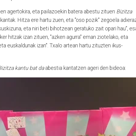
en agertokira, eta pailazoekin batera abestu zituen
Bizitza
kantak. Hitza ere hartu zuen, eta "oso pozik" zegoela adieraz
kuskizuna, eta niri beti bihotzean geratuko zait opari hau", e
ker hitzak izan zituen, "azken agurra" eman ziotelako, eta
ta euskaldunak izan". Txalo artean hartu zituzten ikus-
Bizitza kantu bat da
abestia kantatzen ageri den bideoa: