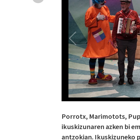
Porrotx, Marimotots, Pup
ikuskizunaren azken bi em
antzokian. Ikuskizuneko 