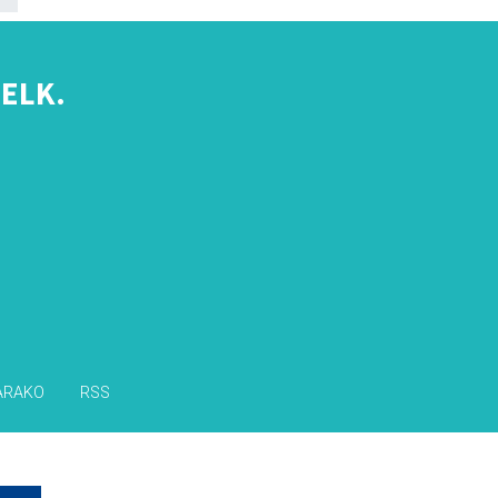
ELK.
s
ARAKO
RSS