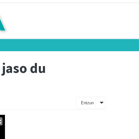
 jaso du
Entzun