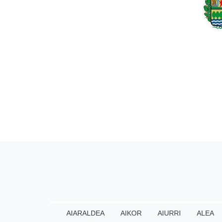
AIARALDEA
AIKOR
AIURRI
ALEA