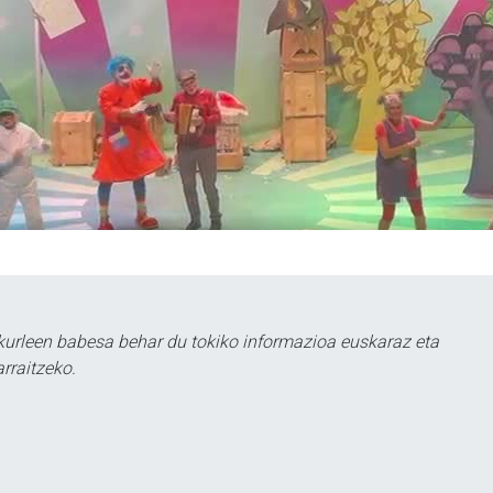
kurleen babesa behar du tokiko informazioa euskaraz eta
rraitzeko.