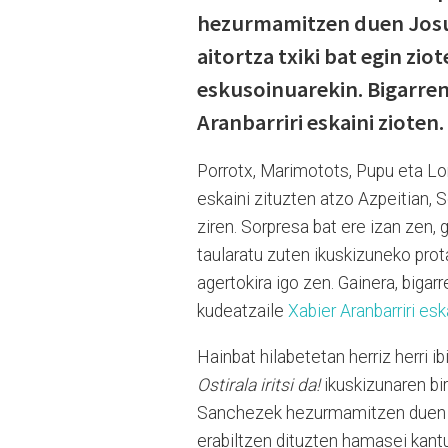
hezurmamitzen duen Josu
aitortza txiki bat egin zio
eskusoinuarekin. Bigarren 
Aranbarriri eskaini zioten.
Porrotx, Marimotots, Pupu eta Lo
eskaini zituzten atzo Azpeitian, S
ziren. Sorpresa bat ere izan zen, 
taularatu zuten ikuskizuneko pro
agertokira igo zen. Gainera, bigar
kudeatzaile
Xabier Aranbarriri esk
Hainbat hilabetetan herriz herri i
Ostirala iritsi da!
ikuskizunaren bir
Sanchezek hezurmamitzen duen Txa
erabiltzen dituzten hamasei kantu