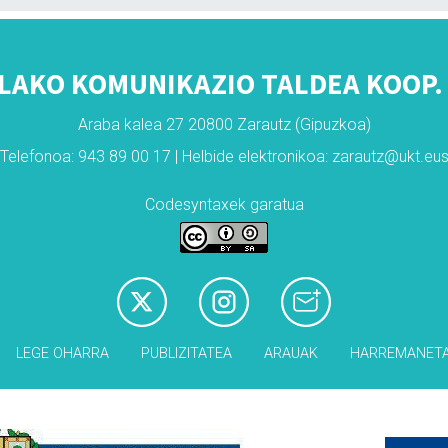
LAKO KOMUNIKAZIO TALDEA KOOP. 
Araba kalea 27 20800 Zarautz (Gipuzkoa)
Telefonoa: 943 89 00 17 | Helbide elektronikoa: zarautz@ukt.eu
Codesyntaxek garatua
LEGE OHARRA
PUBLIZITATEA
ARAUAK
HARREMANET
Babesleak