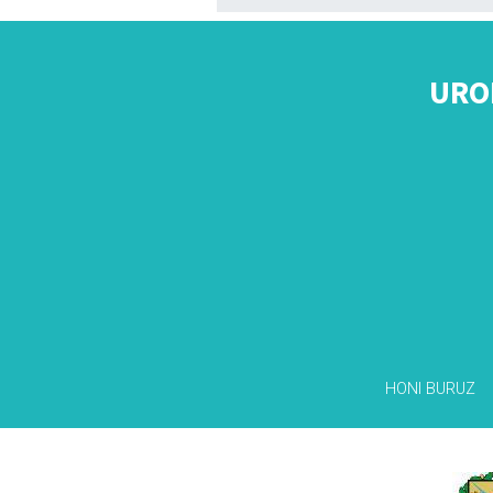
URO
HONI BURUZ