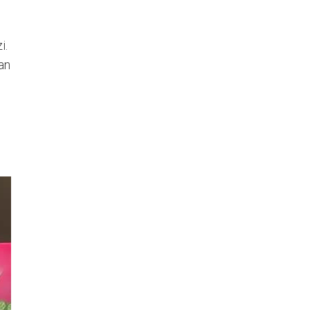
i.
san