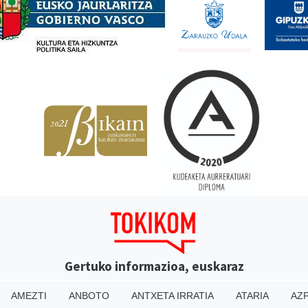
Gertuko informazioa, euskaraz
AMEZTI
ANBOTO
ANTXETA IRRATIA
ATARIA
AZP