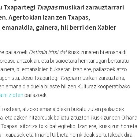
 Txapartegi
Txapas
musikari zarauztarrari
ten. Agertokian izan zen Txapas,
emanaldia, gainera, hil berri den Xabier
re pailazoek
Ostirala iritsi da!
ikuskizunaren bi emanaldi
oreasu antzokian, eta bi saioetara herritar ugari bertaratu
gainera, bi emanaldien bukaeran; izan ere, pailazoek atzo
tagonista, Josu Txapartegi
Txapas
musikari zarauztarra,
ren emanaldia duela bi aste hil zen Kulturaz kooperatibako
aini zioten
pailazoek.
bili ostean, atzoko emanaldiekin bukatu zuten pailazoek
a, eta azken hitzorduak baliatu zituzten ikuskizunean Oihan
pasi aitortza txiki bat egiteko. Izan ere, ikuskizun horret
 Txapasek eta Imanol Urbieta herrikideak sortutakoak dira.