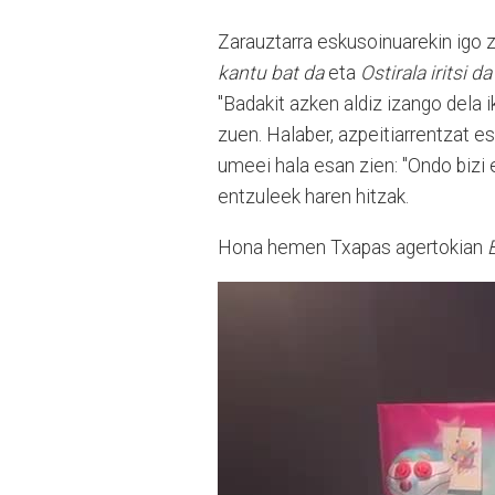
Zarauztarra eskusoinuarekin igo z
kantu bat da
eta
Ostirala iritsi da
"Badakit azken aldiz izango dela i
zuen. Halaber, azpeitiarrentzat es
umeei hala esan zien: "Ondo bizi e
entzuleek haren hitzak.
Hona hemen Txapas agertokian