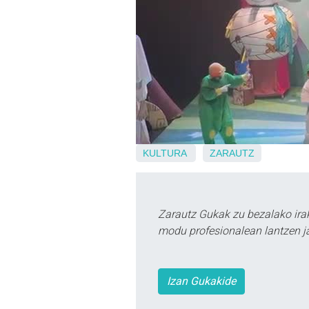
KULTURA
ZARAUTZ
Zarautz Gukak zu bezalako ira
modu profesionalean lantzen ja
Izan Gukakide