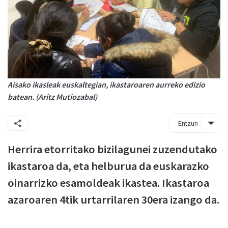
Aisako ikasleak euskaltegian, ikastaroaren aurreko edizio
batean. (Aritz Mutiozabal)
Entzun
Herrira etorritako bizilagunei zuzendutako
ikastaroa da, eta helburua da euskarazko
oinarrizko esamoldeak ikastea. Ikastaroa
azaroaren 4tik urtarrilaren 30era izango da.