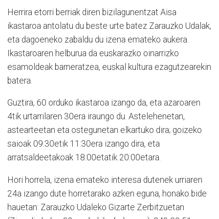
Herrira etorri berriak diren bizilagunentzat Aisa
ikastaroa antolatu du beste urte batez Zarauzko Udalak,
eta dagoeneko zabaldu du izena emateko aukera.
Ikastaroaren helburua da euskarazko oinarrizko
esamoldeak barneratzea, euskal kultura ezagutzearekin
batera.
Guztira, 60 orduko ikastaroa izango da, eta azaroaren
4tik urtarrilaren 30era iraungo du. Astelehenetan,
astearteetan eta ostegunetan elkartuko dira; goizeko
saioak 09:30etik 11:30era izango dira, eta
arratsaldeetakoak 18:00etatik 20:00etara.
Hori horrela, izena emateko interesa dutenek urriaren
24a izango dute horretarako azken eguna, honako bide
hauetan: Zarauzko Udaleko Gizarte Zerbitzuetan