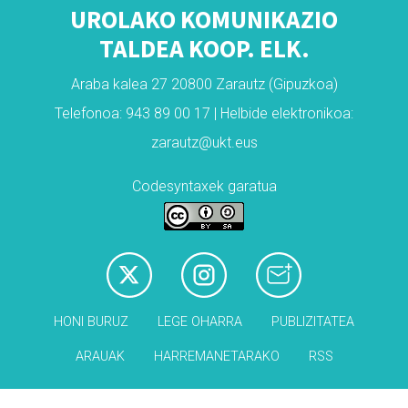
UROLAKO KOMUNIKAZIO
TALDEA KOOP. ELK.
Araba kalea 27 20800 Zarautz (Gipuzkoa)
Telefonoa: 943 89 00 17 | Helbide elektronikoa:
zarautz@ukt.eus
Codesyntaxek garatua
HONI BURUZ
LEGE OHARRA
PUBLIZITATEA
ARAUAK
HARREMANETARAKO
RSS