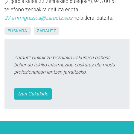
(Zigordia kalea 33 zenbakiko bulegoan), 943 00 51
telefono zenbakira deituta edota
27.immigrazioa@zarautz.eus
helbidera idatzita.
EUSKARA
ZARAUTZ
Zarautz Gukak zu bezalako irakurleen babesa
behar du tokiko informazioa euskaraz eta modu
profesionalean lantzen jarraitzeko.
Izan Gukakide