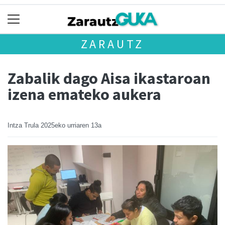
ZARAUTZ
Zabalik dago Aisa ikastaroan
izena emateko aukera
Intza Trula
2025eko urriaren 13a