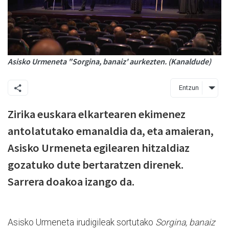
Asisko Urmeneta "Sorgina, banaiz' aurkezten. (Kanaldude)
Entzun
Zirika euskara elkartearen ekimenez
antolatutako emanaldia da, eta amaieran,
Asisko Urmeneta egilearen hitzaldiaz
gozatuko dute bertaratzen direnek.
Sarrera doakoa izango da.
Asisko Urmeneta irudigileak sortutako
Sorgina, banaiz