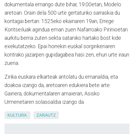
dokumentala emango dute bihar, 19:00etan, Modelo
aretoan. Orain dela 500 urte gertaturiko sarraskia du
kontagai bertan: 1525eko ekainaren 19an, Errege
Kontseiluak agindua eman zuen Nafarroako Pirinioetan
aurkitu berria zuten sekta sataniko hartako bost kide
exekutatzeko. Epai horrekin euskal sorginkeriaren
kontrako jazarpen gupidagabea hasi zen, ehun urte iraun
zuena.
Zirika euskara elkarteak antolatu du emanaldia, eta
doakoa izango da, aretoaren edukiera bete arte.
Gainera, dokumentalaren amaieran, Asisko
Urmenetaren solasoaldia izango da.
KULTURA
ZARAUTZ