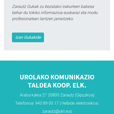
Zarautz Gukak zu bezalako irakurleen babesa
behar du tokiko informazioa euskaraz eta modu
profesionalean lantzen jarraitzeko.
Izan Gukakide
UROLAKO KOMUNIKAZIO
TALDEA KOOP. ELK.
Araba kalea 27 20800 Zarautz (Gipuzkoa)
Telefonoa: 943 89 00 17 | Helbide elektronikoa:
zarautz@ukt.eus