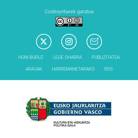
Codesyntaxek garatua
HONI BURUZ
LEGE OHARRA
PUBLIZITATEA
ARAUAK
HARREMANETARAKO
RSS
Babesleak