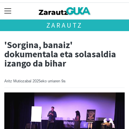
ZARAUTZ
'Sorgina, banaiz'
dokumentala eta solasaldia
izango da bihar
Aritz Mutiozabal
2025eko urriaren 9a