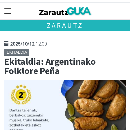
ZARAUTZ
2025/10/12
12:00
EKITALDIA
Ekitaldia: Argentinako
Folklore Peña