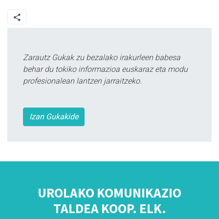
Zarautz Gukak zu bezalako irakurleen babesa
behar du tokiko informazioa euskaraz eta modu
profesionalean lantzen jarraitzeko.
Izan Gukakide
UROLAKO KOMUNIKAZIO
TALDEA KOOP. ELK.