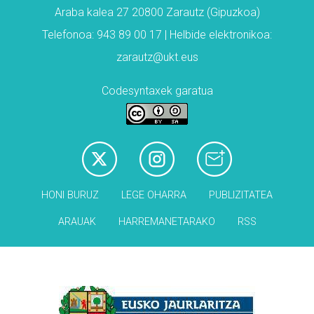
Araba kalea 27 20800 Zarautz (Gipuzkoa)
Telefonoa: 943 89 00 17 | Helbide elektronikoa:
zarautz@ukt.eus
Codesyntaxek garatua
HONI BURUZ
LEGE OHARRA
PUBLIZITATEA
ARAUAK
HARREMANETARAKO
RSS
Babesleak