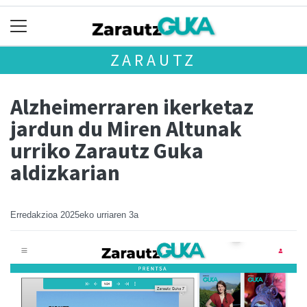
ZARAUTZ
Alzheimerraren ikerketaz
jardun du Miren Altunak
urriko Zarautz Guka
aldizkarian
Erredakzioa
2025eko urriaren 3a