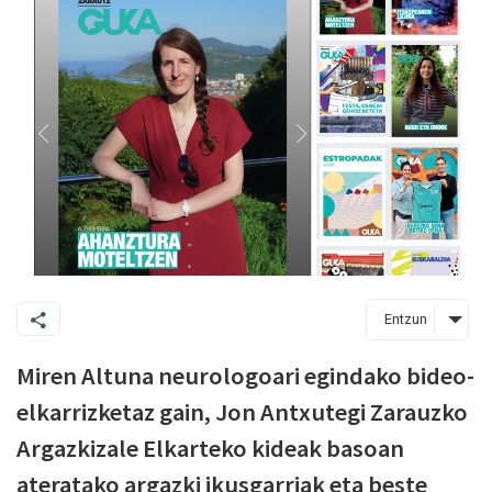
Entzun
Miren Altuna neurologoari egindako bideo-
elkarrizketaz gain, Jon Antxutegi Zarauzko
Argazkizale Elkarteko kideak basoan
ateratako argazki ikusgarriak eta beste