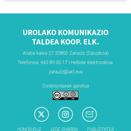
UROLAKO KOMUNIKAZIO
TALDEA KOOP. ELK.
Araba kalea 27 20800 Zarautz (Gipuzkoa)
Telefonoa: 943 89 00 17 | Helbide elektronikoa:
zarautz@ukt.eus
Codesyntaxek garatua
HONI BURUZ
LEGE OHARRA
PUBLIZITATEA