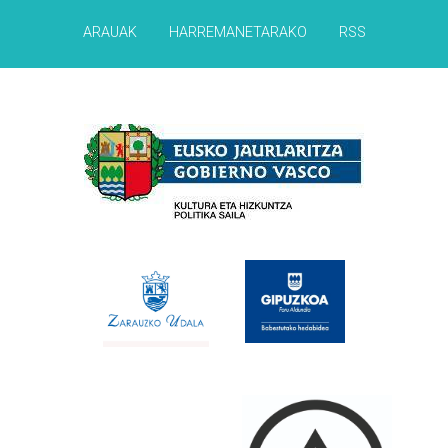
ARAUAK
HARREMANETARAKO
RSS
Babesleak