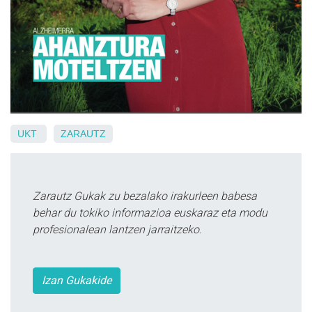
UKT
ZARAUTZ
Zarautz Gukak zu bezalako irakurleen babesa
behar du tokiko informazioa euskaraz eta modu
profesionalean lantzen jarraitzeko.
Izan Gukakide