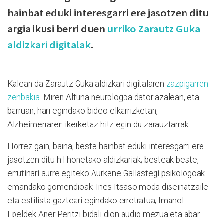
hainbat eduki interesgarri ere jasotzen ditu
argia ikusi berri duen
urriko Zarautz Guka
aldizkari digitalak
.
Kalean da Zarautz Guka aldizkari digitalaren
zazpigarren
zenbakia
. Miren Altuna neurologoa dator azalean, eta
barruan, hari egindako bideo-elkarrizketan,
Alzheimerraren ikerketaz hitz egin du zarauztarrak.
Horrez gain, baina, beste hainbat eduki interesgarri ere
jasotzen ditu hil honetako aldizkariak; besteak beste,
errutinari aurre egiteko Aurkene Gallastegi psikologoak
emandako gomendioak; Ines Itsaso moda diseinatzaile
eta estilista gazteari egindako erretratua; Imanol
Epeldek Aner Peritzi bidali dion audio mezua eta abar.