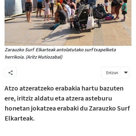
Zarauzko Surf Elkarteak antolatutako surf txapelketa
herrikoia. (Aritz Mutiozabal)
Entzun
Atzo atzeratzeko erabakia hartu bazuten
ere, iritziz aldatu eta atzera asteburu
honetan jokatzea erabaki du Zarauzko Surf
Elkarteak.