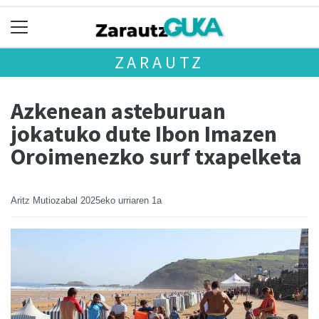
ZARAUTZ
Azkenean asteburuan
jokatuko dute Ibon Imazen
Oroimenezko surf txapelketa
Aritz Mutiozabal
2025eko urriaren 1a