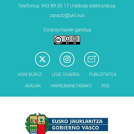
Telefonoa: 943 89 00 17 | Helbide elektronikoa:
zarautz@ukt.eus
Codesyntaxek garatua
HONI BURUZ
LEGE OHARRA
PUBLIZITATEA
ARAUAK
HARREMANETARAKO
RSS
Babesleak