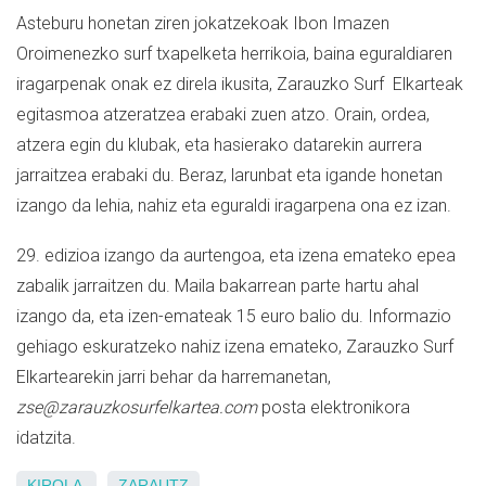
Asteburu honetan ziren jokatzekoak Ibon Imazen
Oroimenezko surf txapelketa herrikoia, baina eguraldiaren
iragarpenak onak ez direla ikusita, Zarauzko Surf Elkarteak
egitasmoa atzeratzea erabaki zuen atzo. Orain, ordea,
atzera egin du klubak, eta hasierako datarekin aurrera
jarraitzea erabaki du. Beraz, larunbat eta igande honetan
izango da lehia, nahiz eta eguraldi iragarpena ona ez izan.
29. edizioa izango da aurtengoa, eta izena emateko epea
zabalik jarraitzen du. Maila bakarrean parte hartu ahal
izango da, eta izen-emateak 15 euro balio du. Informazio
gehiago eskuratzeko nahiz izena emateko, Zarauzko Surf
Elkartearekin jarri behar da harremanetan,
zse@zarauzkosurfelkartea.com
posta elektronikora
idatzita.
KIROLA
ZARAUTZ