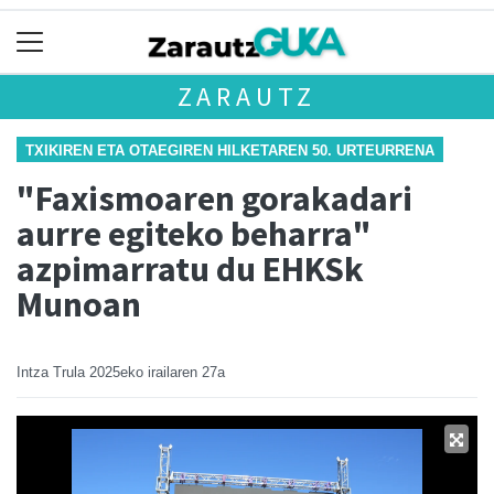
ZARAUTZ
TXIKIREN ETA OTAEGIREN HILKETAREN 50. URTEURRENA
"Faxismoaren gorakadari
aurre egiteko beharra"
azpimarratu du EHKSk
Munoan
Intza Trula
2025eko irailaren 27a