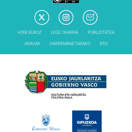
HONI BURUZ
LEGE OHARRA
PUBLIZITATEA
ARAUAK
HARREMANETARAKO
RSS
Babesleak