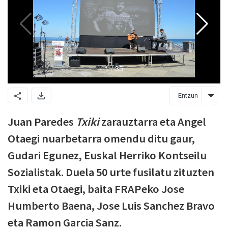
Entzun
Juan Paredes
Txiki
zarauztarra eta Angel
Otaegi nuarbetarra omendu ditu gaur,
Gudari Egunez, Euskal Herriko Kontseilu
Sozialistak. Duela 50 urte fusilatu zituzten
Txiki eta Otaegi, baita FRAPeko Jose
Humberto Baena, Jose Luis Sanchez Bravo
eta Ramon Garcia Sanz.