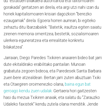
du "estatuen bilakaera autoritarioa eta faxismoaren
gorakada" gertatzen ari direla, eta argi utzi nahi izan du
horiek kapitalismoaren krisiari dagozkion "berezko
ezaugarriak" direla. Egoera horren aurrean, bi egiteko
zehaztu ditu Ibarzabalek: "Batetik, iraultza egiten saiatu
zirenen memoria omentzea; bestetik, sozialismoaren
ulerkera eguneratzea eta errealitate konkretu
bilakatzea".
Jarraian, Diego Paredes Txikiren anaiaren bideo bat jarri
dute ekitaldirako erabilitako pantailan. Munoan
grabatuta zegoen bideoa, eta Paredesek Santa Barbara
zuen bere atzealdean. Bertan jarri zuten abuztuan Txiki
eta Otaegiren oroimenezko olana,
baina egun bat
geroago kendu zuen udalak.
Gertaera hori gaitzesten
hasi du mezua Txikiren anaiak, eta salatu du "Zarauzko
Udaleko faxistek" kendu zutela olana menditik. Jende