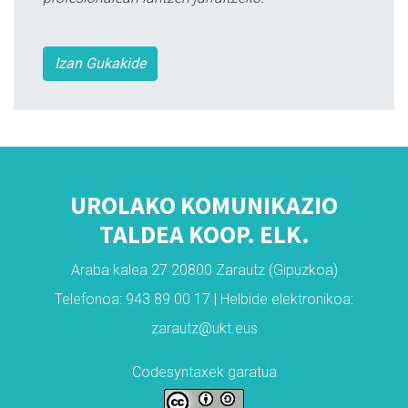
Izan Gukakide
UROLAKO KOMUNIKAZIO
TALDEA KOOP. ELK.
Araba kalea 27 20800 Zarautz (Gipuzkoa)
Telefonoa: 943 89 00 17 | Helbide elektronikoa:
zarautz@ukt.eus
Codesyntaxek garatua