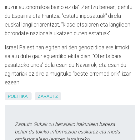
iruzur autonomikoa baino ez da". Zentzu berean, gehitu
du Espainia eta Frantzia "estatu inposatuak" direla
euskal langileriarentzat, "klase etsaiaren eta langileen
borondate nazionala ukatzen duten estatuak".
Israel Palestinan egiten ari den genozidioa ere irmoki
salatu dute gaur eguerdiko ekitaldian. "Ofentsibara
pasatzeko unea" dela esan du Navarrok, eta esan du
agintariak ez direla mugituko "beste erremediorik" izan
ezean.
POLITIKA
ZARAUTZ
Zarautz Gukak zu bezalako irakurleen babesa
behar du tokiko informazioa euskaraz eta modu
profesionalean lantzen jarraitzeko.