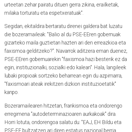
urteetan zehar pairatu dituen gerra zikina, erailketak,
milaka torturatu eta espetxeratuak".
Segidan, ekitaldira bertaratu direnei galdera bat luzatu
die bozeramaileak: "Balio al du PSE-EEren gobernuak
gizarteko maila guztietan hazten ari den erreazkioa eta
faxismoa gelditzeko?". Navarrok aditzera eman duenez,
PSE-EEren gobernuarekin "faxismoa hazi besterik ez da
egin, instituzionalki, sozialki edo kalean". Hala, langileek
lubaki propioak sortzeko beharrean egin du azpimarra,
"faxismoari ateak irekitzen dizkion instituzioetatik"
kanpo.
Bozeramailearen hitzetan, frankismoa eta ondorengo
erregimena "autodeterminazioaren aurkakoak" dira.
Horri lotuta, ondorengoa salatu du: "EAJ, EH Bildu eta
PSE-EE bultzatzen ari diren estatus nazional berria