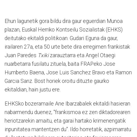
Ehun lagunetik gora bildu dira gaur eguerdian Munoa
plazan, Euskal Herriko Kontseilu Sozialistak (EHKS)
deitutako ekitaldi politikoan. Gudari Eguna da gaur,
irailaren 27a, eta 50 urte bete dira erregimen frankistak
Juan Paredes
Txiki
zarauztarra eta Angel Otaegi
nuarbetarra fusilatu zituela, baita FRAPeko Jose
Humberto Baena, Jose Luis Sanchez Bravo eta Ramon
Garcia Sanz. Bost horiek oroitu dituzte gaurko
ekitaldian, hain justu ere.
EHKSko bozeramaile Ane Ibarzabalek ekitaldi hasieran
nabarmendu duenez, "frankismoa ez zen diktadorearen
heriotzarekin amaitu, eta garai hartako krimenengatik
inpunitatea mantentzen du". Ildo horretatik, azpimarratu