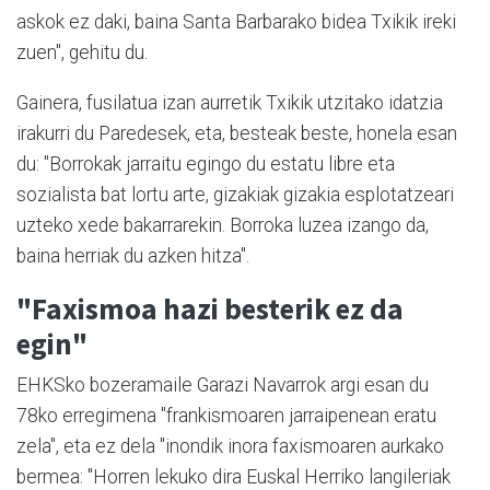
askok ez daki, baina Santa Barbarako bidea Txikik ireki
zuen", gehitu du.
Gainera, fusilatua izan aurretik Txikik utzitako idatzia
irakurri du Paredesek, eta, besteak beste, honela esan
du: "Borrokak jarraitu egingo du estatu libre eta
sozialista bat lortu arte, gizakiak gizakia esplotatzeari
uzteko xede bakarrarekin. Borroka luzea izango da,
baina herriak du azken hitza".
"Faxismoa hazi besterik ez da
egin"
EHKSko bozeramaile Garazi Navarrok argi esan du
78ko erregimena "frankismoaren jarraipenean eratu
zela", eta ez dela "inondik inora faxismoaren aurkako
bermea: "Horren lekuko dira Euskal Herriko langileriak