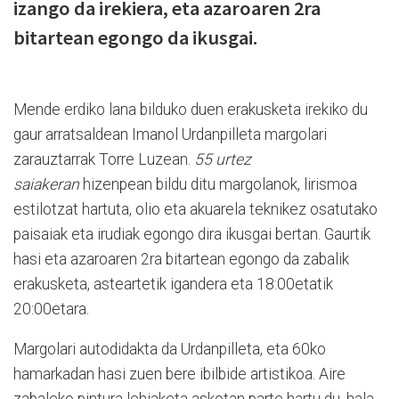
izango da irekiera, eta azaroaren 2ra
bitartean egongo da ikusgai.
Mende erdiko lana bilduko duen erakusketa irekiko du
gaur arratsaldean Imanol Urdanpilleta margolari
zarauztarrak Torre Luzean.
55 urtez
saiakeran
hizenpean bildu ditu margolanok, lirismoa
estilotzat hartuta, olio eta akuarela teknikez osatutako
paisaiak eta irudiak egongo dira ikusgai bertan. Gaurtik
hasi eta azaroaren 2ra bitartean egongo da zabalik
erakusketa, asteartetik igandera eta 18:00etatik
20:00etara.
Margolari autodidakta da Urdanpilleta, eta 60ko
hamarkadan hasi zuen bere ibilbide artistikoa. Aire