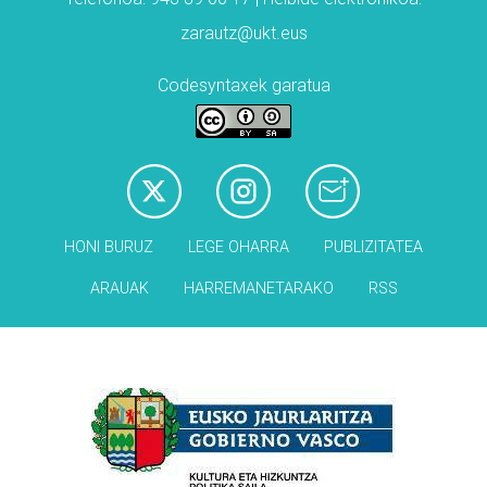
zarautz@ukt.eus
Codesyntaxek garatua
HONI BURUZ
LEGE OHARRA
PUBLIZITATEA
ARAUAK
HARREMANETARAKO
RSS
Babesleak