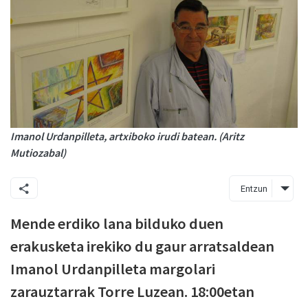
Imanol Urdanpilleta, artxiboko irudi batean. (Aritz
Mutiozabal)
Entzun
Mende erdiko lana bilduko duen
erakusketa irekiko du gaur arratsaldean
Imanol Urdanpilleta margolari
zarauztarrak Torre Luzean. 18:00etan