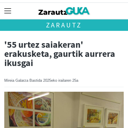
ZARAUTZ
'55 urtez saiakeran'
erakusketa, gaurtik aurrera
ikusgai
Mireia Galarza Bastida
2025eko irailaren 25a