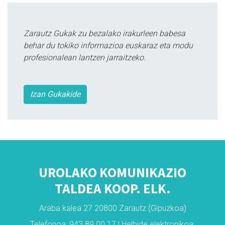
Zarautz Gukak zu bezalako irakurleen babesa
behar du tokiko informazioa euskaraz eta modu
profesionalean lantzen jarraitzeko.
Izan Gukakide
UROLAKO KOMUNIKAZIO
TALDEA KOOP. ELK.
Araba kalea 27 20800 Zarautz (Gipuzkoa)
Telefonoa: 943 89 00 17 | Helbide elektronikoa: