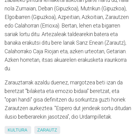
zabaleko pintura lehiaketa askotan parte hartu du, hala
nola Zumaian, Deban (Gipuzkoa), Mutrikun (Gipuzkoa),
Elgoibarren (Gipuzkoa), Azpeitian, Azkoitian, Zarautzen
edo Calahorran (Errioxa). Bertan, lehen eta bigarren
sariak lortu ditu. Artezaleak taldearekin batera eta
banaka erakutsi ditu bere lanak Sanz Enean (Zarautz),
Calahorrako Caja Riojan eta, azken urteotan, Getarian.
Azken horretan, itsas akuarelen erakusketa iraunkorra
du.
Zarauztarrak azaldu duenez, margotzea beti izan da
beretzat "bilaketa eta emozio bidaia" beretzat, eta
"opari handi" gisa definitzen du sorkuntza guzti horiek
Zarautzen aurkeztea. "Espero dut jendeak sortu ditudan
ilusio berberarekin jasotzea”, dio Urdampilletak.
KULTURA
ZARAUTZ