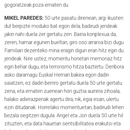
gogoratzeak poza ematen du.
MIKEL PAREDES:
50 urte pasatu direnean, argi ikusten
dut berpizte moduko bat egon dela; badirudi jendeak
jakin nahi duela zer gertatu zen. Baina konplexua da,
zeren, hamar egunen bueltan, giro oso arraroa bizi dugu.
Familiari dezenteko mina eragin digun eran hitz egin du
jendeak. Nire ustez, momentu honetan memoriaz hitz
egin behar dugu, eta terrorismo hitza baztertu. Denbora
asko daramagu Euskal Herrian bakea egon dadin
saiatzen, ez dadin berriro gertatu duela 50 urte gertatu
zena, eta ematen zuenean hori guztia aurrera zihoala,
halako adierazpenak agertu dira, nik, egia esan, ulertu
ezin ditudanak. Horrelako momentuetan, badirudi lehen
bezala segitzen dugula. Angel eta Jon duela 50 urte hil
zituzten, eta data hauetan sentsibilitatea erakutsi eta