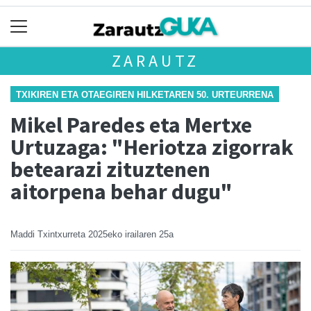
ZARAUTZ
TXIKIREN ETA OTAEGIREN HILKETAREN 50. URTEURRENA
Mikel Paredes eta Mertxe
Urtuzaga: "Heriotza zigorrak
betearazi zituztenen
aitorpena behar dugu"
Maddi Txintxurreta
2025eko irailaren 25a