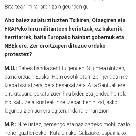
Bitartean, mirariaren zain geunden gu.
Aho batez salatu zituzten Txikiren, Otaegiren eta
FRAPeko hiru militanteen heriotzak, ez bakarrik
herritarrek, baita Europako hainbat gobernuk eta
NBEk ere. Zer oroitzapen dituzue orduko
protestez?
M.U.:
Babes handia sentitu genuen. Ni umea nintzen,
baina orduan, Euskal Herri osotik etorri zen jendea nire
izeba bisitatzera; bera besarkatzera. Aita Santuak ere
errukitasuna eskatu zuen hiru bider. Eta jendea horrela
inplikatu zela ikusteak, nire izebari behintzat, asko
lagundu zion aurrera egiten. Indarra eman zion.
M.P.:
Nire ustez, hemengo eta nazioarteko mobilizazio
horiei guztiei esker, Kataluniako, Galiziako, Espainiako