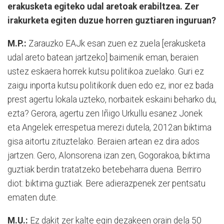
erakusketa egiteko udal aretoak erabiltzea. Zer
irakurketa egiten duzue horren guztiaren inguruan?
M.P.:
Zarauzko EAJk esan zuen ez zuela [erakusketa
udal areto batean jartzeko] baimenik eman, beraien
ustez eskaera horrek kutsu politikoa zuelako. Guri ez
zaigu inporta kutsu politikorik duen edo ez, inor ez bada
prest agertu lokala uzteko, norbaitek eskaini beharko du,
ezta? Gerora, agertu zen Iñigo Urkullu esanez Jonek
eta Angelek errespetua merezi dutela, 2012an biktima
gisa aitortu zituztelako. Beraien artean ez dira ados
jartzen. Gero, Alonsorena izan zen, Gogorakoa, biktima
guztiak berdin tratatzeko betebeharra duena. Berriro
diot: biktima guztiak. Bere adierazpenek zer pentsatu
ematen dute.
M.U.:
Ez dakit zer kalte egin dezakeen orain dela 50