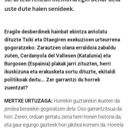
uste dute haien senideek.
Eragile desberdinek hainbat ekintza antolatu
dituzte Txiki eta Otaegiren exekuzioen urteurrena
gogoratzeko: Zarautzen olana erraldoia zabaldu
zuten, Cerdanyola del Vallesen (Katalunia) eta
Burgosen (Espainia) plakak jarri zituzten, herri
ikuskizuna eta erakusketa sortu dituzte, ekitaldi
politikoak deitu... Zer garrantzi du horrek
zuentzat?
MERTXE URTUZAGA:
Horrekin guztiarekin ikusten da
jendea beraiekin gogoratzen dela. Oso garrantzitsua da
hori. Zeren, orduan gertatu zena herri honen historia da,
eta gaur egungo gazteek hori jakitea komeni da. Horrela