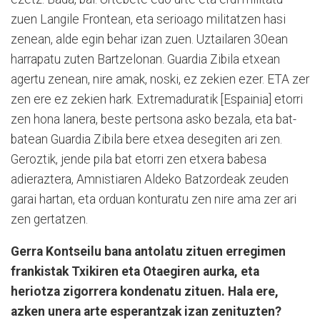
zuen Langile Frontean, eta serioago militatzen hasi
zenean, alde egin behar izan zuen. Uztailaren 30ean
harrapatu zuten Bartzelonan. Guardia Zibila etxean
agertu zenean, nire amak, noski, ez zekien ezer. ETA zer
zen ere ez zekien hark. Extremaduratik [Espainia] etorri
zen hona lanera, beste pertsona asko bezala, eta bat-
batean Guardia Zibila bere etxea desegiten ari zen.
Geroztik, jende pila bat etorri zen etxera babesa
adieraztera, Amnistiaren Aldeko Batzordeak zeuden
garai hartan, eta orduan konturatu zen nire ama zer ari
zen gertatzen.
Gerra Kontseilu bana antolatu zituen erregimen
frankistak Txikiren eta Otaegiren aurka, eta
heriotza zigorrera kondenatu zituen. Hala ere,
azken unera arte esperantzak izan zenituzten?