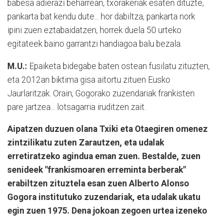
babesa adierazi beharrean, txorakeriak esaten dituzte,
pankarta bat kendu dute... hor dabiltza, pankarta nork
ipini zuen eztabaidatzen, horrek duela 50 urteko
egitateek baino garrantzi handiagoa balu bezala.
M.U.:
Epaiketa bidegabe baten ostean fusilatu zituzten,
eta 2012an biktima gisa aitortu zituen Eusko
Jaurlaritzak. Orain, Gogorako zuzendariak frankisten
pare jartzea... lotsagarria iruditzen zait.
Aipatzen duzuen olana Txiki eta Otaegiren omenez
zintzilikatu zuten Zarautzen, eta udalak
erretiratzeko agindua eman zuen. Bestalde, zuen
senideek "frankismoaren erreminta berberak"
erabiltzen zituztela esan zuen Alberto Alonso
Gogora institutuko zuzendariak, eta udalak ukatu
egin zuen 1975. Dena jokoan zegoen urtea izeneko