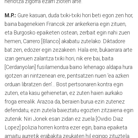
heriotza zigorra ezarri zioten arte.
M.P.:
Gure kasuan, duda txiki-txiki hori beti egon zen hor,
baina bagenekien Francok zer ankerkeria egin zituen,
eta Burgosko epaiketen ostean, zerbait egin nahi zuen
hemen, Carrero [Blanco] akabatu zutelako. Diktadore
bat zen, edozer egin zezakeen. Hala ere, bukaerara arte
izan genuen zalantza txiki hori, nik ere bai, baita
[Cerdanyolan] fusilamendua baino lehenago aldapa hura
igotzen ari nintzenean ere, pentsatzen nuen 'ea azken
orduan libratzen den'... Bost pertsonaren kontra egin
zuten, eta kasu gehienetan, ez zuten haien aurkako
froga errealik. Arazoa da, beraien burua ezin zutenez
defendatu, ezin zutela baieztatu egozten zitzaiena egin
zutenik. Niri Jonek esan zidan ez zuela [Ovidio Diaz
Lopez] polizia horren kontra ezer egin, baina epaiketa
amaitu aurretik erabakita zeukaten hil egingo zituztela.