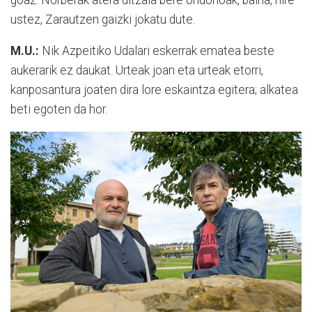
ustez, Zarautzen gaizki jokatu dute.
M.U.:
Nik Azpeitiko Udalari eskerrak ematea beste
aukerarik ez daukat. Urteak joan eta urteak etorri,
kanposantura joaten dira lore eskaintza egitera; alkatea
beti egoten da hor.