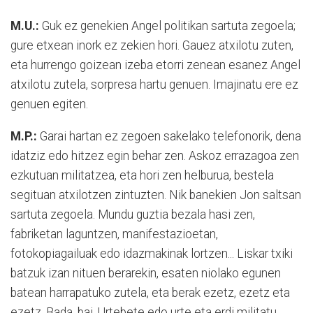
M.U.:
Guk ez genekien Angel politikan sartuta zegoela;
gure etxean inork ez zekien hori. Gauez atxilotu zuten,
eta hurrengo goizean izeba etorri zenean esanez Angel
atxilotu zutela, sorpresa hartu genuen. Imajinatu ere ez
genuen egiten.
M.P.:
Garai hartan ez zegoen sakelako telefonorik, dena
idatziz edo hitzez egin behar zen. Askoz errazagoa zen
ezkutuan militatzea, eta hori zen helburua, bestela
segituan atxilotzen zintuzten. Nik banekien Jon saltsan
sartuta zegoela. Mundu guztia bezala hasi zen,
fabriketan laguntzen, manifestazioetan,
fotokopiagailuak edo idazmakinak lortzen... Liskar txiki
batzuk izan nituen berarekin, esaten niolako egunen
batean harrapatuko zutela, eta berak ezetz, ezetz eta
ezetz. Bada, bai. Urtebete edo urte eta erdi militatu