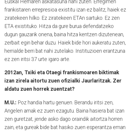
Euskal Herriaren askatasuna nahi zuten. Erregimen
frankistaren errepresioa existitu izan ez balitz, haiek ez
ziratekeen hilko. Ez ziratekeen ETAn sartuko. Ez zen
ETA existituko. Hitza da gure burua defendatzeko
dugun gauzarik onena, baina hitza kentzen dizutenean,
zerbait egin behar duzu. Haiek bide hori aukeratu zuten,
herrialde berri bat nahi zutelako. Instituzioen erantzuna
ez zen iritsi 37 urte igaro arte.
2012an, Txiki eta Otaegi frankismoaren biktimak
izan zirela aitortu zuen ofizialki Jaurlaritzak. Zer
aldatu zuen horrek zuentzat?
M.U.:
Poz handia hartu genuen. Berandu iritsi zen,
Angelen amak ez zuen ezagutu. Baina hasiera bat izan
zen guretzat; jende asko dago oraindik aitortza horren
zain, eta gureak bide bat hasiko zuen esperantza eman