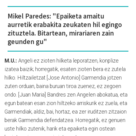
Mikel Paredes: "Epaiketa amaitu
aurretik erabakita zeukaten hil egingo
zituztela. Bitartean, mirariaren zain
geunden gu"
M.U.:
Angeli ez zioten hilketa leporatzen, konplize
izatea baizik; horregatik, esaten zioten bera ez zutela
hilko. Hiltzailetzat [Jose Antonio] Garmendia jotzen
zuten orduan, baina buruan tiroa zuenez, ez zegoen
ondo. [Juan Maria] Bandres zen Angelen abokatua, eta
egun batean esan zion hiltzeko arriskurik ez zuela, eta
Garmendiak, aldiz, bai, hortaz, ea zer iruditzen zitzaion
berak Garmendia defendatzea. Horregatik, ez genuen
uste hilko zutenik, harik eta epaiketa egin ostean