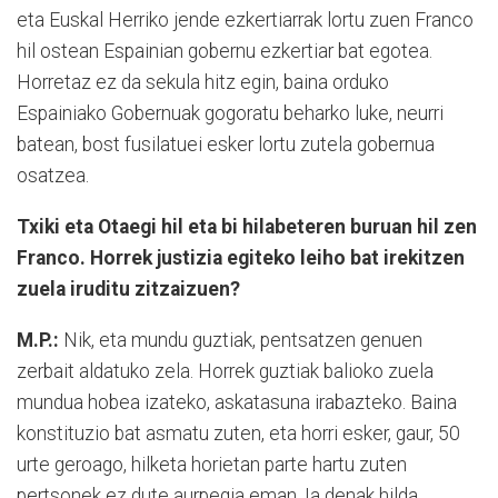
eta Euskal Herriko jende ezkertiarrak lortu zuen Franco
hil ostean Espainian gobernu ezkertiar bat egotea.
Horretaz ez da sekula hitz egin, baina orduko
Espainiako Gobernuak gogoratu beharko luke, neurri
batean, bost fusilatuei esker lortu zutela gobernua
osatzea.
Txiki eta Otaegi hil eta bi hilabeteren buruan hil zen
Franco. Horrek justizia egiteko leiho bat irekitzen
zuela iruditu zitzaizuen?
M.P.:
Nik, eta mundu guztiak, pentsatzen genuen
zerbait aldatuko zela. Horrek guztiak balioko zuela
mundua hobea izateko, askatasuna irabazteko. Baina
konstituzio bat asmatu zuten, eta horri esker, gaur, 50
urte geroago, hilketa horietan parte hartu zuten
pertsonek ez dute aurpegia eman. Ia denak hilda