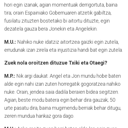
hori egin izanak, agian momentuak derrigortuta, baina
tira; orain Espainiako Gobernuaren atzetik gabiltza,
fusilatu zituzten bostetako bi aitortu dituzte, egin
dezatela gauza bera Jonekin eta Angelekin.
M.U.:
Nahiko nuke idatziz aitortzea gaizki egin zutela,
errudunak izan zirela eta injustizia handi bat egin zutela.
Zuek nola oroitzen dituzue Txiki eta Otaegi?
M.P.:
Nik argi daukat. Angel eta Jon mundu hobe baten
alde egin nahi izan zuten horregatik gogoratzea nahiko
nuke. Orain, jendea saia dadila beraien bidea segitzen.
Agian, beste modu batera egin behar dira gauzak; 50
urte pasatu dira, baina mugimendu berriak behar ditugu,
zeren mundua hankaz gora dago.