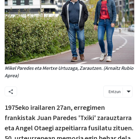
Mikel Paredes eta Mertxe Urtuzaga, Zarautzen. (Arnaitz Rubio
Aprea)
Entzun
1975eko irailaren 27an, erregimen
frankistak Juan Paredes 'Txiki' zarauztarra
eta Angel Otaegi azpeitiarra fusilatu zituen.
50. urteurrenean memoria egin behar dela