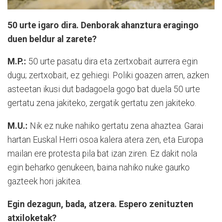
50 urte igaro dira. Denborak ahanztura eragingo
duen beldur al zarete?
M.P.:
50 urte pasatu dira eta zertxobait aurrera egin
dugu; zertxobait, ez gehiegi. Poliki goazen arren, azken
asteetan ikusi dut badagoela gogo bat duela 50 urte
gertatu zena jakiteko, zergatik gertatu zen jakiteko.
M.U.:
Nik ez nuke nahiko gertatu zena ahaztea. Garai
hartan Euskal Herri osoa kalera atera zen, eta Europa
mailan ere protesta pila bat izan ziren. Ez dakit nola
egin beharko genukeen, baina nahiko nuke gaurko
gazteek hori jakitea.
Egin dezagun, bada, atzera. Espero zenituzten
atxiloketak?