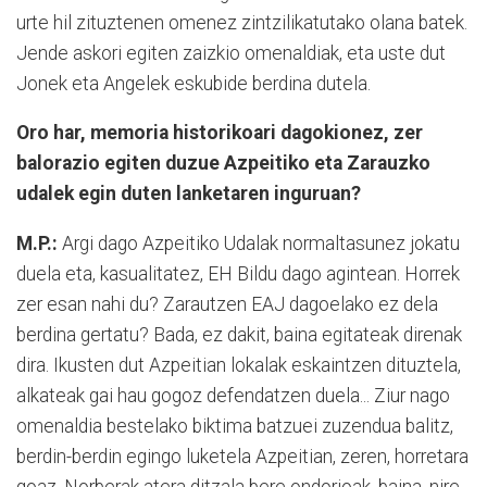
urte hil zituztenen omenez zintzilikatutako olana batek.
Jende askori egiten zaizkio omenaldiak, eta uste dut
Jonek eta Angelek eskubide berdina dutela.
Oro har, memoria historikoari dagokionez, zer
balorazio egiten duzue Azpeitiko eta Zarauzko
udalek egin duten lanketaren inguruan?
M.P.:
Argi dago Azpeitiko Udalak normaltasunez jokatu
duela eta, kasualitatez, EH Bildu dago agintean. Horrek
zer esan nahi du? Zarautzen EAJ dagoelako ez dela
berdina gertatu? Bada, ez dakit, baina egitateak direnak
dira. Ikusten dut Azpeitian lokalak eskaintzen dituztela,
alkateak gai hau gogoz defendatzen duela... Ziur nago
omenaldia bestelako biktima batzuei zuzendua balitz,
berdin-berdin egingo luketela Azpeitian, zeren, horretara
goaz. Norberak atera ditzala bere ondorioak, baina, nire