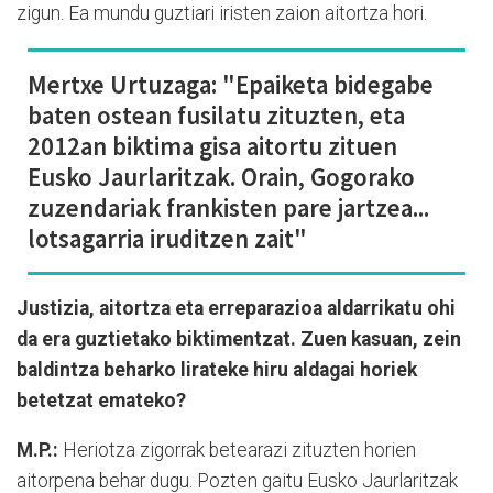
zigun. Ea mundu guztiari iristen zaion aitortza hori.
Mertxe Urtuzaga: "Epaiketa bidegabe
baten ostean fusilatu zituzten, eta
2012an biktima gisa aitortu zituen
Eusko Jaurlaritzak. Orain, Gogorako
zuzendariak frankisten pare jartzea...
lotsagarria iruditzen zait"
Justizia, aitortza eta erreparazioa aldarrikatu ohi
da era guztietako biktimentzat. Zuen kasuan, zein
baldintza beharko lirateke hiru aldagai horiek
betetzat emateko?
M.P.:
Heriotza zigorrak betearazi zituzten horien
aitorpena behar dugu. Pozten gaitu Eusko Jaurlaritzak