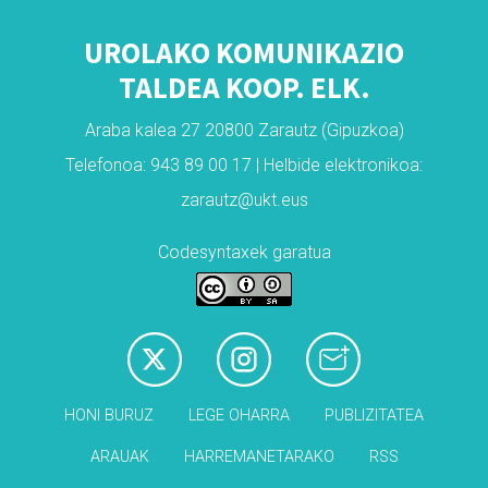
UROLAKO KOMUNIKAZIO
TALDEA KOOP. ELK.
Araba kalea 27 20800 Zarautz (Gipuzkoa)
Telefonoa: 943 89 00 17 | Helbide elektronikoa:
zarautz@ukt.eus
Codesyntaxek garatua
HONI BURUZ
LEGE OHARRA
PUBLIZITATEA
ARAUAK
HARREMANETARAKO
RSS