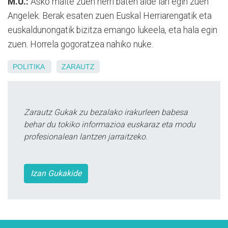
M.U.:
Asko maite zuen herri baten alde lan egin zuen
Angelek. Berak esaten zuen Euskal Herriarengatik eta
euskaldunongatik bizitza emango lukeela, eta hala egin
zuen. Horrela gogoratzea nahiko nuke.
POLITIKA
ZARAUTZ
Zarautz Gukak zu bezalako irakurleen babesa
behar du tokiko informazioa euskaraz eta modu
profesionalean lantzen jarraitzeko.
Izan Gukakide