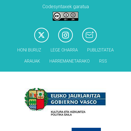
Codesyntaxek garatua
HONI BURUZ
LEGE OHARRA
PUBLIZITATEA
ARAUAK
HARREMANETARAKO
RSS
Babesleak