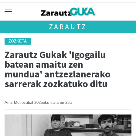
ZARAUTZ
ZOZKETA
Zarautz Gukak 'Igogailu
batean amaitu zen
mundua' antzezlanerako
sarrerak zozkatuko ditu
Aritz Mutiozabal
2025eko irailaren 23a