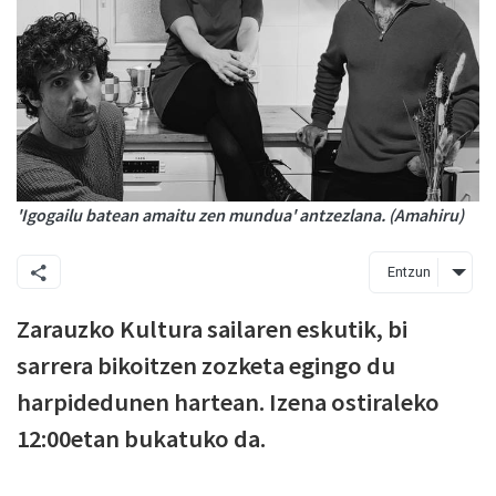
'Igogailu batean amaitu zen mundua' antzezlana. (Amahiru)
Entzun
Zarauzko Kultura sailaren eskutik, bi
sarrera bikoitzen zozketa egingo du
harpidedunen hartean. Izena ostiraleko
12:00etan bukatuko da.