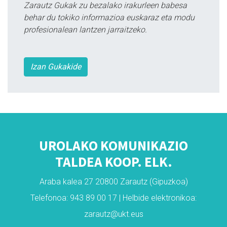
Zarautz Gukak zu bezalako irakurleen babesa
behar du tokiko informazioa euskaraz eta modu
profesionalean lantzen jarraitzeko.
Izan Gukakide
UROLAKO KOMUNIKAZIO
TALDEA KOOP. ELK.
Araba kalea 27 20800 Zarautz (Gipuzkoa)
Telefonoa: 943 89 00 17 | Helbide elektronikoa:
zarautz@ukt.eus