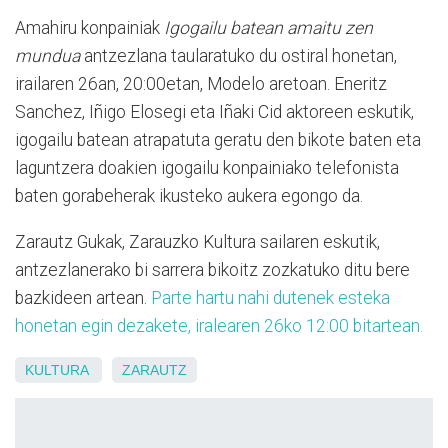
Amahiru konpainiak
Igogailu batean amaitu zen
mundua
antzezlana taularatuko du ostiral honetan,
irailaren 26an, 20:00etan, Modelo aretoan. Eneritz
Sanchez, Iñigo Elosegi eta Iñaki Cid aktoreen eskutik,
igogailu batean atrapatuta geratu den bikote baten eta
laguntzera doakien igogailu konpainiako telefonista
baten gorabeherak ikusteko aukera egongo da.
Zarautz Gukak, Zarauzko Kultura sailaren eskutik,
antzezlanerako bi sarrera bikoitz zozkatuko ditu bere
bazkideen artean.
Parte hartu nahi dutenek esteka
honetan egin dezakete, iralearen 26ko 12:00 bitartean.
KULTURA
ZARAUTZ