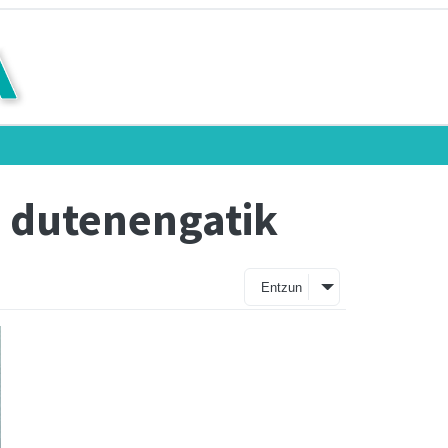
n dutenengatik
Entzun