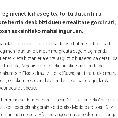
regimenetik ihes egitea lortu duten hiru
e herrialdeak bizi duen errealitate gordinari,
oan eskainitako mahai inguruan.
banak boterera iritsi eta herrialde oso baten kontrola hartu
erregimen totalitario batean murgilduta dago mugimendu
zuenetik, eta biztanleriaren %50 guztiz hutseratuta geratu da
artu ahala, Afganistan oso leku arriskutsua bihurtu da
kumeen Elkarte Iraultzaileak (Rawa) argitaratutako murriz
bera, emakumeek ezin dute jendaurrean barre egin, kirola
kasi, besteak beste.
beren herrialdearen errealitateari "ahotsa jartzeko" aukera
utzen, eserlekuak goraino betetako Modelo aretoan. Gloria
 eman zion irekiera Afganistango emakumeak: gaur egungo