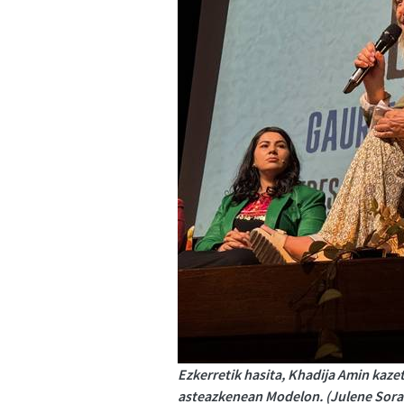
Ezkerretik hasita, Khadija Amin kazet
asteazkenean Modelon. (Julene Sora