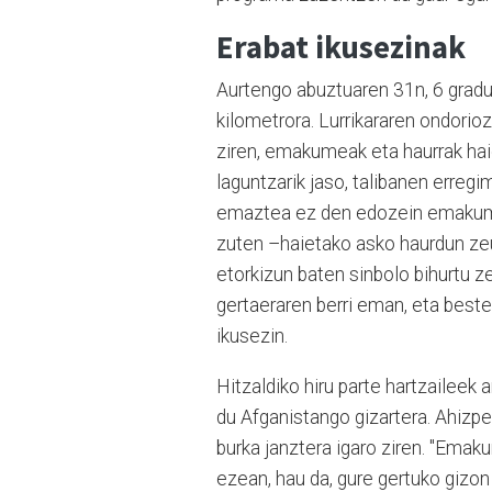
Erabat ikusezinak
Aurtengo abuztuaren 31n, 6 graduk
kilometrora. Lurrikararen ondorioz
ziren, emakumeak eta haurrak ha
laguntzarik jaso, talibanen erreg
emaztea ez den edozein emakume
zuten –haietako asko haurdun zeu
etorkizun baten sinbolo bihurtu z
gertaeraren berri eman, eta beste
ikusezin.
Hitzaldiko hiru parte hartzaileek 
du Afganistango gizartera. Ahizpe
burka janztera igaro ziren. "Emak
ezean, hau da, gure gertuko gizo