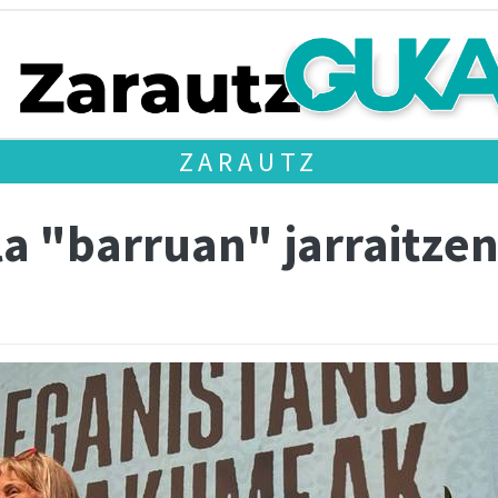
ZARAUTZ
la "barruan" jarraitze