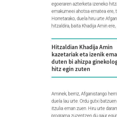
egoeraren azterketa izeneko hitza
emakumeei ahotsa ematea ere, tal
Horretarako, duela hiru urte Afgan
hitzaldira, baita Khadija Amin ere,
Hitzaldian Khadija Amin
kazetariak eta izenik ema
duten bi ahizpa ginekolo
hitz egin zuten
Aminek, berriz, Afganistango her
duela lau urte. Ordu gutxi batzue
itzulia eman zuen. Hiru urte dara
programa zuzentzen du gaur egun