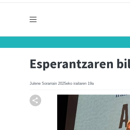
Esperantzaren bi
Julene Sorarrain
2025eko irailaren 19a