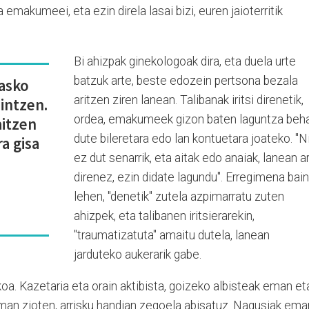
 emakumeei, eta ezin direla lasai bizi, euren jaioterritik
Bi ahizpak ginekologoak dira, eta duela urte
batzuk arte, beste edozein pertsona bezala
 asko
aritzen ziren lanean. Talibanak iritsi direnetik,
intzen.
ordea, emakumeek gizon baten laguntza beh
aitzen
dute bileretara edo lan kontuetara joateko. "N
a gisa
ez dut senarrik, eta aitak edo anaiak, lanean ar
direnez, ezin didate lagundu". Erregimena bai
lehen, "denetik" zutela azpimarratu zuten
ahizpek, eta talibanen iritsierarekin,
"traumatizatuta" amaitu dutela, lanean
jarduteko aukerarik gabe.
a. Kazetaria eta orain aktibista, goizeko albisteak eman et
eman zioten, arrisku handian zegoela abisatuz. Nagusiak ema