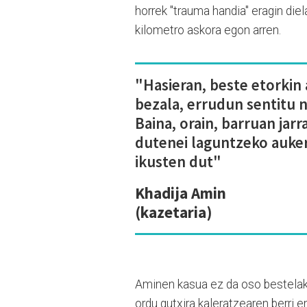
horrek "trauma handia" eragin diela
kilometro askora egon arren.
"Hasieran, beste etorkin
bezala, errudun sentitu n
Baina, orain, barruan jarr
dutenei laguntzeko auker
ikusten dut"
Khadija Ami
n
(kazetaria)
Aminen kasua ez da oso bestelako
ordu gutxira kaleratzearen berri 