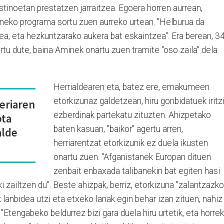
stinoetan prestatzen jarraitzea. Egoera horren aurrean,
neko programa sortu zuen aurreko urtean. "Helburua da
zea, eta hezkuntzarako aukera bat eskaintzea". Era berean, 3
u dute, baina Aminek onartu zuen tramite "oso zaila" dela
Herrialdearen eta, batez ere, emakumeen
etorkizunaz galdetzean, hiru gonbidatuek iritz
eriaren
ezberdinak partekatu zituzten. Ahizpetako
ota
baten kasuan, "baikor" agertu arren,
alde
herriarentzat etorkizunik ez duela ikusten
onartu zuen. "Afganistanek Europan dituen
zenbait enbaxada talibanekin bat egiten hasi
riki zailtzen du". Beste ahizpak, berriz, etorkizuna "zalantzazko
lanbidea utzi eta etxeko lanak egin behar izan zituen, nahiz
"Etengabeko beldurrez bizi gara duela hiru urtetik, eta horrek