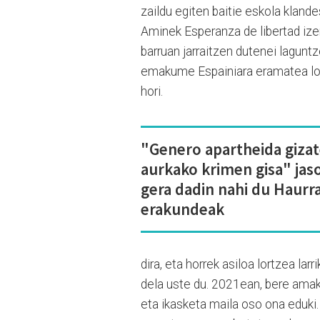
zaildu egiten baitie eskola klande
Aminek Esperanza de libertad ize
barruan jarraitzen dutenei lagunt
emakume Espainiara eramatea lort
hori.
"Genero apartheida gizat
aurkako krimen gisa" jas
gera dadin nahi du Haurr
erakundeak
dira, eta horrek asiloa lortzea lar
dela uste du. 2021ean, bere amak 
eta ikasketa maila oso ona eduki. 