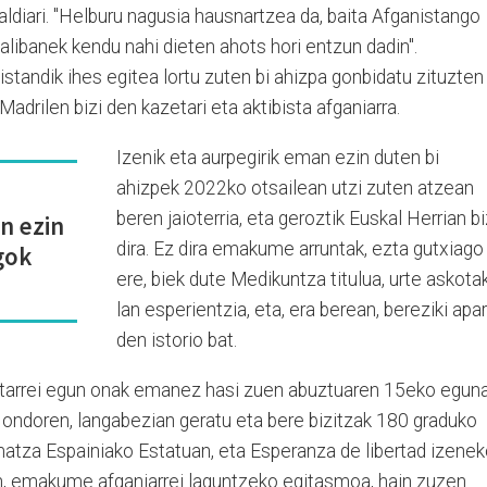
ldiari. "Helburu nagusia hausnartzea da, baita Afganistango
ibanek kendu nahi dieten ahots hori entzun dadin".
istandik ihes egitea lortu zuten bi ahizpa gonbidatu zituzten
 Madrilen bizi den kazetari eta aktibista afganiarra.
Izenik eta aurpegirik eman ezin duten bi
ahizpek 2022ko otsailean utzi zuten atzean
beren jaioterria, eta geroztik Euskal Herrian bi
n ezin
dira. Ez dira emakume arruntak, ezta gutxiago
gok
ere, biek dute Medikuntza titulua, urte askota
lan esperientzia, eta, era berean, bereziki apa
den istorio bat.
ritarrei egun onak emanez hasi zuen abuztuaren 15eko eguna
n ondoren, langabezian geratu eta bere bizitzak 180 graduko
matza Espainiako Estatuan, eta Esperanza de libertad izene
, emakume afganiarrei laguntzeko egitasmoa, hain zuzen.