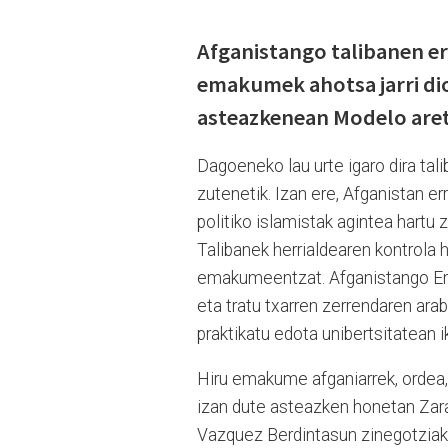
Afganistango talibanen er
emakumek ahotsa jarri diot
asteazkenean Modelo aret
Dagoeneko lau urte igaro dira tali
zutenetik. Izan ere, Afganistan 
politiko islamistak agintea hartu 
Talibanek herrialdearen kontrola h
emakumeentzat. Afganistango Ema
eta tratu txarren zerrendaren ara
praktikatu edota unibertsitatean i
Hiru emakume afganiarrek, ordea, 
izan dute asteazken honetan Zara
Vazquez Berdintasun zinegotziak