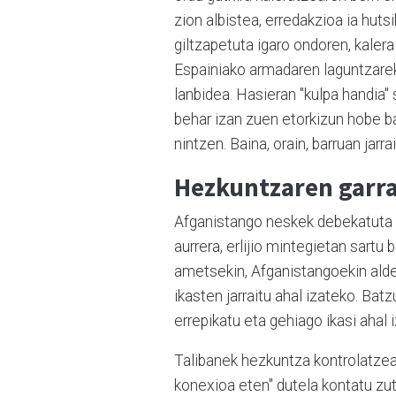
zion albistea, erredakzioa ia huts
giltzapetuta igaro ondoren, kalera 
Espainiako armadaren laguntzareki
lanbidea. Hasieran "kulpa handia" 
behar izan zuen etorkizun hobe ba
nintzen. Baina, orain, barruan jar
Hezkuntzaren garra
Afganistango neskek debekatuta du
aurrera, erlijio mintegietan sart
ametsekin, Afganistangoekin alder
ikasten jarraitu ahal izateko. Bat
errepikatu eta gehiago ikasi ahal i
Talibanek hezkuntza kontrolatzea
konexioa eten" dutela kontatu zute