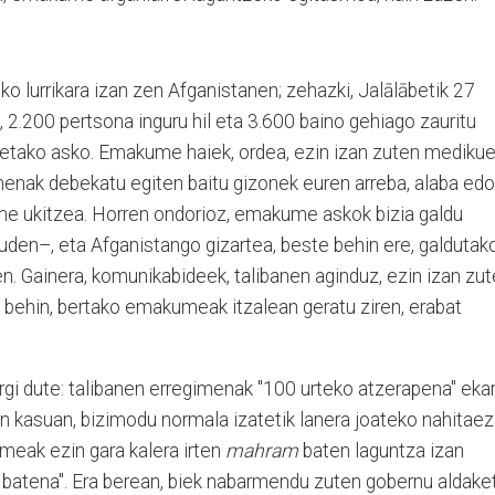
o lurrikara izan zen Afganistanen; zehazki, Jalālābеtik 27
, 2.200 pertsona inguru hil eta 3.600 baino gehiago zauritu
ietako asko. Emakume haiek, ordea, ezin izan zuten mediku
imenak debekatu egiten baitu gizonek euren arreba, alaba edo
 ukitzea. Horren ondorioz, emakume askok bizia galdu
den–, eta Afganistango gizartea, beste behin ere, galdutak
en. Gainera, komunikabideek, talibanen aginduz, ezin izan zu
 behin, bertako emakumeak itzalean geratu ziren, erabat
argi dute: talibanen erregimenak "100 urteko atzerapena" ekar
n kasuan, bizimodu normala izatetik lanera joateko nahitaez
umeak ezin gara kalera irten
mahram
baten laguntza izan
n batena". Era berean, biek nabarmendu zuten gobernu aldake