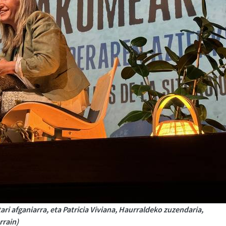
ari afganiarra, eta Patricia Viviana, Haurraldeko zuzendaria,
rrain)