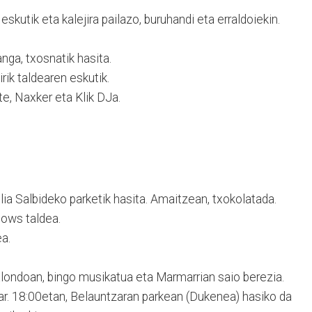
eskutik eta kalejira pailazo, buruhandi eta erraldoiekin.
ga, txosnatik hasita.
rik taldearen eskutik.
e, Naxker eta Klik DJa.
zulia Salbideko parketik hasita. Amaitzean, txokolatada.
hows taldea.
a.
londoan, bingo musikatua eta Marmarrian saio berezia.
r. 18:00etan, Belauntzaran parkean (Dukenea) hasiko da