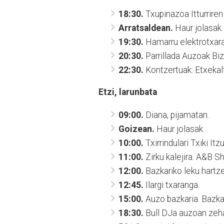
18:30.
Txupinazoa Itturriren 
Arratsaldean.
Haur jolasak.
19:30.
Hamarru elektrotxaran
20:30.
Parrillada Auzoak Bizi
22:30.
Kontzertuak: Etxekalt
Etzi, larunbata
09:00.
Diana, pijamatan.
Goizean.
Haur jolasak.
10:00.
Txirrindulari Txiki It
11:00.
Zirku kalejira. A&B S
12:00.
Bazkariko leku hartze
12:45.
Ilargi txaranga.
15:00.
Auzo bazkaria. Bazka
18:30.
Bull DJa auzoan zeha