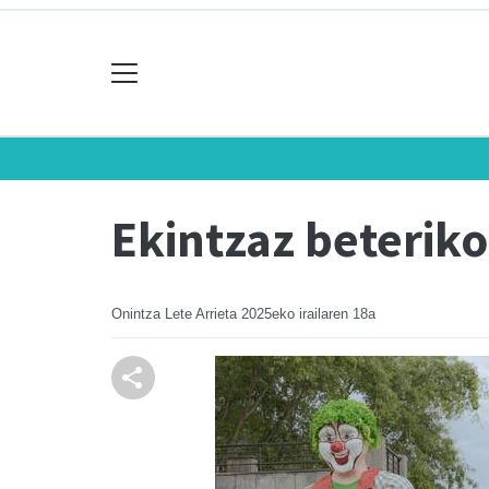
Ekintzaz beteriko
Onintza Lete Arrieta
2025eko irailaren 18a