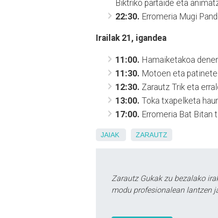
Biktriko partaide eta animatz
22:30.
Erromeria Mugi Pande
Irailak 21, igandea
11:00.
Hamaiketakoa denent
11:30.
Motoen eta patinete t
12:30.
Zarautz Trik eta erra
13:00.
Toka txapelketa haur 
17:00.
Erromeria Bat Bitan t
JAIAK
ZARAUTZ
Zarautz Gukak zu bezalako ira
modu profesionalean lantzen ja