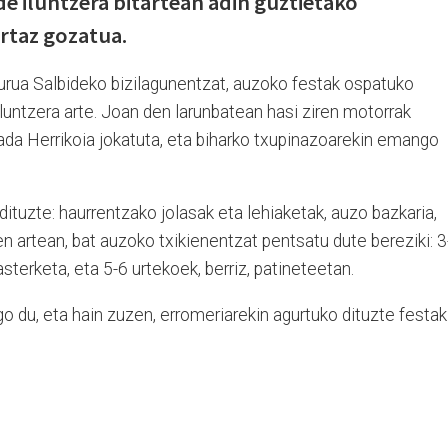
de iluntzera bitartean adin guztietako
ertaz gozatua.
urua Salbideko bizilagunentzat, auzoko festak ospatuko
iluntzera arte. Joan den larunbatean hasi ziren motorrak
ada Herrikoia jokatuta, eta biharko txupinazoarekin emango
dituzte: haurrentzako jolasak eta lehiaketak, auzo bazkaria,
ten artean, bat auzoko txikienentzat pentsatu dute bereziki: 3
terketa, eta 5-6 urtekoek, berriz, patineteetan.
 du, eta hain zuzen, erromeriarekin agurtuko dituzte festak