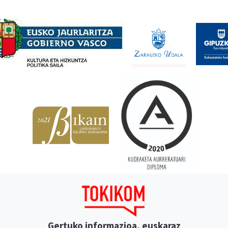
Babesleak
Gertuko informazioa, euskaraz