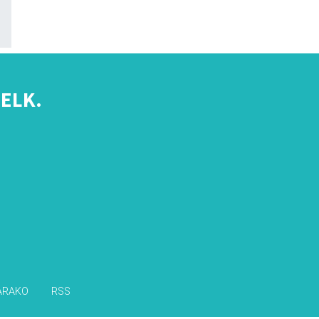
ELK.
s
ARAKO
RSS