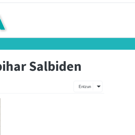
bihar Salbiden
Entzun