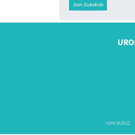
Izan Gukakide
URO
HONI BURUZ