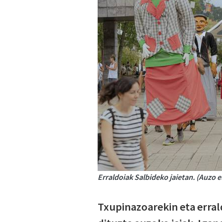
Erraldoiak Salbideko jaietan. (Auzo e
Txupinazoarekin eta erral