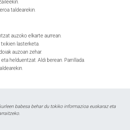
aileekin.
roa taldearekin.
zat auzoko elkarte aurrean.
xikien lasterketa.
ldoiak auzoan zehar.
eta helduentzat. Aldi berean. Parrillada.
aldearekin.
kurleen babesa behar du tokiko informazioa euskaraz eta
rraitzeko.