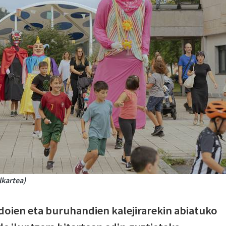
lkartea)
doien eta buruhandien kalejirarekin abiatuko