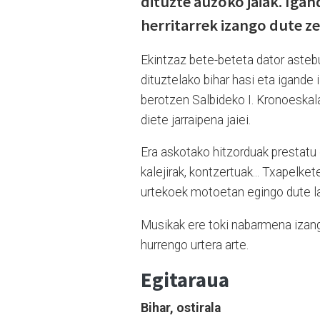
dituzte auzoko jaiak. Igan
herritarrek izango dute z
Ekintzaz bete-beteta dator asteb
dituztelako bihar hasi eta igande 
berotzen Salbideko I. Kronoeskal
diete jarraipena jaiei.
Era askotako hitzorduak prestatu 
kalejirak, kontzertuak... Txapelke
urtekoek motoetan egingo dute las
Musikak ere toki nabarmena izango
hurrengo urtera arte.
Egitaraua
Bihar, ostirala