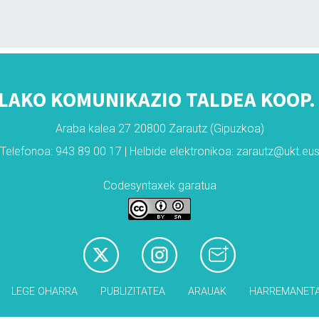
LAKO KOMUNIKAZIO TALDEA KOOP. 
Araba kalea 27 20800 Zarautz (Gipuzkoa)
Telefonoa: 943 89 00 17 | Helbide elektronikoa: zarautz@ukt.eu
Codesyntaxek garatua
LEGE OHARRA
PUBLIZITATEA
ARAUAK
HARREMANET