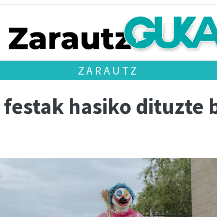
ZARAUTZ
 festak hasiko dituzte 