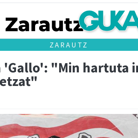
ZARAUTZ
 'Gallo': "Min hartuta 
retzat"