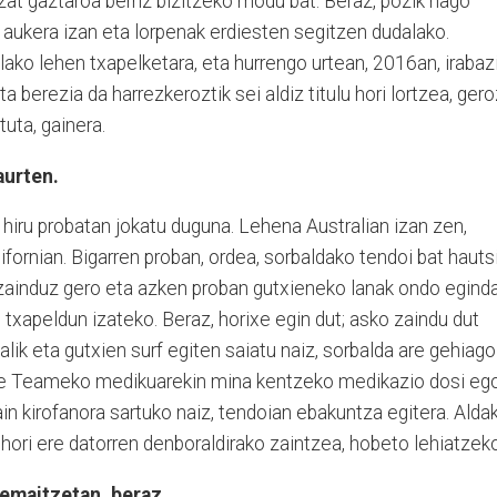
zat gaztaroa berriz bizitzeko modu bat. Beraz, pozik nago
o aukera izan eta lorpenak erdiesten segitzen dudalako.
ko lehen txapelketara, eta hurrengo urtean, 2016an, irabaz
a berezia da harrezkeroztik sei aldiz titulu hori lortzea, gero
tuta, gainera.
aurten.
a, hiru probatan jokatu duguna. Lehena Australian izan zen,
fornian. Bigarren proban, ordea, sorbaldako tendoi bat hauts
zainduz gero eta azken proban gutxieneko lanak ondo egind
txapeldun izateko. Beraz, horixe egin dut; asko zaindu dut
alik eta gutxien surf egiten saiatu naiz, sorbalda are gehiago
ue Teameko medikuarekin mina kentzeko medikazio dosi ego
ain kirofanora sartuko naiz, tendoian ebakuntza egitera. Alda
hori ere datorren denboraldirako zaintzea, hobeto lehiatzek
 emaitzetan, beraz.