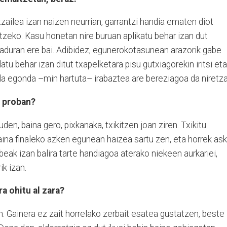
tzailea izan naizen neurrian, garrantzi handia ematen diot
rtzeko. Kasu honetan nire buruan aplikatu behar izan dut
likaduran ere bai. Adibidez, egunerokotasunean arazorik gabe
atu behar izan ditut txapelketara pisu gutxiagorekin iritsi eta
ela egonda –min hartuta– irabaztea are bereziagoa da niretza
n proban?
en, baina gero, pixkanaka, txikitzen joan ziren. Txikitu
aina finaleko azken egunean haizea sartu zen, eta horrek as
beak izan balira tarte handiagoa aterako niekeen aurkariei,
rik izan.
ra ohitu al zara?
n. Gainera ez zait horrelako zerbait esatea gustatzen, beste