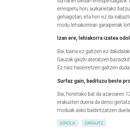
surflariei diedan errespetuagatik.
errespetu hori, aurkarietako batz
gehiagotan, eta hori ez da irabaz
modu lehiakorrean garaipenak lor
Izan ere, lehiakorra izatea od
Bai, baina ez galtzen ez dakidala
Gauzak gaizki ateratzen bazaizkit 
Ez naiz haserretzen galtzen duda
Surfaz gain, badituzu beste pr
Bai, horietako bat da azaroaren 
erakusten duena da denoi gertatz
moduak asko baldintzatzen duela
KIROLA
ZARAUTZ