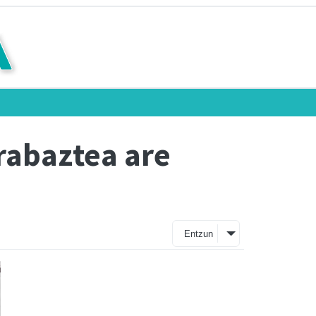
irabaztea are
Entzun