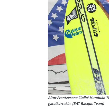
Aitor Frantzesena 'Gallo' Munduko 
garaikurrekin. (BAT Basque Team)