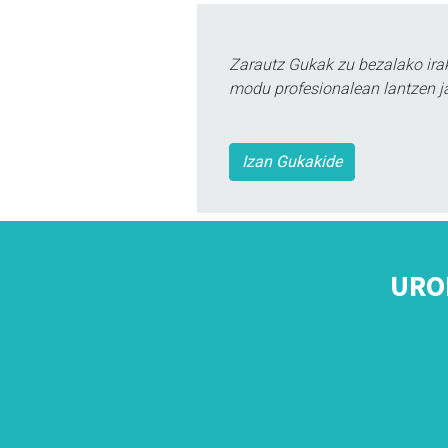
Zarautz Gukak zu bezalako ira
modu profesionalean lantzen ja
Izan Gukakide
URO