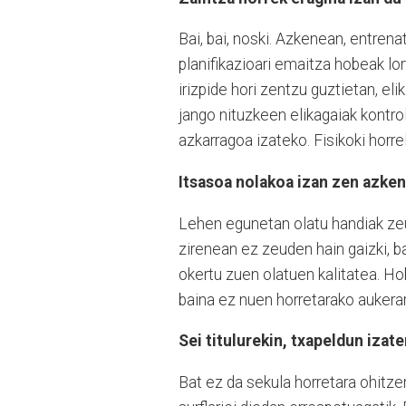
Bai, bai, noski. Azkenean, entrena
planifikazioari emaitza hobeak lo
irizpide hori zentzu guztietan, e
jango nituzkeen elikagaiak kontrol
azkarragoa izateko. Fisikoki horr
Itsasoa nolakoa izan zen azke
Lehen egunetan olatu handiak zeud
zirenean ez zeuden hain gaizki, b
okertu zuen olatuen kalitatea. Ho
baina ez nuen horretarako aukera
Sei titulurekin, txapeldun izate
Bat ez da sekula horretara ohitze