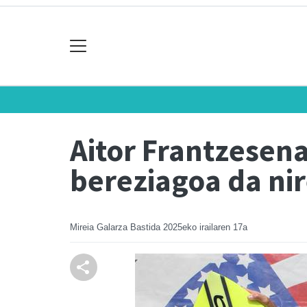
Aitor Frantzesena
bereziagoa da ni
Mireia Galarza Bastida
2025eko irailaren 17a