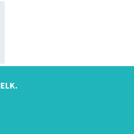
ELK.
s