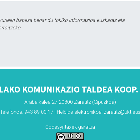
kurleen babesa behar du tokiko informazioa euskaraz eta
rraitzeko.
LAKO KOMUNIKAZIO TALDEA KOOP. 
Araba kalea 27 20800 Zarautz (Gipuzkoa)
Telefonoa: 943 89 00 17 | Helbide elektronikoa: zarautz@ukt.eu
Codesyntaxek garatua