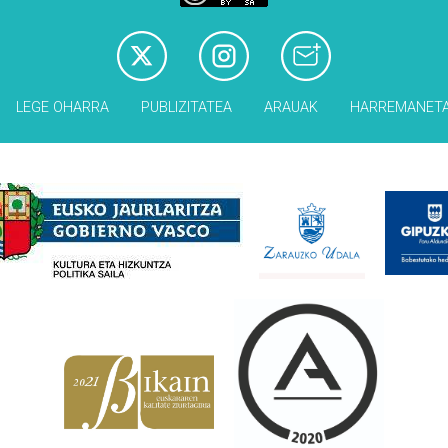
LEGE OHARRA
PUBLIZITATEA
ARAUAK
HARREMANET
Babesleak