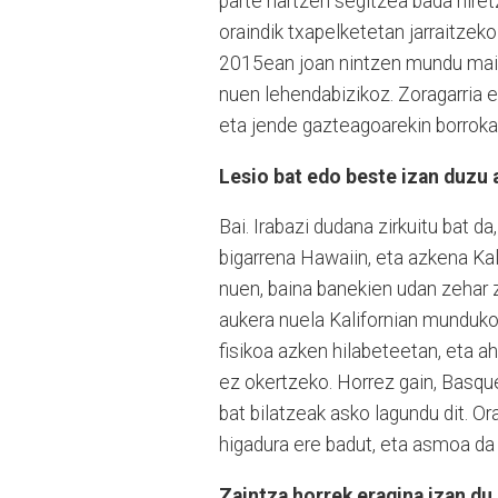
parte hartzen segitzea bada niret
oraindik txapelketetan jarraitzek
2015ean joan nintzen mundu maila
nuen lehendabizikoz. Zoragarria et
eta jende gazteagoarekin borroka
Lesio bat edo beste izan duzu 
Bai. Irabazi dudana zirkuitu bat d
bigarrena Hawaiin, eta azkena Kali
nuen, baina banekien udan zehar 
aukera nuela Kalifornian munduko 
fisikoa azken hilabeteetan, eta ah
ez okertzeko. Horrez gain, Basq
bat bilatzeak asko lagundu dit. Or
higadura ere badut, eta asmoa da 
Zaintza horrek eragina izan du