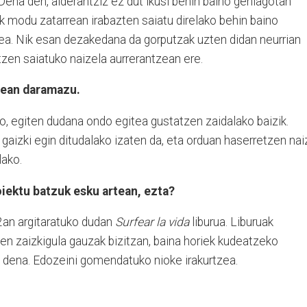
 Dena den, alderantziz ez dut ikusi behin baino gehiagotan
uk modu zatarrean irabazten saiatu direlako behin baino
tea. Nik esan dezakedana da gorputzak uzten didan neurrian
tzen saiatuko naizela aurrerantzean ere.
olean daramazu.
ko, egiten dudana ondo egitea gustatzen zaidalako baizik.
gaizki egin ditudalako izaten da, eta orduan haserretzen nai
lako.
oiektu batzuk esku artean, ezta?
12an argitaratuko dudan
Surfear la vida
liburua. Liburuak
en zaizkigula gauzak bizitzan, baina horiek kudeatzeko
 dena. Edozeini gomendatuko nioke irakurtzea.