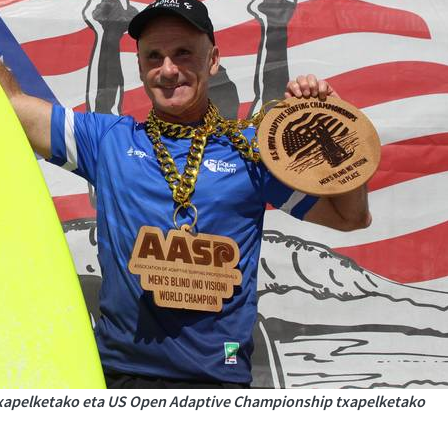
Txapelketako eta US Open Adaptive Championship txapelketako