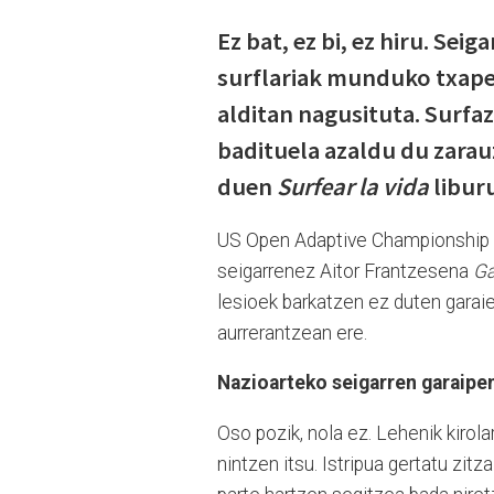
Ez bat, ez bi, ez hiru. Sei
surflariak munduko txapel
alditan nagusituta. Surfaz
badituela azaldu du zarau
duen
Surfear la vida
libur
US Open Adaptive Championship t
seigarrenez Aitor Frantzesena
Ga
lesioek barkatzen ez duten garaiet
aurrerantzean ere.
Nazioarteko seigarren garaipen
Oso pozik, nola ez. Lehenik kirolar
nintzen itsu. Istripua gertatu zit