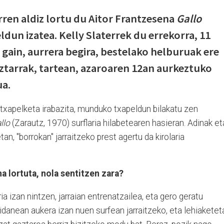
garren aldiz lortu du Aitor Frantzesena
Gallo
dun izatea. Kelly Slaterrek du errekorra, 11
 gain, aurrera begira, bestelako helburuak ere
ztarrak, tartean, azaroaren 12an aurkeztuko
ua.
xapelketa irabazita, munduko txapeldun bilakatu zen
llo
(Zarautz, 1970) surflaria hilabetearen hasieran. Adinak et
an, "borrokan" jarraitzeko prest agertu da kirolaria
a lortuta, nola sentitzen zara?
ia izan nintzen, jarraian entrenatzailea, eta gero geratu
zaidanean aukera izan nuen surfean jarraitzeko, eta lehiaketet