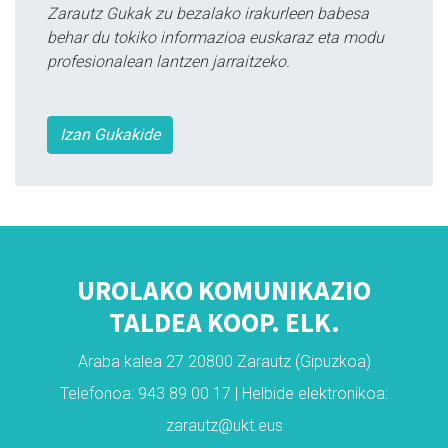
Zarautz Gukak zu bezalako irakurleen babesa
behar du tokiko informazioa euskaraz eta modu
profesionalean lantzen jarraitzeko.
Izan Gukakide
UROLAKO KOMUNIKAZIO
TALDEA KOOP. ELK.
Araba kalea 27 20800 Zarautz (Gipuzkoa)
Telefonoa: 943 89 00 17 | Helbide elektronikoa:
zarautz@ukt.eus