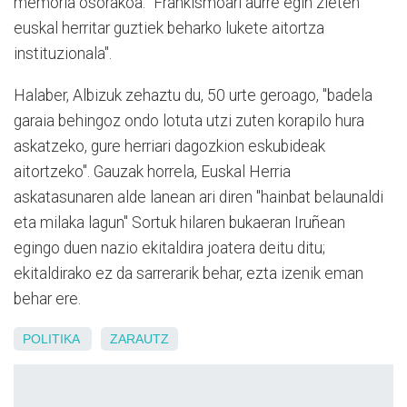
memoria osorakoa. "Frankismoari aurre egin zieten
euskal herritar guztiek beharko lukete aitortza
instituzionala".
Halaber, Albizuk zehaztu du, 50 urte geroago, "badela
garaia behingoz ondo lotuta utzi zuten korapilo hura
askatzeko, gure herriari dagozkion eskubideak
aitortzeko". Gauzak horrela, Euskal Herria
askatasunaren alde lanean ari diren "hainbat belaunaldi
eta milaka lagun" Sortuk hilaren bukaeran Iruñean
egingo duen nazio ekitaldira joatera deitu ditu;
ekitaldirako ez da sarrerarik behar, ezta izenik eman
behar ere.
POLITIKA
ZARAUTZ