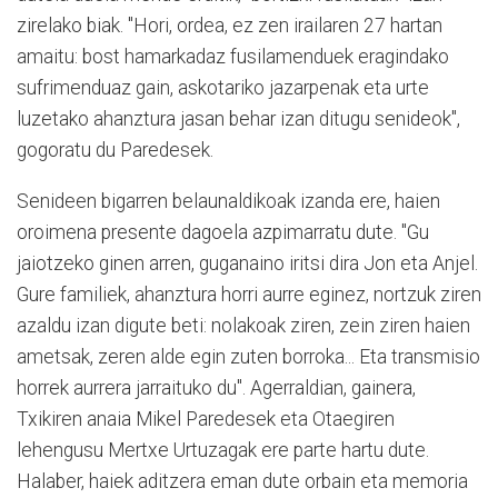
zirelako biak. "Hori, ordea, ez zen irailaren 27 hartan
amaitu: bost hamarkadaz fusilamenduek eragindako
sufrimenduaz gain, askotariko jazarpenak eta urte
luzetako ahanztura jasan behar izan ditugu senideok",
gogoratu du Paredesek.
Senideen bigarren belaunaldikoak izanda ere, haien
oroimena presente dagoela azpimarratu dute. "Gu
jaiotzeko ginen arren, guganaino iritsi dira Jon eta Anjel.
Gure familiek, ahanztura horri aurre eginez, nortzuk ziren
azaldu izan digute beti: nolakoak ziren, zein ziren haien
ametsak, zeren alde egin zuten borroka... Eta transmisio
horrek aurrera jarraituko du". Agerraldian, gainera,
Txikiren anaia Mikel Paredesek eta Otaegiren
lehengusu Mertxe Urtuzagak ere parte hartu dute.
Halaber, haiek aditzera eman dute orbain eta memoria