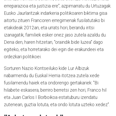
erreparazioa eta justizia ere", azpimarratu du Urtuzagak.
Eusko Jaurlaritzak indarkeria politikoaren biktima gisa
aitortu zituen Francoren erregimenak fusilatutako bi
etakideak 2012an, eta urrats hori, berandu iritsi
izanagatik, familiek esker onez jaso zutela azaldu du.
Dena den, haren hitzetan, "oraindik bide luzea" dago
egiteko, eta horretarako dei egin die erakundeei eta
ordezkari politikoei.
Sorturen Nazio Kontseiluko kide Lur Albizuk
nabarmendu du Euskal Herria itotzea zutela xede
fusilamendu haiek eta ondorengo gertakariek: "Bi
hilabete eskasera, berriro berretsi zen hori, Franco hil
eta Juan Carlos I Borboikoa estatuburu izendatu
zutenean, guztia lotuta, eta ondo lotuta uzteko xedez".