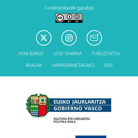
Codesyntaxek garatua
HONI BURUZ
LEGE OHARRA
PUBLIZITATEA
ARAUAK
HARREMANETARAKO
RSS
Babesleak