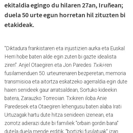
ekitaldia egingo du hilaren 27an, Iruñean;
duela 50 urte egun horretan hil zituzten bi
etakideak.
"Diktadura frankistaren eta injustizien aurka eta Euskal
Herri hobe baten alde egin zuten bi gazte idealista
ziren". Anjel Otaegiren eta Jon Paredes
Txiki
-ren
fusilamenduen 50. urteurrenaren bezperetan, memoria
transmisioa eta aitortza eskatzeko agerraldia egin dute
haien senideek gaur arratsaldean, Sortuko kideekin
batera, Zarauzko Torreoian. Txikiren iloba Anie
Paredesek eta Otaegiren lehengusu baten alaba Irati
Urtuzagak hartu dute hitza senideen izenean, eta
zorrotz adierazi dute bi familiek "orbain gordin bana"
dutela duela mende erditik, "bortizki fusilatuak" izan