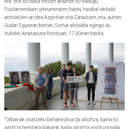
ere, inor ez baita hiltzen ahazten ez badugu".
Fusilamenduen urteurrenaren harira, hainbat ekitaldi
antolatzen ari dira Azpeitian eta Zarautzen, eta, aurten,
Gudari Egunean bertan, Sortuk ekitaldia egingo du
Iruñeko Anaitasuna frontoian, 17:30ean hasita.
"Orbainak osatzeko beharrezkoa da aitortza, baina ez
aitortza herritarra bakarrik, baita aitortza instituzionala,