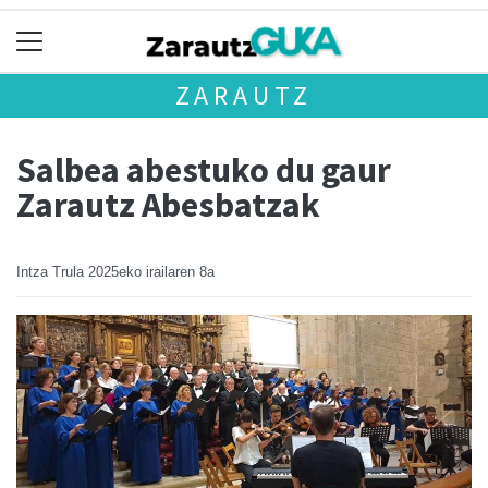
ZARAUTZ
Salbea abestuko du gaur
Zarautz Abesbatzak
Intza Trula
2025eko irailaren 8a