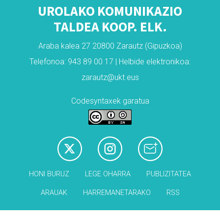
UROLAKO KOMUNIKAZIO
TALDEA KOOP. ELK.
Araba kalea 27 20800 Zarautz (Gipuzkoa)
Telefonoa: 943 89 00 17 | Helbide elektronikoa:
zarautz@ukt.eus
Codesyntaxek garatua
HONI BURUZ
LEGE OHARRA
PUBLIZITATEA
ARAUAK
HARREMANETARAKO
RSS