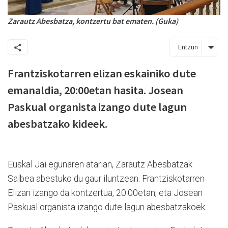
Zarautz Abesbatza, kontzertu bat ematen. (Guka)
Entzun
Frantziskotarren elizan eskainiko dute
emanaldia, 20:00etan hasita. Josean
Paskual organista izango dute lagun
abesbatzako kideek.
Euskal Jai egunaren atarian, Zarautz Abesbatzak
Salbea abestuko du gaur iluntzean. Frantziskotarren
Elizan izango da kontzertua, 20:00etan, eta Josean
Paskual organista izango dute lagun abesbatzakoek.