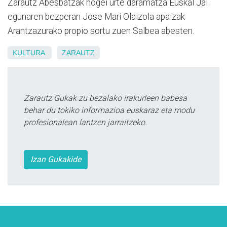
Zarautz Abesbatzak hogei urte daramatza Euskal Jai
egunaren bezperan Jose Mari Olaizola apaizak
Arantzazurako propio sortu zuen Salbea abesten.
KULTURA
ZARAUTZ
Zarautz Gukak zu bezalako irakurleen babesa
behar du tokiko informazioa euskaraz eta modu
profesionalean lantzen jarraitzeko.
Izan Gukakide