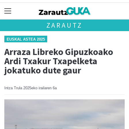
ZARAUTZ
EUSKAL ASTEA 2025
Arraza Libreko Gipuzkoako
Ardi Txakur Txapelketa
jokatuko dute gaur
Intza Trula
2025eko irailaren 6a