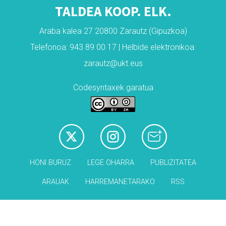
TALDEA KOOP. ELK.
Araba kalea 27 20800 Zarautz (Gipuzkoa)
Telefonoa: 943 89 00 17 | Helbide elektronikoa:
zarautz@ukt.eus
Codesyntaxek garatua
HONI BURUZ
LEGE OHARRA
PUBLIZITATEA
ARAUAK
HARREMANETARAKO
RSS
Babesleak