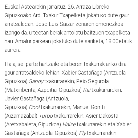
Euskal Astearekin jarraituz, 26. Arraza Libreko
Gipuzkoako Ardi Txakur Txapelketa jokatuko dute gaur
arratsaldean. Jose Luis Saizar zenaren omenezkoa
izango da, urteetan berak antolatu baitzuen txapelketa
hau. Amalur parkean jokatuko dute sariketa, 18:00etatik
aurrera.
Hala, sei parte hartzaile eta beren txakurrak ariko dira
gaur arratsaldeko lehian: Xabier Gastañaga (Antzuola,
Gipuzkoa)
Sandy
txakurrarekin; Peio Segurola
(Matxinbenta, Azpeitia, Gipuzkoa)
Kai
txakurrarekin;
Javier Gastañaga (Antzuola,
Gipuzkoa)
Cool
txakurrarekin; Manuel Gorriti
(Aizarnazabal)
Turbo
txakurrarekin; Asier Dakosta
(Aretxabaleta, Gipuzkoa)
Haize
txakurrarekin eta Xabier
Gastañaga (Antzuola, Gipuzkoa)
Fly
txakurrarekin.