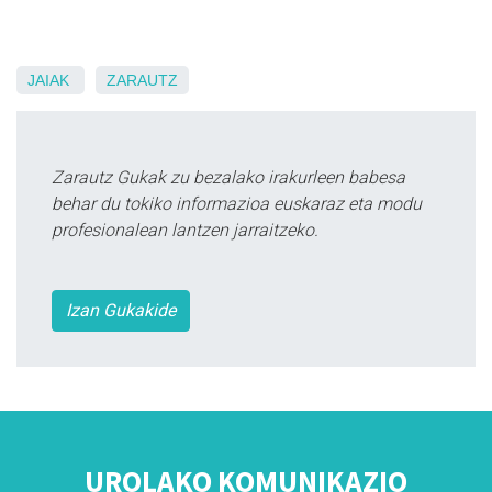
JAIAK
ZARAUTZ
Zarautz Gukak zu bezalako irakurleen babesa
behar du tokiko informazioa euskaraz eta modu
profesionalean lantzen jarraitzeko.
Izan Gukakide
UROLAKO KOMUNIKAZIO