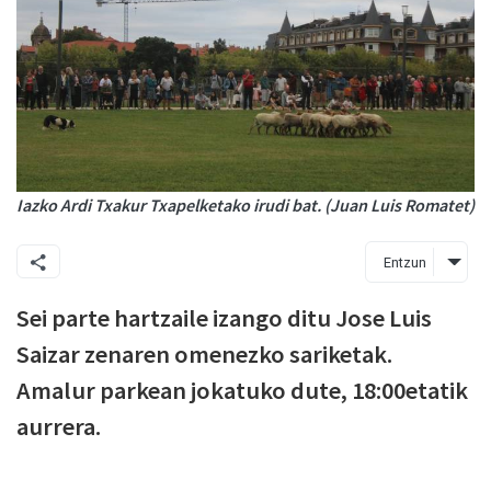
Iazko Ardi Txakur Txapelketako irudi bat. (Juan Luis Romatet)
Entzun
Sei parte hartzaile izango ditu Jose Luis
Saizar zenaren omenezko sariketak.
Amalur parkean jokatuko dute, 18:00etatik
aurrera.