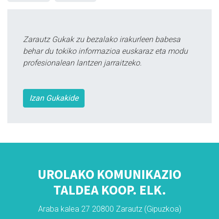
Zarautz Gukak zu bezalako irakurleen babesa
behar du tokiko informazioa euskaraz eta modu
profesionalean lantzen jarraitzeko.
Izan Gukakide
UROLAKO KOMUNIKAZIO
TALDEA KOOP. ELK.
Araba kalea 27 20800 Zarautz (Gipuzkoa)