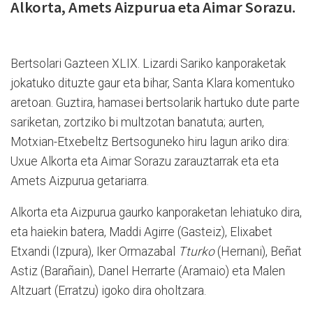
Alkorta, Amets Aizpurua eta Aimar Sorazu.
Bertsolari Gazteen XLIX. Lizardi Sariko kanporaketak
jokatuko dituzte gaur eta bihar, Santa Klara komentuko
aretoan. Guztira, hamasei bertsolarik hartuko dute parte
sariketan, zortziko bi multzotan banatuta; aurten,
Motxian-Etxebeltz Bertsoguneko hiru lagun ariko dira:
Uxue Alkorta eta Aimar Sorazu zarauztarrak eta eta
Amets Aizpurua getariarra.
Alkorta eta Aizpurua gaurko kanporaketan lehiatuko dira,
eta haiekin batera, Maddi Agirre (Gasteiz), Elixabet
Etxandi (Izpura), Iker Ormazabal
Tturko
(Hernani), Beñat
Astiz (Barañain), Danel Herrarte (Aramaio) eta Malen
Altzuart (Erratzu) igoko dira oholtzara.