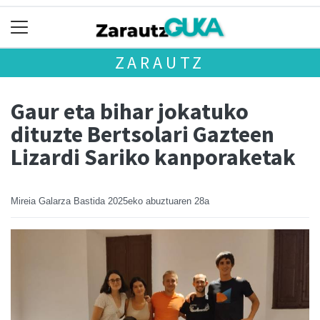
ZARAUTZ
Gaur eta bihar jokatuko
dituzte Bertsolari Gazteen
Lizardi Sariko kanporaketak
Mireia Galarza Bastida
2025eko abuztuaren 28a