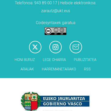
Telefonoa: 943 89 00 17 | Helbide elektronikoa:
zarautz@ukt.eus
Codesyntaxek garatua
HONI BURUZ
LEGE OHARRA
PUBLIZITATEA
ARAUAK
HARREMANETARAKO
RSS
Babesleak