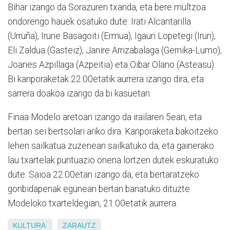
Bihar izango da Sorazuren txanda, eta bere multzoa
ondorengo hauek osatuko dute: Irati Alcantarilla
(Urruña), Irune Basagoiti (Ermua), Igauri Lopetegi (Irun),
Eli Zaldua (Gasteiz), Janire Arrizabalaga (Gernika-Lumo),
Joanes Azpillaga (Azpeitia) eta Oibar Olano (Asteasu).
Bi kanporaketak 22:00etatik aurrera izango dira, eta
sarrera doakoa izango da bi kasuetan.
Finaa Modelo aretoan izango da irailaren 5ean, eta
bertan sei bertsolari ariko dira. Kanporaketa bakoitzeko
lehen sailkatua zuzenean sailkatuko da, eta gainerako
lau txartelak puntuazio onena lortzen dutek eskuratuko
dute. Saioa 22:00etan izango da, eta bertaratzeko
gonbidapenak egunean bertan banatuko dituzte
Modeloko txarteldegian, 21:00etatik aurrera.
KULTURA
ZARAUTZ