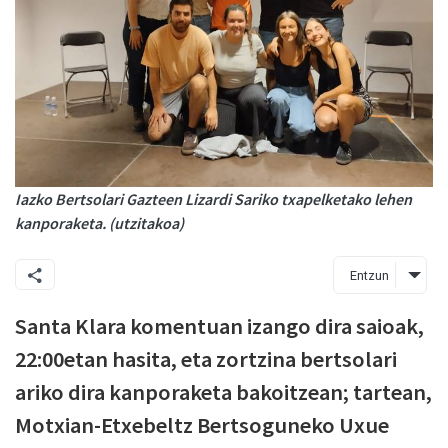
Iazko Bertsolari Gazteen Lizardi Sariko txapelketako lehen
kanporaketa. (utzitakoa)
Entzun
Santa Klara komentuan izango dira saioak,
22:00etan hasita, eta zortzina bertsolari
ariko dira kanporaketa bakoitzean; tartean,
Motxian-Etxebeltz Bertsoguneko Uxue