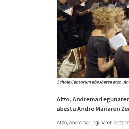
Schola Cantorum abesbatza atzo, And
Atzo, Andremari egunaren
abestu Andre Mariaren Ze
Atzo, Andremari egunaren bezper