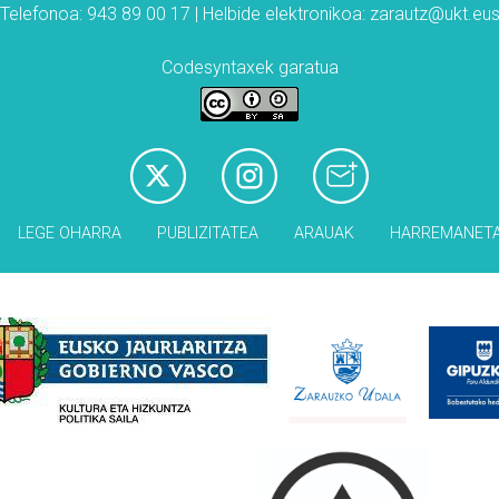
Telefonoa: 943 89 00 17 | Helbide elektronikoa: zarautz@ukt.eu
Codesyntaxek garatua
LEGE OHARRA
PUBLIZITATEA
ARAUAK
HARREMANET
Babesleak