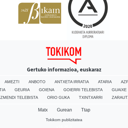
Gertuko informazioa, euskaraz
AMEZTI
ANBOTO
ANTXETA IRRATIA
ATARIA
AZP
TIA
GEURIA
GOIENA
GOIERRI TELEBISTA
GUAIXE
IZMENDI TELEBISTA
ORIO GUKA
TXINTXARRI
ZARAUT
Matx
Gurean
Ttap
Tokikom publizitatea
v16.25.0