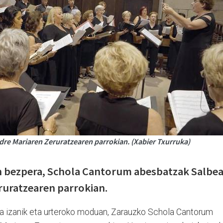
re Mariaren Zeruratzearen parrokian. (Xabier Txurruka)
 bezpera, Schola Cantorum abesbatzak Salbe
ruratzearen parrokian.
a izanik eta urteroko moduan, Zarauzko Schola Cantorum