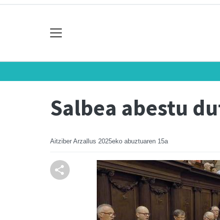
Salbea abestu du
Aitziber Arzallus
2025eko abuztuaren 15a