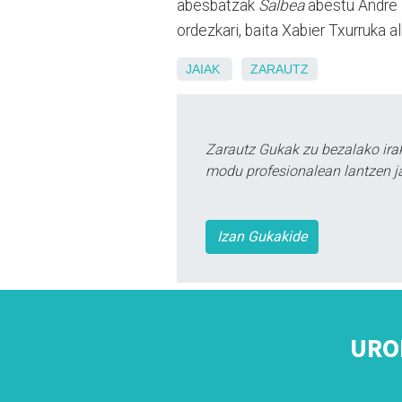
abesbatzak
Salbea
abestu Andre M
ordezkari, baita Xabier Txurruka a
JAIAK
ZARAUTZ
Zarautz Gukak zu bezalako ira
modu profesionalean lantzen ja
Izan Gukakide
URO