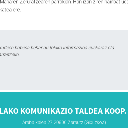
ariaren Zeruratzearen parrokian. Han izan ziren hainbat ud
lkatea ere.
kurleen babesa behar du tokiko informazioa euskaraz eta
rraitzeko.
LAKO KOMUNIKAZIO TALDEA KOOP. 
Araba kalea 27 20800 Zarautz (Gipuzkoa)