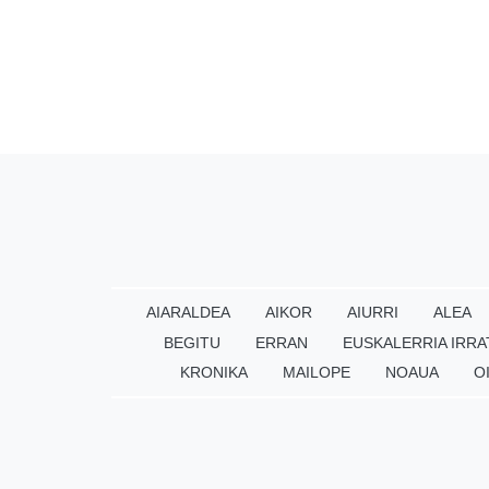
AIARALDEA
AIKOR
AIURRI
ALEA
BEGITU
ERRAN
EUSKALERRIA IRRA
KRONIKA
MAILOPE
NOAUA
O