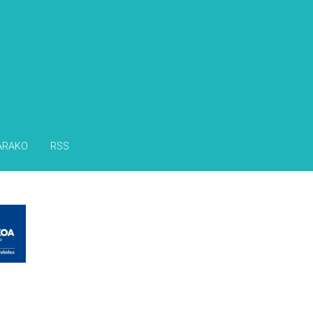
s
ARAKO
RSS