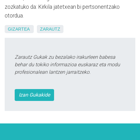
zozkatuko da: Kirkila jatetxean bi pertsonentzako
otordua.
GIZARTEA
ZARAUTZ
Zarautz Gukak zu bezalako irakurleen babesa
behar du tokiko informazioa euskaraz eta modu
profesionalean lantzen jarraitzeko.
Izan Gukakide