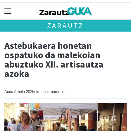
ZARAUTZ
Astebukaera honetan
ospatuko da malekoian
abuztuko XII. artisautza
azoka
Aiora Arriola
2025eko abuztuaren 7a