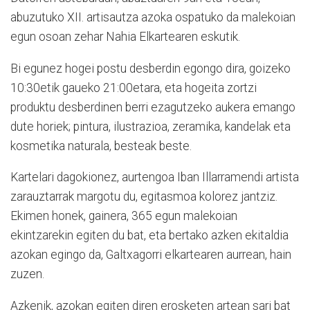
abuzutuko XII. artisautza azoka ospatuko da malekoian
egun osoan zehar Nahia Elkartearen eskutik.
Bi egunez hogei postu desberdin egongo dira, goizeko
10:30etik gaueko 21:00etara, eta hogeita zortzi
produktu desberdinen berri ezagutzeko aukera emango
dute horiek; pintura, ilustrazioa, zeramika, kandelak eta
kosmetika naturala, besteak beste.
Kartelari dagokionez, aurtengoa Iban Illarramendi artista
zarauztarrak margotu du, egitasmoa kolorez jantziz.
Ekimen honek, gainera, 365 egun malekoian
ekintzarekin egiten du bat, eta bertako azken ekitaldia
azokan egingo da, Galtxagorri elkartearen aurrean, hain
zuzen.
Azkenik, azokan egiten diren erosketen artean sari bat