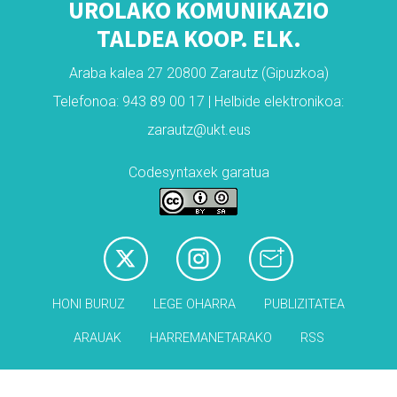
UROLAKO KOMUNIKAZIO
TALDEA KOOP. ELK.
Araba kalea 27 20800 Zarautz (Gipuzkoa)
Telefonoa: 943 89 00 17 | Helbide elektronikoa:
zarautz@ukt.eus
Codesyntaxek garatua
HONI BURUZ
LEGE OHARRA
PUBLIZITATEA
ARAUAK
HARREMANETARAKO
RSS
Babesleak