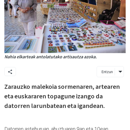
Nahia elkarteak antolatutako artisautza azoka.
Entzun
Zarauzko malekoia sormenaren, artearen
eta euskararen topagune izango da
datorren larunbatean eta igandean.
Datorren asteburuan, abuztuaren 9an eta 10ean,