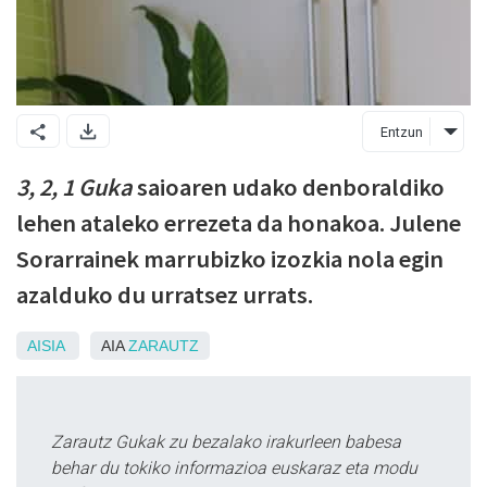
Entzun
3, 2, 1 Guka
saioaren udako denboraldiko
lehen ataleko errezeta da honakoa. Julene
Sorarrainek marrubizko izozkia nola egin
azalduko du urratsez urrats.
AISIA
AIA
ZARAUTZ
Zarautz Gukak zu bezalako irakurleen babesa
behar du tokiko informazioa euskaraz eta modu