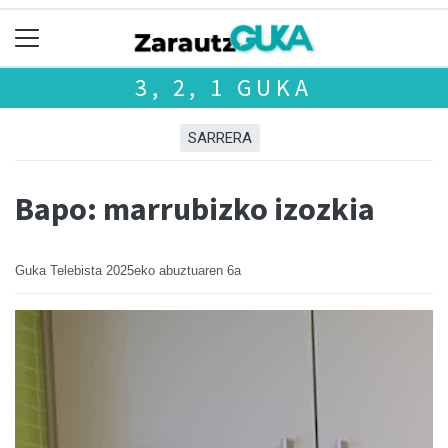
3, 2, 1 GUKA
SARRERA
Bapo: marrubizko izozkia
Guka Telebista
2025eko abuztuaren 6a