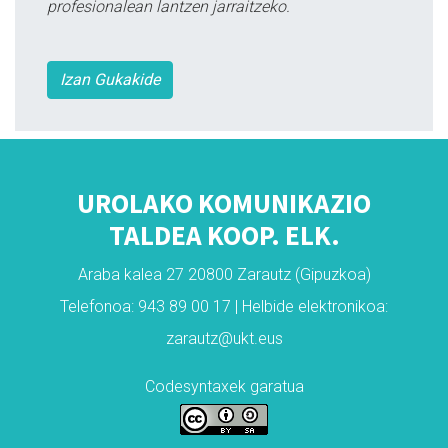
profesionalean lantzen jarraitzeko.
Izan Gukakide
UROLAKO KOMUNIKAZIO
TALDEA KOOP. ELK.
Araba kalea 27 20800 Zarautz (Gipuzkoa)
Telefonoa: 943 89 00 17 | Helbide elektronikoa:
zarautz@ukt.eus
Codesyntaxek garatua