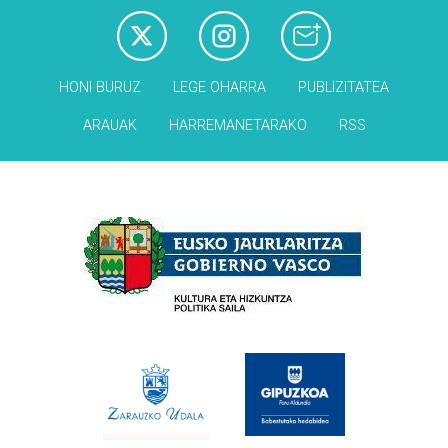
HONI BURUZ
LEGE OHARRA
PUBLIZITATEA
ARAUAK
HARREMANETARAKO
RSS
Babesleak