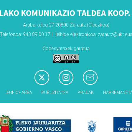
LAKO KOMUNIKAZIO TALDEA KOOP. 
Araba kalea 27 20800 Zarautz (Gipuzkoa)
Telefonoa: 943 89 00 17 | Helbide elektronikoa: zarautz@ukt.eu
Codesyntaxek garatua
LEGE OHARRA
PUBLIZITATEA
ARAUAK
HARREMANET
Babesleak