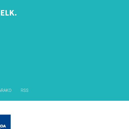
ELK.
s
ARAKO
RSS