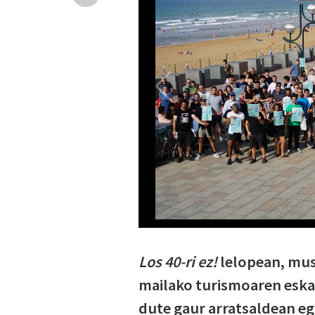
Los 40-ri ez!
lelopean, mus
mailako turismoaren eskap
dute gaur arratsaldean eg