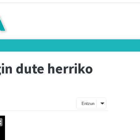
in dute herriko
Entzun