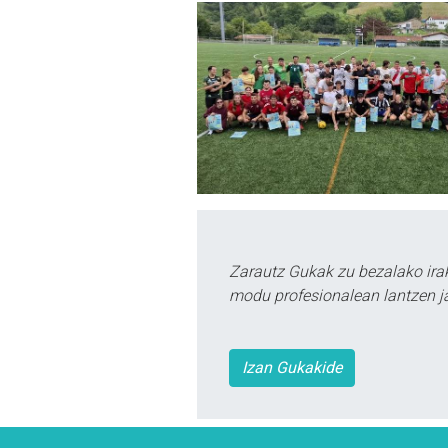
Zarautz Gukak zu bezalako ira
modu profesionalean lantzen ja
Izan Gukakide