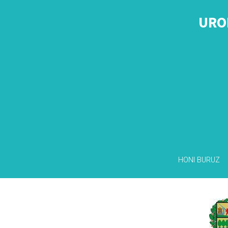
URO
HONI BURUZ