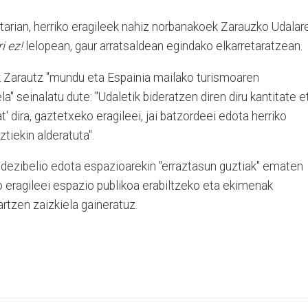
tarian, herriko eragileek nahiz norbanakoek Zarauzko Udalar
i ez!
lelopean, gaur arratsaldean egindako elkarretaratzean.
ak Zarautz "mundu eta Espainia mailako turismoaren
a" seinalatu dute: "Udaletik bideratzen diren diru kantitate e
t' dira, gaztetxeko eragileei, jai batzordeei edota herriko
ztiekin alderatuta".
ra, dezibelio edota espazioarekin "erraztasun guztiak" ematen
ko eragileei espazio publikoa erabiltzeko eta ekimenak
artzen zaizkiela gaineratuz.