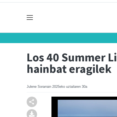
Los 40 Summer Liv
hainbat eragilek
Julene Sorarrain
2025eko uztailaren 30a