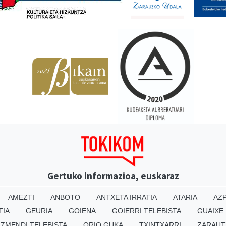
Gertuko informazioa, euskaraz
AMEZTI
ANBOTO
ANTXETA IRRATIA
ATARIA
AZP
TIA
GEURIA
GOIENA
GOIERRI TELEBISTA
GUAIXE
IZMENDI TELEBISTA
ORIO GUKA
TXINTXARRI
ZARAUT