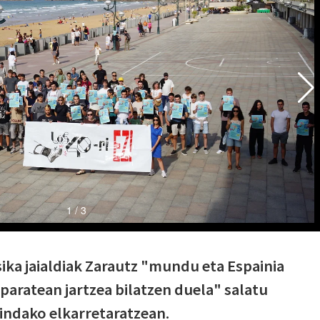
ika jaialdiak Zarautz "mundu eta Espainia
aratean jartzea bilatzen duela" salatu
indako elkarretaratzean.