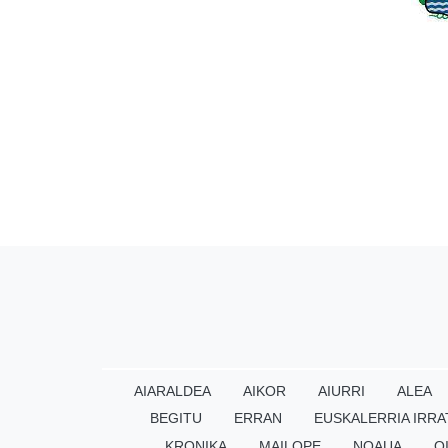
AIARALDEA
AIKOR
AIURRI
ALEA
BEGITU
ERRAN
EUSKALERRIA IRRA
KRONIKA
MAILOPE
NOAUA
O