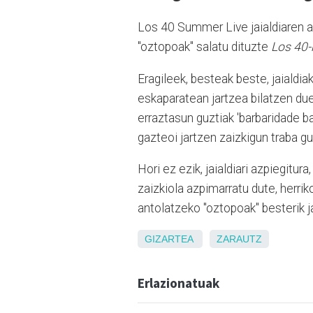
Los 40 Summer Live jaialdiaren a
"oztopoak" salatu dituzte
Los 40-r
Eragileek, besteak beste, jaialdi
eskaparatean jartzea bilatzen duel
erraztasun guztiak 'barbaridade ba
gazteoi jartzen zaizkigun traba gu
Hori ez ezik, jaialdiari azpiegitu
zaizkiola azpimarratu dute, herri
antolatzeko "oztopoak" besterik j
GIZARTEA
ZARAUTZ
Erlazionatuak