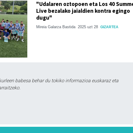
"Udalaren oztopoen eta Los 40 Summ
Live bezalako jaialdien kontra egingo
dugu"
Mireia Galarza Bastida
2025 uzt 28
GIZARTEA
kurleen babesa behar du tokiko informazioa euskaraz eta
rraitzeko.