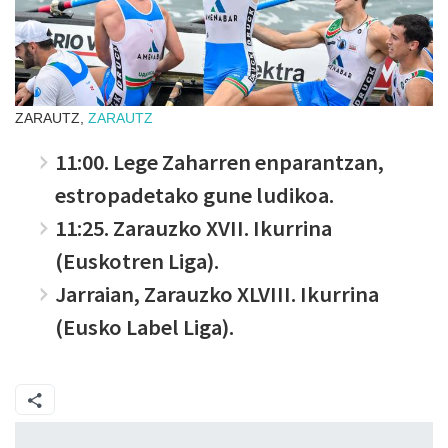
ZARAUTZ,
ZARAUTZ
11:00. Lege Zaharren enparantzan,
estropadetako gune ludikoa.
11:25. Zarauzko XVII. Ikurrina
(Euskotren Liga).
Jarraian, Zarauzko XLVIII. Ikurrina
(Eusko Label Liga).