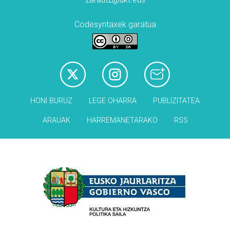
Codesyntaxek garatua
HONI BURUZ
LEGE OHARRA
PUBLIZITATEA
ARAUAK
HARREMANETARAKO
RSS
Babesleak