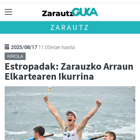
ZARAUTZ
2025/08/17
11:00etan hasita
KIROLA
Estropadak: Zarauzko Arraun
Elkartearen Ikurrina