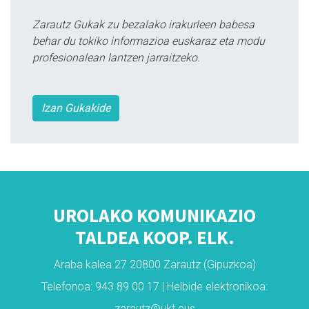
Zarautz Gukak zu bezalako irakurleen babesa
behar du tokiko informazioa euskaraz eta modu
profesionalean lantzen jarraitzeko.
Izan Gukakide
UROLAKO KOMUNIKAZIO
TALDEA KOOP. ELK.
Araba kalea 27 20800 Zarautz (Gipuzkoa)
Telefonoa: 943 89 00 17 | Helbide elektronikoa:
zarautz@ukt.eus