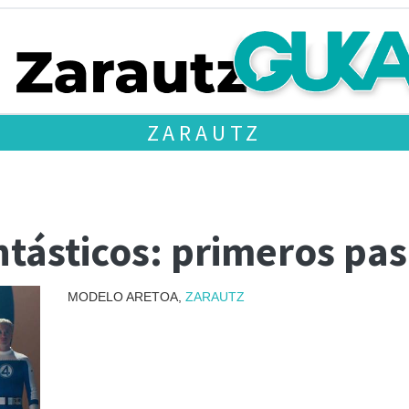
ZARAUTZ
ntásticos: primeros pas
MODELO ARETOA,
ZARAUTZ