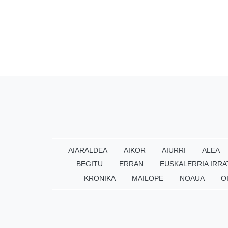
AIARALDEA
AIKOR
AIURRI
ALEA
BEGITU
ERRAN
EUSKALERRIA IRRA
KRONIKA
MAILOPE
NOAUA
O