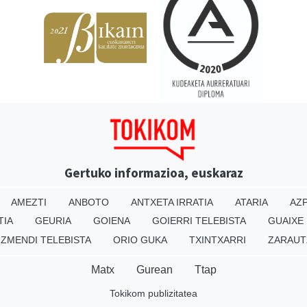
Gertuko informazioa, euskaraz
AMEZTI
ANBOTO
ANTXETA IRRATIA
ATARIA
AZP
TIA
GEURIA
GOIENA
GOIERRI TELEBISTA
GUAIXE
IZMENDI TELEBISTA
ORIO GUKA
TXINTXARRI
ZARAUT
Matx
Gurean
Ttap
Tokikom publizitatea