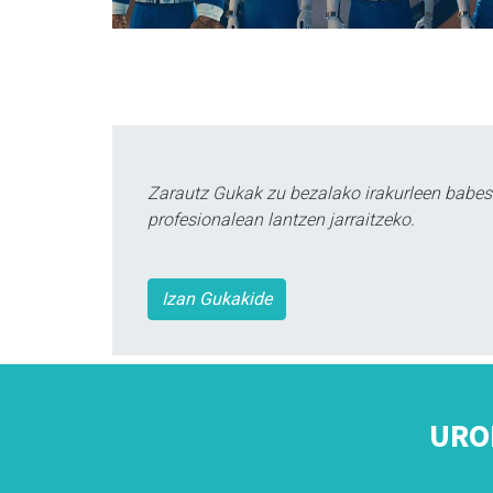
Zarautz Gukak zu bezalako irakurleen babes
profesionalean lantzen jarraitzeko.
Izan Gukakide
URO