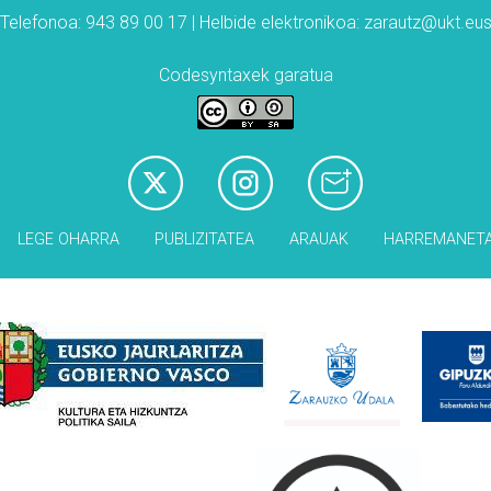
Telefonoa: 943 89 00 17 | Helbide elektronikoa: zarautz@ukt.eu
Codesyntaxek garatua
LEGE OHARRA
PUBLIZITATEA
ARAUAK
HARREMANET
Babesleak