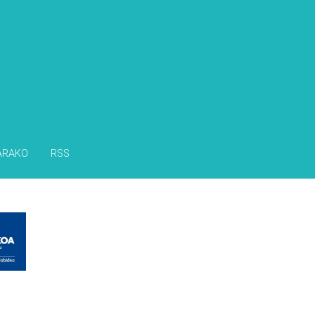
s
ARAKO
RSS