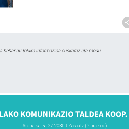
a behar du tokiko informazioa euskaraz eta modu
LAKO KOMUNIKAZIO TALDEA KOOP. 
Araba kalea 27 20800 Zarautz (Gipuzkoa)