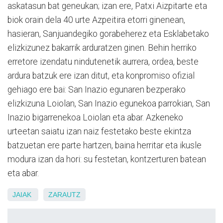
askatasun bat geneukan; izan ere, Patxi Aizpitarte eta
biok orain dela 40 urte Azpeitira etorri ginenean,
hasieran, Sanjuandegiko gorabeherez eta Esklabetako
elizkizunez bakarrik arduratzen ginen. Behin herriko
erretore izendatu nindutenetik aurrera, ordea, beste
ardura batzuk ere izan ditut, eta konpromiso ofizial
gehiago ere bai: San Inazio egunaren bezperako
elizkizuna Loiolan, San Inazio egunekoa parrokian, San
Inazio bigarrenekoa Loiolan eta abar. Azkeneko
urteetan saiatu izan naiz festetako beste ekintza
batzuetan ere parte hartzen, baina herritar eta ikusle
modura izan da hori: su festetan, kontzerturen batean
eta abar.
JAIAK
ZARAUTZ