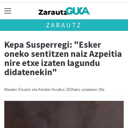
ZARAUTZ
Kepa Susperregi: "Esker
oneko sentitzen naiz Azpeitia
nire etxe izaten lagundu
didatenekin"
Maialen Etxaniz eta Aitziber Arzallus
2025eko uztailaren 29a