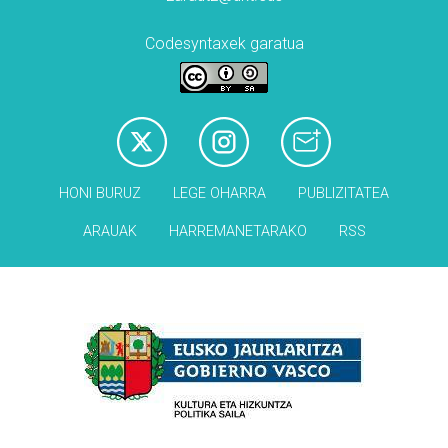
Codesyntaxek garatua
HONI BURUZ
LEGE OHARRA
PUBLIZITATEA
ARAUAK
HARREMANETARAKO
RSS
Babesleak