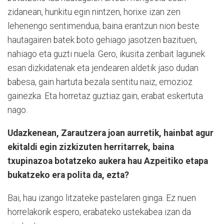
zidanean, hunkitu egin nintzen, horixe izan zen
lehenengo sentimendua, baina erantzun nion beste
hautagairen batek boto gehiago jasotzen bazituen,
nahiago eta guzti nuela. Gero, ikusita zenbait lagunek
esan dizkidatenak eta jendearen aldetik jaso dudan
babesa, gain hartuta bezala sentitu naiz, emozioz
gainezka. Eta horretaz guztiaz gain, erabat eskertuta
nago.
Udazkenean, Zarautzera joan aurretik, hainbat agur
ekitaldi egin zizkizuten herritarrek, baina
txupinazoa botatzeko aukera hau Azpeitiko etapa
bukatzeko era polita da, ezta?
Bai, hau izango litzateke pastelaren ginga. Ez nuen
horrelakorik espero, erabateko ustekabea izan da