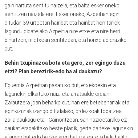
gain hartuta sentitu naizela, eta baita esker oneko
sentitzen naizela ere. Esker oneko, Azpeitian egin
ditudan 39 urteetan hainbat eta hainbat herritarrek
lagundu didatelako Azpeitia nire etxe eta nire herri
bihurtzen, ni etxean sentitzean, eta horixe adieraziko
dut.
Behin txupinazoa bota eta gero, zer egingo duzu
etzi? Plan berezirik-edo ba al daukazu?
Eguerdia Azpeitian pasatuko dut, etxekoekin eta
lagunekin elkartuko naiz, eta arratsalde erdian
Zarautzera joan beharko dut, han ere betebeharrak eta
eginkizunak izango ditudalako, ordezkoak topatzea
zaila daukagu eta... Gainontzean, saninazioetarako ez
daukat erabakitako beste planik; gerta daiteke lagunekin
afariren bat edo bazkariaren bat izatea, eta hala balitz,