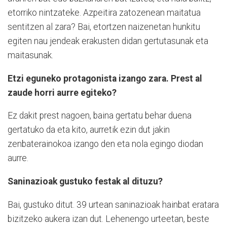
etorriko nintzateke. Azpeitira zatozenean maitatua
sentitzen al zara? Bai, etortzen naizenetan hunkitu
egiten nau jendeak erakusten didan gertutasunak eta
maitasunak.
Etzi eguneko protagonista izango zara. Prest al
zaude horri aurre egiteko?
Ez dakit prest nagoen, baina gertatu behar duena
gertatuko da eta kito, aurretik ezin dut jakin
zenbaterainokoa izango den eta nola egingo diodan
aurre.
Saninazioak gustuko festak al dituzu?
Bai, gustuko ditut. 39 urtean saninazioak hainbat eratara
bizitzeko aukera izan dut. Lehenengo urteetan, beste