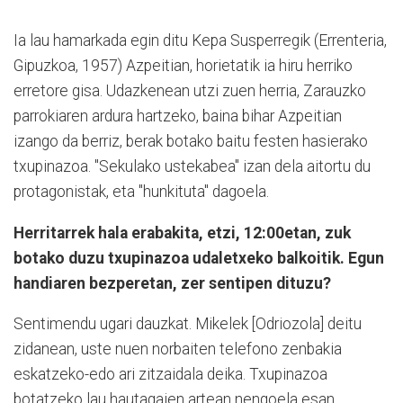
Ia lau hamarkada egin ditu Kepa Susperregik (Errenteria,
Gipuzkoa, 1957) Azpeitian, horietatik ia hiru herriko
erretore gisa. Udazkenean utzi zuen herria, Zarauzko
parrokiaren ardura hartzeko, baina bihar Azpeitian
izango da berriz, berak botako baitu festen hasierako
txupinazoa. "Sekulako ustekabea" izan dela aitortu du
protagonistak, eta "hunkituta" dagoela.
Herritarrek hala erabakita, etzi, 12:00etan, zuk
botako duzu txupinazoa udaletxeko balkoitik. Egun
handiaren bezperetan, zer sentipen dituzu?
Sentimendu ugari dauzkat. Mikelek [Odriozola] deitu
zidanean, uste nuen norbaiten telefono zenbakia
eskatzeko-edo ari zitzaidala deika. Txupinazoa
botatzeko lau hautagaien artean nengoela esan