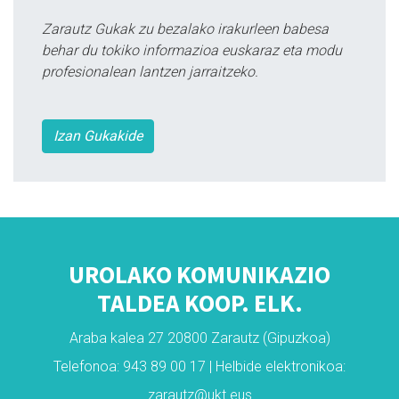
Zarautz Gukak zu bezalako irakurleen babesa
behar du tokiko informazioa euskaraz eta modu
profesionalean lantzen jarraitzeko.
Izan Gukakide
UROLAKO KOMUNIKAZIO
TALDEA KOOP. ELK.
Araba kalea 27 20800 Zarautz (Gipuzkoa)
Telefonoa: 943 89 00 17 | Helbide elektronikoa:
zarautz@ukt.eus