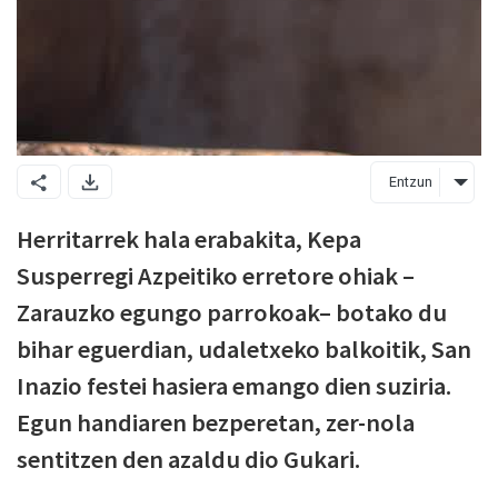
Entzun
Herritarrek hala erabakita, Kepa
Susperregi Azpeitiko erretore ohiak –
Zarauzko egungo parrokoak– botako du
bihar eguerdian, udaletxeko balkoitik, San
Inazio festei hasiera emango dien suziria.
Egun handiaren bezperetan, zer-nola
sentitzen den azaldu dio Gukari.