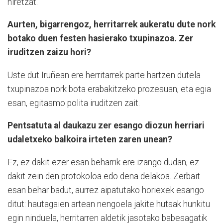
niretzat.
Aurten, bigarrengoz, herritarrek aukeratu dute nork
botako duen festen hasierako txupinazoa. Zer
iruditzen zaizu hori?
Uste dut Iruñean ere herritarrek parte hartzen dutela
txupinazoa nork bota erabakitzeko prozesuan, eta egia
esan, egitasmo polita iruditzen zait.
Pentsatuta al daukazu zer esango diozun herriari
udaletxeko balkoira irteten zaren unean?
Ez, ez dakit ezer esan beharrik ere izango dudan, ez
dakit zein den protokoloa edo dena delakoa. Zerbait
esan behar badut, aurrez aipatutako horiexek esango
ditut: hautagaien artean nengoela jakite hutsak hunkitu
egin ninduela, herritarren aldetik jasotako babesagatik