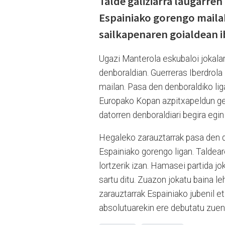
Talde galiziarra laugarre
Espainiako gorengo mailak
sailkapenaren goialdean i
Ugazi Manterola eskubaloi jokalari
denboraldian. Guerreras Iberdrola
mailan. Pasa den denboraldiko liga
Europako Kopan azpitxapeldun gera
datorren denboraldiari begira egi
Hegaleko zarauztarrak pasa den d
Espainiako gorengo ligan. Taldea
lortzerik izan. Hamasei partida j
sartu ditu. Zuazon jokatu baina le
zarauztarrak Espainiako jubenil et
absolutuarekin ere debutatu zuen, 