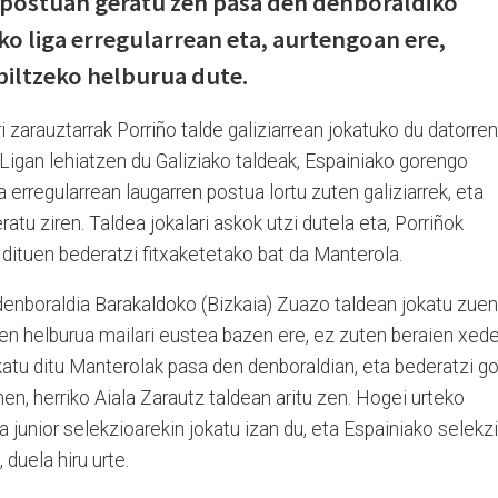
n postuan geratu zen pasa den denboraldiko
o liga erregularrean eta, aurtengoan ere,
biltzeko helburua dute.
 zarauztarrak Porriño talde galiziarrean jokatuko du datorren
 Ligan lehiatzen du Galiziako taldeak, Espainiako gorengo
 erregularrean laugarren postua lortu zuten galiziarrek, eta
tu ziren. Taldea jokalari askok utzi dutela eta, Porriñok
n dituen bederatzi fitxaketetako bat da Manterola.
enboraldia Barakaldoko (Bizkaia) Zuazo taldean jokatu zuen
ren helburua mailari eustea bazen ere, ez zuten beraien xed
okatu ditu Manterolak pasa den denboraldian, eta bederatzi go
hen, herriko Aiala Zarautz taldean aritu zen. Hogei urteko
a junior selekzioarekin jokatu izan du, eta Espainiako selekz
duela hiru urte.