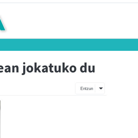
dean jokatuko du
Entzun