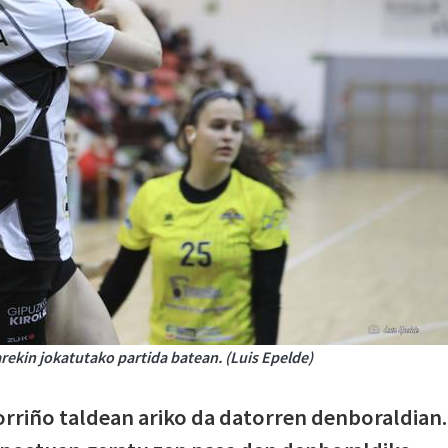
arekin jokatutako partida batean. (Luis Epelde)
rriño taldean ariko da datorren denboraldian.