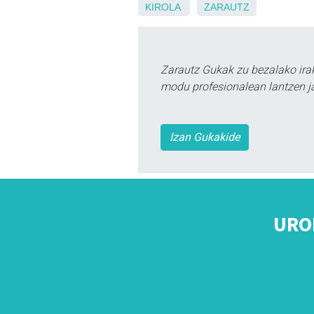
KIROLA
ZARAUTZ
Zarautz Gukak zu bezalako ira
modu profesionalean lantzen ja
Izan Gukakide
URO