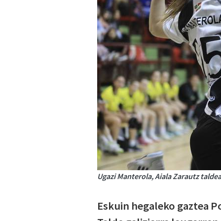
Ugazi Manterola, Aiala Zarautz talde
Eskuin hegaleko gaztea Po