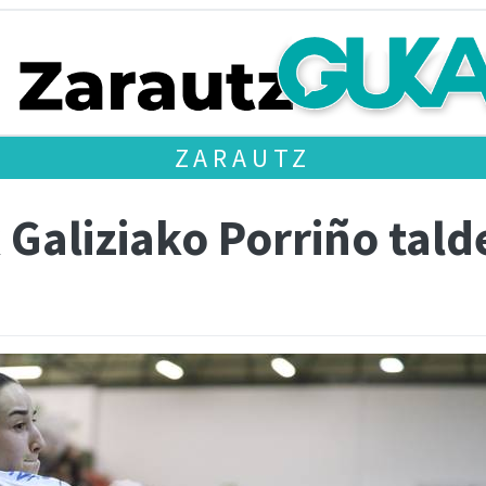
ZARAUTZ
 Galiziako Porriño tal