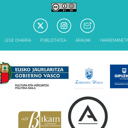
LEGE OHARRA
PUBLIZITATEA
ARAUAK
HARREMANET
Babesleak