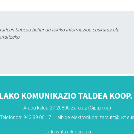
kurleen babesa behar du tokiko informazioa euskaraz eta
rraitzeko.
LAKO KOMUNIKAZIO TALDEA KOOP. 
Araba kalea 27 20800 Zarautz (Gipuzkoa)
Telefonoa: 943 89 00 17 | Helbide elektronikoa: zarautz@ukt.eu
Codesyntaxek garatua