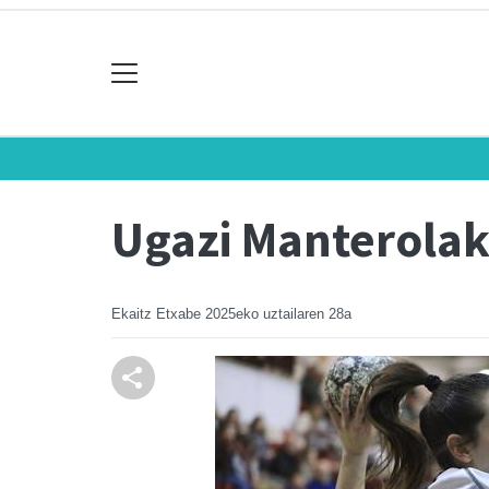
Ugazi Manterolak
Ekaitz Etxabe
2025eko uztailaren 28a