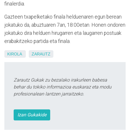
finalerdia.
Gazteen txapelketako finala helduenaren egun berean
jokatuko da, abuztuaren 7an, 18:00etan. Honen ondoren
jokatuko dira helduen hirugarren eta laugarren postuak
erabakitzeko partida eta finala.
KIROLA
ZARAUTZ
Zarautz Gukak zu bezalako irakurleen babesa
behar du tokiko informazioa euskaraz eta modu
profesionalean lantzen jarraitzeko.
Izan Gukakide