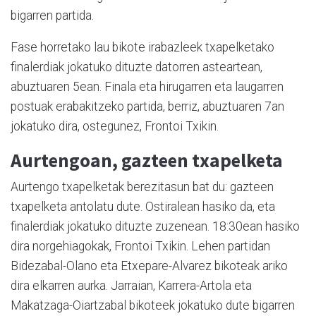
bigarren partida.
Fase horretako lau bikote irabazleek txapelketako
finalerdiak jokatuko dituzte datorren asteartean,
abuztuaren 5ean. Finala eta hirugarren eta laugarren
postuak erabakitzeko partida, berriz, abuztuaren 7an
jokatuko dira, ostegunez, Frontoi Txikin.
Aurtengoan, gazteen txapelketa
Aurtengo txapelketak berezitasun bat du: gazteen
txapelketa antolatu dute. Ostiralean hasiko da, eta
finalerdiak jokatuko dituzte zuzenean. 18:30ean hasiko
dira norgehiagokak, Frontoi Txikin. Lehen partidan
Bidezabal-Olano eta Etxepare-Alvarez bikoteak ariko
dira elkarren aurka. Jarraian, Karrera-Artola eta
Makatzaga-Oiartzabal bikoteek jokatuko dute bigarren