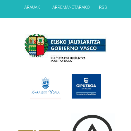
ARAUAK
HARREMANETARAKO
RSS
Babesleak