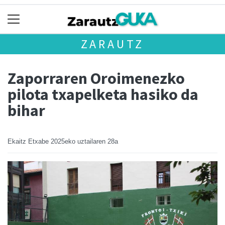
ZARAUTZ
Zaporraren Oroimenezko
pilota txapelketa hasiko da
bihar
Ekaitz Etxabe
2025eko uztailaren 28a