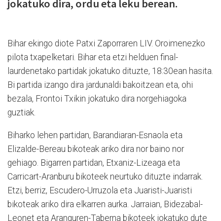
jokatuko dira, ordu eta leku berean.
Bihar ekingo diote Patxi Zaporraren LIV. Oroimenezko
pilota txapelketari. Bihar eta etzi helduen final-
laurdenetako partidak jokatuko dituzte, 18:30ean hasita.
Bi partida izango dira jardunaldi bakoitzean eta, ohi
bezala, Frontoi Txikin jokatuko dira norgehiagoka
guztiak.
Biharko lehen partidan, Barandiaran-Esnaola eta
Elizalde-Bereau bikoteak ariko dira nor baino nor
gehiago. Bigarren partidan, Etxaniz-Lizeaga eta
Carricart-Aranburu bikoteek neurtuko dituzte indarrak.
Etzi, berriz, Escudero-Urruzola eta Juaristi-Juaristi
bikoteak ariko dira elkarren aurka. Jarraian, Bidezabal-
Leonet eta Aranguren-Taberna bikoteek jokatuko dute