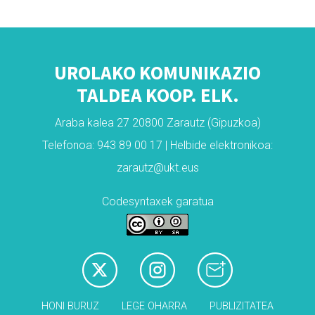
UROLAKO KOMUNIKAZIO
TALDEA KOOP. ELK.
Araba kalea 27 20800 Zarautz (Gipuzkoa)
Telefonoa: 943 89 00 17 | Helbide elektronikoa:
zarautz@ukt.eus
Codesyntaxek garatua
HONI BURUZ
LEGE OHARRA
PUBLIZITATEA