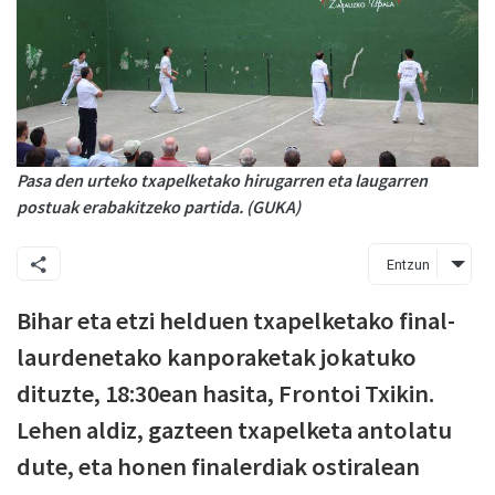
Pasa den urteko txapelketako hirugarren eta laugarren
postuak erabakitzeko partida. (GUKA)
Entzun
Bihar eta etzi helduen txapelketako final-
laurdenetako kanporaketak jokatuko
dituzte, 18:30ean hasita, Frontoi Txikin.
Lehen aldiz, gazteen txapelketa antolatu
dute, eta honen finalerdiak ostiralean