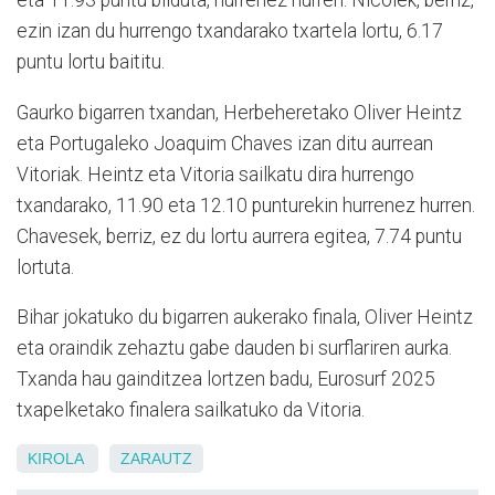
eta 11.93 puntu bilduta, hurrenez hurren. Nicolek, berriz,
ezin izan du hurrengo txandarako txartela lortu, 6.17
puntu lortu baititu.
Gaurko bigarren txandan, Herbeheretako Oliver Heintz
eta Portugaleko Joaquim Chaves izan ditu aurrean
Vitoriak. Heintz eta Vitoria sailkatu dira hurrengo
txandarako, 11.90 eta 12.10 punturekin hurrenez hurren.
Chavesek, berriz, ez du lortu aurrera egitea, 7.74 puntu
lortuta.
Bihar jokatuko du bigarren aukerako finala, Oliver Heintz
eta oraindik zehaztu gabe dauden bi surflariren aurka.
Txanda hau gainditzea lortzen badu, Eurosurf 2025
txapelketako finalera sailkatuko da Vitoria.
KIROLA
ZARAUTZ