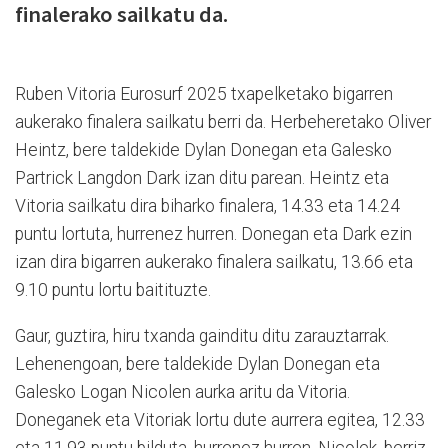
finalerako sailkatu da.
Ruben Vitoria Eurosurf 2025 txapelketako bigarren
aukerako finalera sailkatu berri da. Herbeheretako Oliver
Heintz, bere taldekide Dylan Donegan eta Galesko
Partrick Langdon Dark izan ditu parean. Heintz eta
Vitoria sailkatu dira biharko finalera, 14.33 eta 14.24
puntu lortuta, hurrenez hurren. Donegan eta Dark ezin
izan dira bigarren aukerako finalera sailkatu, 13.66 eta
9.10 puntu lortu baitituzte.
Gaur, guztira, hiru txanda gainditu ditu zarauztarrak.
Lehenengoan, bere taldekide Dylan Donegan eta
Galesko Logan Nicolen aurka aritu da Vitoria.
Doneganek eta Vitoriak lortu dute aurrera egitea, 12.33