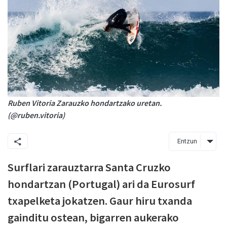
Ruben Vitoria Zarauzko hondartzako uretan.
(@ruben.vitoria)
Entzun
Surflari zarauztarra Santa Cruzko
hondartzan (Portugal) ari da Eurosurf
txapelketa jokatzen. Gaur hiru txanda
gainditu ostean, bigarren aukerako