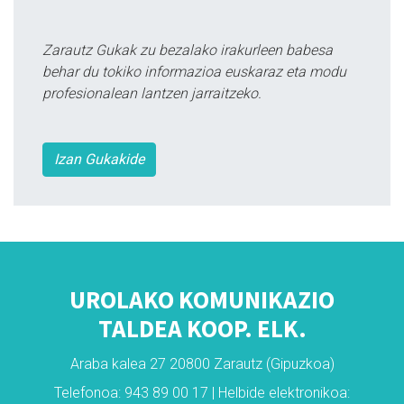
Zarautz Gukak zu bezalako irakurleen babesa
behar du tokiko informazioa euskaraz eta modu
profesionalean lantzen jarraitzeko.
Izan Gukakide
UROLAKO KOMUNIKAZIO
TALDEA KOOP. ELK.
Araba kalea 27 20800 Zarautz (Gipuzkoa)
Telefonoa: 943 89 00 17 | Helbide elektronikoa: