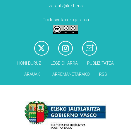
zarautz@ukt.eus
Codesyntaxek garatua
HONI BURUZ
LEGE OHARRA
PUBLIZITATEA
ARAUAK
HARREMANETARAKO
RSS
Babesleak