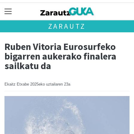
ZARAUTZ
Ruben Vitoria Eurosurfeko
bigarren aukerako finalera
sailkatu da
Ekaitz Etxabe
2025eko uztailaren 23a