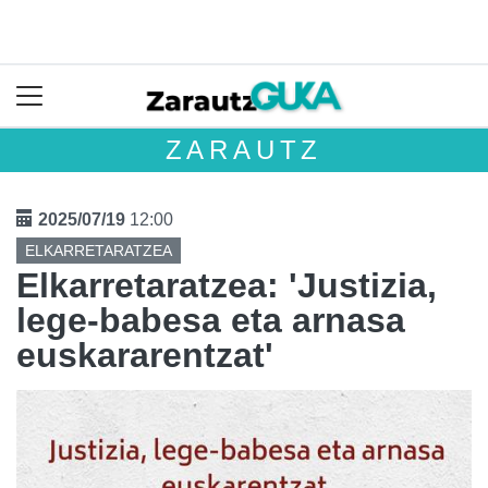
ZARAUTZ
2025/07/19
12:00
ELKARRETARATZEA
Elkarretaratzea: 'Justizia,
lege-babesa eta arnasa
euskararentzat'