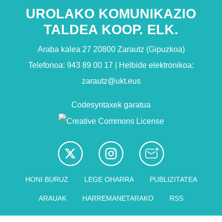
UROLAKO KOMUNIKAZIO
TALDEA KOOP. ELK.
Araba kalea 27 20800 Zarautz (Gipuzkoa)
Telefonoa: 943 89 00 17 | Helbide elektronikoa:
zarautz@ukt.eus
Codesyntaxek garatua
HONI BURUZ
LEGE OHARRA
PUBLIZITATEA
ARAUAK
HARREMANETARAKO
RSS