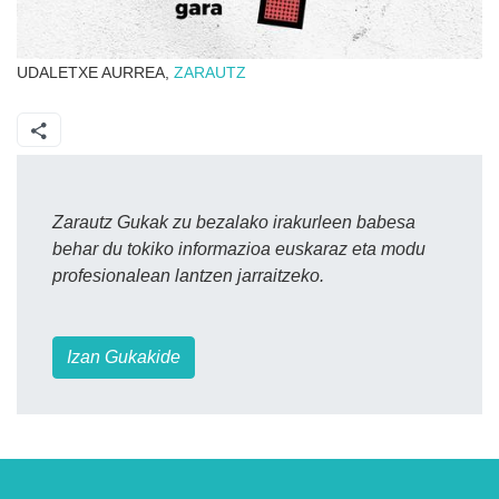
UDALETXE AURREA,
ZARAUTZ
Zarautz Gukak zu bezalako irakurleen babesa
behar du tokiko informazioa euskaraz eta modu
profesionalean lantzen jarraitzeko.
Izan Gukakide