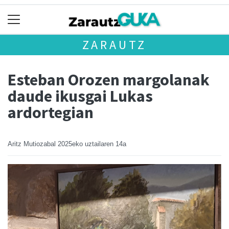
ZARAUTZ
Esteban Orozen margolanak
daude ikusgai Lukas
ardortegian
Aritz Mutiozabal
2025eko uztailaren 14a