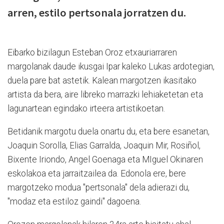
arren, estilo pertsonala jorratzen du.
Eibarko bizilagun Esteban Oroz etxauriarraren
margolanak daude ikusgai Ipar kaleko Lukas ardotegian,
duela pare bat astetik. Kalean margotzen ikasitako
artista da bera, aire libreko marrazki lehiaketetan eta
lagunartean egindako irteera artistikoetan.
Betidanik margotu duela onartu du, eta bere esanetan,
Joaquin Sorolla, Elias Garralda, Joaquin Mir, Rosiñol,
Bixente Iriondo, Angel Goenaga eta MIguel Okinaren
eskolakoa eta jarraitzailea da. Edonola ere, bere
margotzeko modua "pertsonala" dela adierazi du,
"modaz eta estiloz gaindi" dagoena.