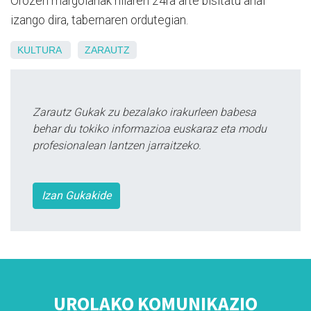
Orozen margolanak hilaren 24ra arte bisitatu ahal
izango dira, tabernaren ordutegian.
KULTURA
ZARAUTZ
Zarautz Gukak zu bezalako irakurleen babesa
behar du tokiko informazioa euskaraz eta modu
profesionalean lantzen jarraitzeko.
Izan Gukakide
UROLAKO KOMUNIKAZIO