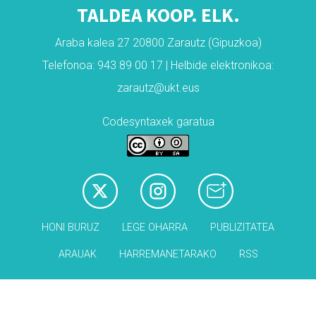
TALDEA KOOP. ELK.
Araba kalea 27 20800 Zarautz (Gipuzkoa)
Telefonoa: 943 89 00 17 | Helbide elektronikoa:
zarautz@ukt.eus
Codesyntaxek garatua
HONI BURUZ
LEGE OHARRA
PUBLIZITATEA
ARAUAK
HARREMANETARAKO
RSS
Babesleak