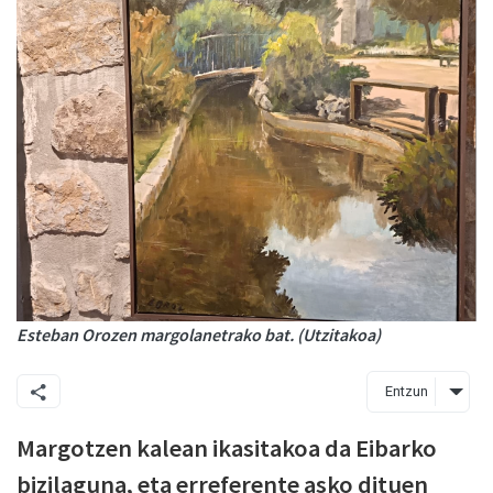
Esteban Orozen margolanetrako bat. (Utzitakoa)
Entzun
Margotzen kalean ikasitakoa da Eibarko
bizilaguna, eta erreferente asko dituen