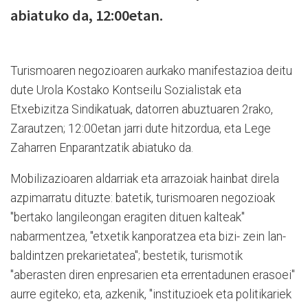
abiatuko da, 12:00etan.
Turismoaren negozioaren aurkako manifestazioa deitu
dute Urola Kostako Kontseilu Sozialistak eta
Etxebizitza Sindikatuak, datorren abuztuaren 2rako,
Zarautzen; 12:00etan jarri dute hitzordua, eta Lege
Zaharren Enparantzatik abiatuko da.
Mobilizazioaren aldarriak eta arrazoiak hainbat direla
azpimarratu dituzte: batetik, turismoaren negozioak
"bertako langileongan eragiten dituen kalteak"
nabarmentzea, "etxetik kanporatzea eta bizi- zein lan-
baldintzen prekarietatea"; bestetik, turismotik
"aberasten diren enpresarien eta errentadunen erasoei"
aurre egiteko; eta, azkenik, "instituzioek eta politikariek