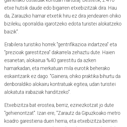
etxe hutsik daude edo bigarren etxebizitzak dira. Hau
da, Zarauzko hamar etxetik hiru ez dira jendearen ohiko
bizileku, oporraldia igarotzeko edota turistei alokatzeko
baizik".
Erabilera turistiko horrek "gentrifikazioa indartzea" eta
"prezioak garestitzea" dakarrela zehaztu dute. Haien
esanetan, alokairua %40 garestitu da azken
hamarkadan, eta merkatuan mila eurotik beherako
eskaintzarik ez dago. "Gainera, ohiko praktika bihurtu da
denboraldiko alokairu kontratuak egitea, udan turistei
alokatuta irabaziak handitzeko".
Etxebizitza bat erostea, berriz, ezinezkotzat jo dute
"gehienontzat". Izan ere, "Zarautz da Gipuzkoako metro
koadro garestiena duen herria, eta etxebizitza berrien