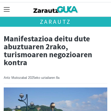
ZARAUTZ
Manifestazioa deitu dute
abuztuaren 2rako,
turismoaren negozioaren
kontra
Aritz Mutiozabal
2025eko uztailaren 8a