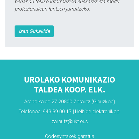
behar du tokiko informazioa euskaraz eta modu
profesionalean lantzen jarraitzeko.
Izan Gukakide
UROLAKO KOMUNIKAZIO
TALDEA KOOP. ELK.
Araba kalea 27 20800 Zarautz (Gipuzkoa)
Telefonoa: 943 89 00 17 | Helbide elektronikoa:
zarautz@ukt.eus
Codesyntaxek garatua