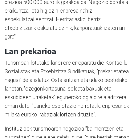
prezioa 500.000 eurotik gorakoa da. Negozio borobila
eraikuntza- eta higiezin-enpresa nahiz
espekulatzaileentzat. Herritar asko, berriz,
etxebizitzarik eskuratu ezinik, kanporatuak izaten ari
gara".
Lan prekarioa
Turismoari lotutako lanei ere erreparatu die Kontseilu
Sozialistak eta Etxebizitza Sindikatuak, "prekarietatea
nagusi" dela islatuz. Ostalaritzan eta udako bestelako
lanetan, "ezegonkortasuna, soldata baxuak eta
eskubideen urraketak" eguneroko ogia direla aditzera
eman dute: "Laneko esplotazio horretatik, enpresariek
milaka euroko irabaziak lortzen dituzte".
Instituzioek turismoaren negozioa "baimentzen eta
bultzatzen" dutela ere salatu dute, "gure herriak mapan