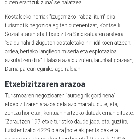
duten erantzukizuna" seinalatzea.
Kostaldeko herriak "izugarrizko irabazi iturri" dira
turismotik negozioa egiten dutenentzat, Kontseilu
Sozialistaren eta Etxebizitza Sindikatuaren arabera.
"Saldu nahi dizkiguten postaletako hiri idilikoen atzean,
ordea, bertako langileon miseria eta esplotazioa
ezkutatzen dira". Halaxe azaldu zuten, larunbat goizean,
Dama parean eginiko agerraldian.
Etxebizitzaren arazoa
Turismoaren negozioaren "aurpegirik gordinena"
etxebizitzaren arazoa dela azpimarratu dute, eta,
zentzu horretan, kontuan hartzeko datuak eman dituzte.
"Zarautzen 197 etxe turistiko daude jada, eta. guztira,
turistentzako 4.229 plaza [hotelak, pentsioak eta
gainerako ostatuak kontuan hartuta]. Bestetik, 2.416