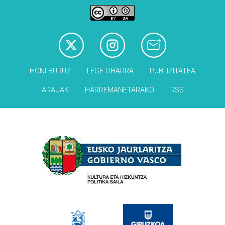
HONI BURUZ
LEGE OHARRA
PUBLIZITATEA
ARAUAK
HARREMANETARAKO
RSS
Babesleak