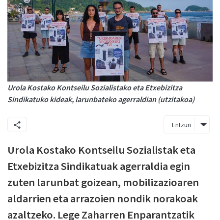
Urola Kostako Kontseilu Sozialistako eta Etxebizitza
Sindikatuko kideak, larunbateko agerraldian (utzitakoa)
Entzun
Urola Kostako Kontseilu Sozialistak eta
Etxebizitza Sindikatuak agerraldia egin
zuten larunbat goizean, mobilizazioaren
aldarrien eta arrazoien nondik norakoak
azaltzeko. Lege Zaharren Enparantzatik