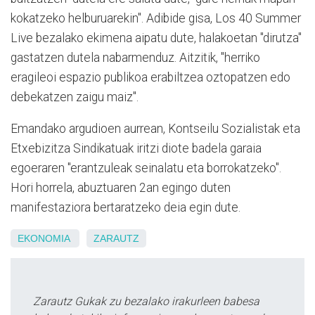
kokatzeko helburuarekin". Adibide gisa, Los 40 Summer
Live bezalako ekimena aipatu dute, halakoetan "dirutza"
gastatzen dutela nabarmenduz. Aitzitik, "herriko
eragileoi espazio publikoa erabiltzea oztopatzen edo
debekatzen zaigu maiz".
Emandako argudioen aurrean, Kontseilu Sozialistak eta
Etxebizitza Sindikatuak iritzi diote badela garaia
egoeraren "erantzuleak seinalatu eta borrokatzeko".
Hori horrela, abuztuaren 2an egingo duten
manifestaziora bertaratzeko deia egin dute.
EKONOMIA
ZARAUTZ
Zarautz Gukak zu bezalako irakurleen babesa