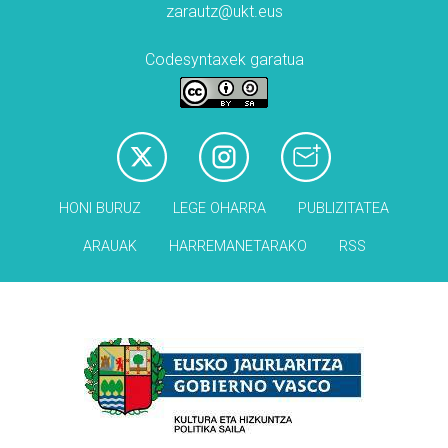
zarautz@ukt.eus
Codesyntaxek garatua
HONI BURUZ
LEGE OHARRA
PUBLIZITATEA
ARAUAK
HARREMANETARAKO
RSS
Babesleak