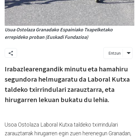
Usua Ostolaza Granadako Espainiako Txapelketako
errepideko proban (Euskadi Fundazioa)
Entzun
Irabazlearengandik minutu eta hamahiru
segundora helmugaratu da Laboral Kutxa
taldeko txirrindulari zarauztarra, eta
hirugarren lekuan bukatu du lehia.
Usoa Ostolaza Laboral Kutxa taldeko txirrindulari
zarauztarrak hirugarren egin zuen herenegun Granadan,