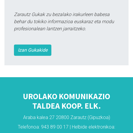
Zarautz Gukak zu bezalako irakurleen babesa
behar du tokiko informazioa euskaraz eta modu
profesionalean lantzen jarraitzeko.
Izan Gukakide
UROLAKO KOMUNIKAZIO
TALDEA KOOP. ELK.
Araba kalea 27 20800 Zarautz (Gipuzkoa)
Telefonoa: 943 89 00 17 | Helbide elektronikoa: