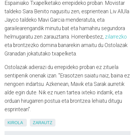
Espainiako Txapelketako errepideko proban. Movistar
taldeko Sara Benito nagusitu zen, esprientean Liv AlUla
Jayco taldeko Mavi Garcia menderatuta, eta
garailearengandik minutu bat eta hamahiru segundora
helmugaratu zen zarauztarra. Horrenbestez,
zilarrezko
eta brontzezko domina banarekin amaitu du Ostolazak
Granadan jokatutako txapelketa.
Ostolazak adierazi du errepideko proban ez zituela
sentipenik onenak izan. "Erasotzen saiatu naiz, baina ez
nengoen indartsu. Azkenean, Mavik eta Sarak aurretik
alde egin dute. Nik ez nuen tartea ixteko indarrik, eta
orduan hirugarren postua eta brontzea lehiatu ditugu
esprintean".
KIROLA
ZARAUTZ