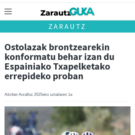
ZARAUTZ
Ostolazak brontzearekin
konformatu behar izan du
Espainiako Txapelketako
errepideko proban
Aitziber Arzallus
2025eko uztailaren 1a